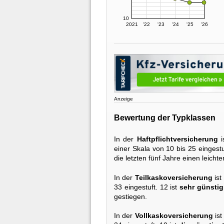
10
2021
'22
'23
'24
'25
'26
Anzeige
Bewertung der Typklassen
In der
Haftpflichtversicherung
i
einer Skala von 10 bis 25 eingestu
die letzten fünf Jahre einen leicht
In der
Teilkaskoversicherung
ist
33 eingestuft. 12 ist
sehr günstig
gestiegen.
In der
Vollkaskoversicherung
ist