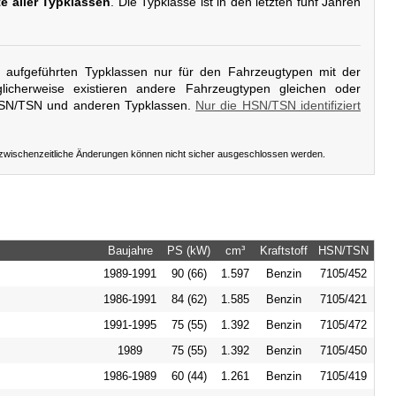
te aller Typklassen
. Die Typklasse ist in den letzten fünf Jahren
er aufgeführten Typklassen nur für den Fahrzeugtypen mit der
icherweise existieren andere Fahrzeugtypen gleichen oder
HSN/TSN und anderen Typklassen.
Nur die HSN/TSN identifiziert
 zwischenzeitliche Änderungen können nicht sicher ausgeschlossen werden.
Baujahre
PS (kW)
cm³
Kraftstoff
HSN/TSN
1989-1991
90 (66)
1.597
Benzin
7105/452
1986-1991
84 (62)
1.585
Benzin
7105/421
1991-1995
75 (55)
1.392
Benzin
7105/472
1989
75 (55)
1.392
Benzin
7105/450
1986-1989
60 (44)
1.261
Benzin
7105/419