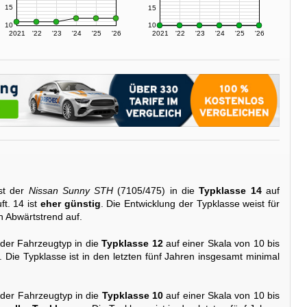
15
15
10
10
2021
'22
'23
'24
'25
'26
2021
'22
'23
'24
'25
'26
st der
Nissan Sunny STH
(7105/475) in die
Typklasse 14
auf
ft. 14 ist
eher günstig
. Die Entwicklung der Typklasse weist für
en Abwärtstrend auf.
 der Fahrzeugtyp in die
Typklasse 12
auf einer Skala von 10 bis
. Die Typklasse ist in den letzten fünf Jahren insgesamt minimal
 der Fahrzeugtyp in die
Typklasse 10
auf einer Skala von 10 bis