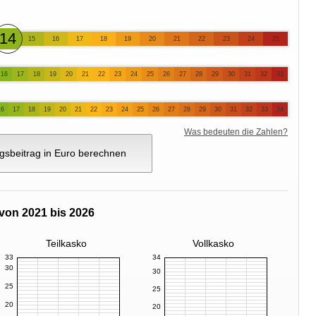
14
15
16
17
18
19
20
21
22
23
24
25
16
17
18
19
20
21
22
23
24
25
26
27
28
29
30
31
32
33
16
17
18
19
20
21
22
23
24
25
26
27
28
29
30
31
32
33
34
Was bedeuten die Zahlen?
gsbeitrag in Euro berechnen
von 2021 bis 2026
Teilkasko
Vollkasko
33
34
30
30
25
25
20
20