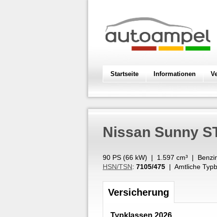
Startseite
Informationen
V
Nissan
Sunny S
90 PS (
66
kW
) |
1.597
cm³
|
Benzi
HSN/TSN
:
7105/475
| Amtliche Typb
Versicherung
Typklassen 2026