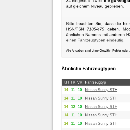
34 eingestuft. 10 ist
die günstigs
auf gleichem Niveau geblieben.
Bitte beachten Sie, dass die hi
HSN/TSN
7105/475
gelten. Mögl
ähnlichen Namens mit anderen 
einen Fahrzeugtypen eindeutig.
Alle Angaben sind ohne Gewähr. Fehler oder
Ähnliche Fahrzeugtypen
KH
TK
VK
Fahrzeugtyp
14
11
10
Nissan
Sunny STH
14
11
10
Nissan
Sunny STH
14
12
10
Nissan
Sunny STH
14
11
10
Nissan
Sunny STH
14
11
10
Nissan
Sunny STH