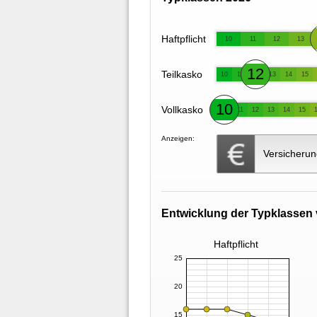
Haftpflicht
10
11
12
13
12
Teilkasko
10
11
13
14
15
10
Vollkasko
11
12
13
14
15
Anzeigen:
Versicherun
Entwicklung der Typklassen 
Haftpflicht
25
20
15