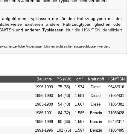
en letzten 5 Jahren hat sich die Typklasse nicht verändert.
er aufgeführten Typklassen nur für den Fahrzeugtypen mit der
icherweise existieren andere Fahrzeugtypen gleichen oder
HSN/TSN und anderen Typklassen.
Nur die HSN/TSN identifiziert
 zwischenzeitliche Änderungen können nicht sicher ausgeschlossen werden.
Baujahre
PS (kW)
cm³
Kraftstoff
HSN/TSN
1996-1999
75 (55)
1.974
Diesel
9648/316
1986-1990
54 (40)
1.681
Diesel
7105/431
1983-1988
54 (40)
1.667
Diesel
7105/381
1986-1991
84 (62)
1.585
Benzin
7105/428
1996-1999
90 (66)
1.597
Benzin
9648/317
1991-1996
102 (75)
1.597
Benzin
7105/495