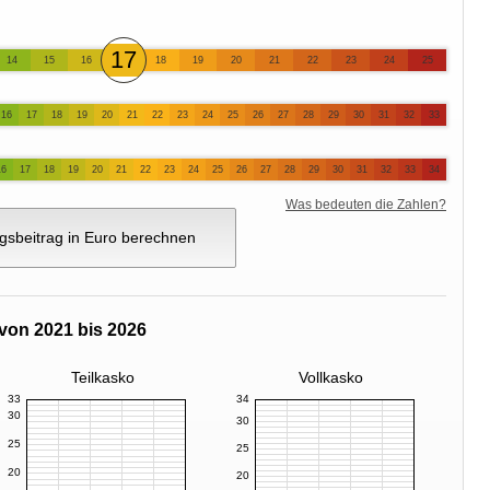
17
14
15
16
18
19
20
21
22
23
24
25
16
17
18
19
20
21
22
23
24
25
26
27
28
29
30
31
32
33
16
17
18
19
20
21
22
23
24
25
26
27
28
29
30
31
32
33
34
Was bedeuten die Zahlen?
gsbeitrag in Euro berechnen
von 2021 bis 2026
Teilkasko
Vollkasko
33
34
30
30
25
25
20
20