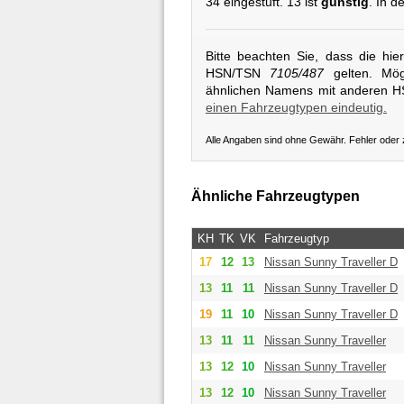
34 eingestuft. 13 ist
günstig
. In d
Bitte beachten Sie, dass die hi
HSN/TSN
7105/487
gelten. Mögl
ähnlichen Namens mit anderen 
einen Fahrzeugtypen eindeutig.
Alle Angaben sind ohne Gewähr. Fehler oder
Ähnliche Fahrzeugtypen
KH
TK
VK
Fahrzeugtyp
17
12
13
Nissan
Sunny Traveller D
13
11
11
Nissan
Sunny Traveller D
19
11
10
Nissan
Sunny Traveller D
13
11
11
Nissan
Sunny Traveller
13
12
10
Nissan
Sunny Traveller
13
12
10
Nissan
Sunny Traveller