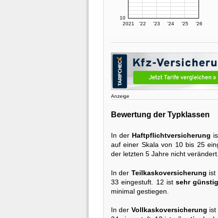
10
2021
'22
'23
'24
'25
'26
Anzeige
Bewertung der Typklassen
In der
Haftpflichtversicherung
is
auf einer Skala von 10 bis 25 eing
der letzten 5 Jahre nicht verändert
In der
Teilkaskoversicherung
ist
33 eingestuft. 12 ist
sehr günsti
minimal gestiegen.
In der
Vollkaskoversicherung
ist