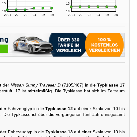
15
15
10
10
2021
'22
'23
'24
'25
'26
2021
'22
'23
'24
'25
'26
t der
Nissan Sunny Traveller D
(7105/487) in die
Typklasse 17
estuft. 17 ist
mittelmäßig
. Die Typklasse hat sich im Zeitraum
.
 der Fahrzeugtyp in die
Typklasse 12
auf einer Skala von 10 bis
g
. Die Typklasse ist über die vergangenen fünf Jahre insgesamt
 der Fahrzeugtyp in die
Typklasse 13
auf einer Skala von 10 bis