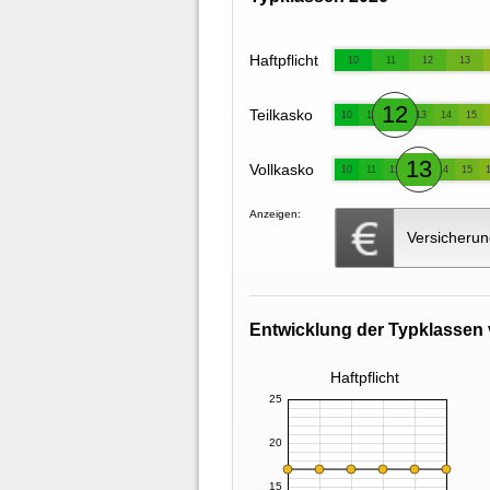
Haftpflicht
10
11
12
13
12
Teilkasko
10
11
13
14
15
13
Vollkasko
10
11
12
14
15
Anzeigen:
Versicherun
Entwicklung der Typklassen 
Haftpflicht
25
20
15