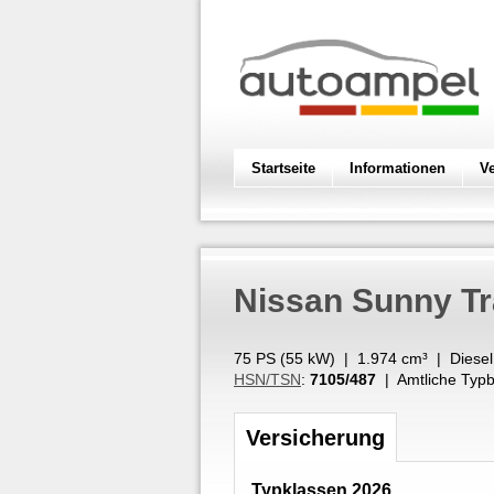
Startseite
Informationen
V
Nissan
Sunny Tr
75 PS (
55
kW
) |
1.974
cm³
|
Diesel
HSN/TSN
:
7105/487
| Amtliche Typb
Versicherung
Typklassen 2026