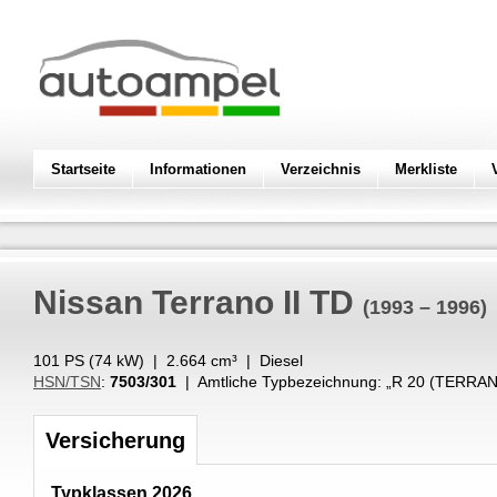
Startseite
Informationen
Verzeichnis
Merkliste
Nissan
Terrano II TD
(1993 – 1996)
101 PS (
74
kW
) |
2.664
cm³
|
Diesel
HSN/TSN
:
7503/301
| Amtliche Typbezeichnung: „
R 20 (TERRAN
Versicherung
Typklassen 2026