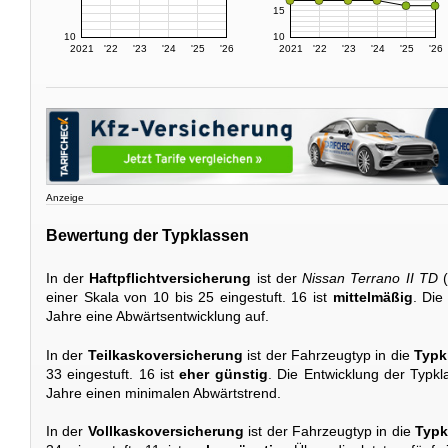
15
10
10
2021
'22
'23
'24
'25
'26
2021
'22
'23
'24
'25
'26
Anzeige
Bewertung der Typklassen
In der
Haftpflichtversicherung
ist der
Nissan Terrano II TD
(
einer Skala von 10 bis 25 eingestuft. 16 ist
mittelmäßig
. Die
Jahre eine Abwärtsentwicklung auf.
In der
Teilkaskoversicherung
ist der Fahrzeugtyp in die
Typk
33 eingestuft. 16 ist
eher günstig
. Die Entwicklung der Typkl
Jahre einen minimalen Abwärtstrend.
In der
Vollkaskoversicherung
ist der Fahrzeugtyp in die
Typk