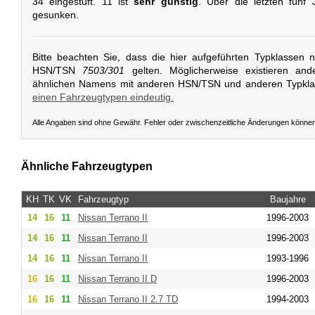
34 eingestuft. 11 ist
sehr günstig
. Über die letzten fünf 
gesunken.
Bitte beachten Sie, dass die hier aufgeführten Typklassen 
HSN/TSN
7503/301
gelten. Möglicherweise existieren and
ähnlichen Namens mit anderen HSN/TSN und anderen Typkl
einen Fahrzeugtypen eindeutig.
Alle Angaben sind ohne Gewähr. Fehler oder zwischenzeitliche Änderungen könne
Ähnliche Fahrzeugtypen
KH
TK
VK
Fahrzeugtyp
Baujahre
14
16
11
Nissan
Terrano II
1996-2003
14
16
11
Nissan
Terrano II
1996-2003
14
16
11
Nissan
Terrano II
1993-1996
16
16
11
Nissan
Terrano II D
1996-2003
16
16
11
Nissan
Terrano II 2.7 TD
1994-2003