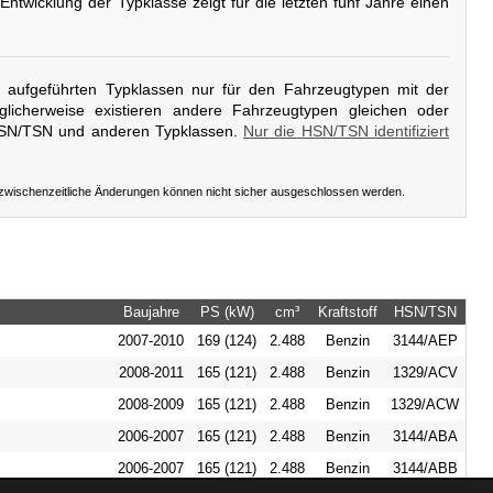
 Entwicklung der Typklasse zeigt für die letzten fünf Jahre einen
er aufgeführten Typklassen nur für den Fahrzeugtypen mit der
licherweise existieren andere Fahrzeugtypen gleichen oder
HSN/TSN und anderen Typklassen.
Nur die HSN/TSN identifiziert
 zwischenzeitliche Änderungen können nicht sicher ausgeschlossen werden.
Baujahre
PS (kW)
cm³
Kraftstoff
HSN/TSN
2007-2010
169 (124)
2.488
Benzin
3144/AEP
2008-2011
165 (121)
2.488
Benzin
1329/ACV
2008-2009
165 (121)
2.488
Benzin
1329/ACW
2006-2007
165 (121)
2.488
Benzin
3144/ABA
2006-2007
165 (121)
2.488
Benzin
3144/ABB