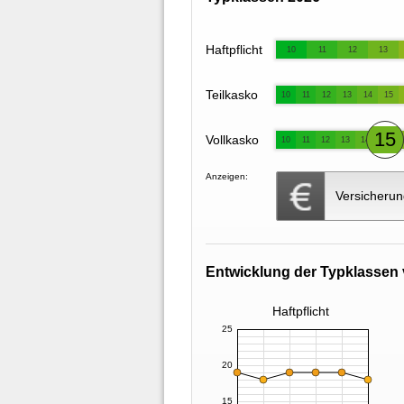
Haftpflicht
10
11
12
13
Teilkasko
10
11
12
13
14
15
15
Vollkasko
10
11
12
13
14
Anzeigen:
Versicherun
Entwicklung der Typklassen 
Haftpflicht
25
20
15