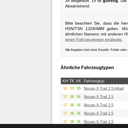
34 eingestuft. 15 ist
günstig
. Die
Abwärtstrend.
Bitte beachten Sie, dass die hi
HSN/TSN
1329/ABM
gelten. Mög
ähnlichen Namens mit anderen 
einen Fahrzeugtypen eindeutig.
Alle Angaben sind ohne Gewähr. Fehler oder
Ähnliche Fahrzeugtypen
KH
TK
VK
Fahrzeugtyp
18
19
15
Nissan
X-Trail 2.5 Allrad
17
16
16
Nissan
X-Trail 2.5
17
16
16
Nissan
X-Trail 2.5
17
16
16
Nissan
X-Trail 2.5
17
16
16
Nissan
X-Trail 2.5