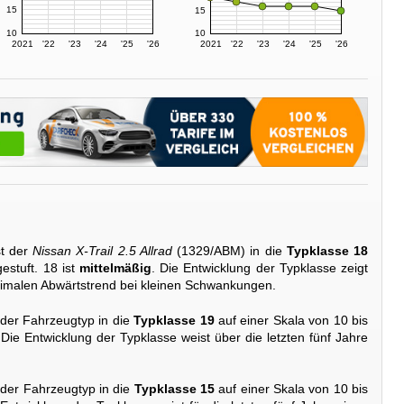
15
15
10
10
2021
'22
'23
'24
'25
'26
2021
'22
'23
'24
'25
'26
t der
Nissan X-Trail 2.5 Allrad
(1329/ABM) in die
Typklasse 18
estuft. 18 ist
mittelmäßig
. Die Entwicklung der Typklasse zeigt
minimalen Abwärtstrend bei kleinen Schwankungen.
 der Fahrzeugtyp in die
Typklasse 19
auf einer Skala von 10 bis
 Die Entwicklung der Typklasse weist über die letzten fünf Jahre
 der Fahrzeugtyp in die
Typklasse 15
auf einer Skala von 10 bis