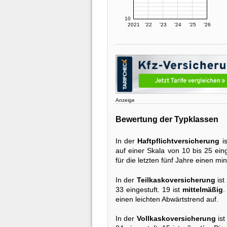
10
2021
'22
'23
'24
'25
'26
Anzeige
Bewertung der Typklassen
In der
Haftpflichtversicherung
is
auf einer Skala von 10 bis 25 eing
für die letzten fünf Jahre einen 
In der
Teilkaskoversicherung
ist
33 eingestuft. 19 ist
mittelmäßig
.
einen leichten Abwärtstrend auf.
In der
Vollkaskoversicherung
ist