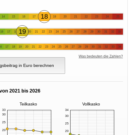
18
14
15
16
17
19
20
21
22
23
24
25
19
16
17
18
20
21
22
23
24
25
26
27
28
29
30
31
32
33
16
17
18
19
20
21
22
23
24
25
26
27
28
29
30
31
32
33
34
Was bedeuten die Zahlen?
gsbeitrag in Euro berechnen
von 2021 bis 2026
Teilkasko
Vollkasko
33
34
30
30
25
25
20
20