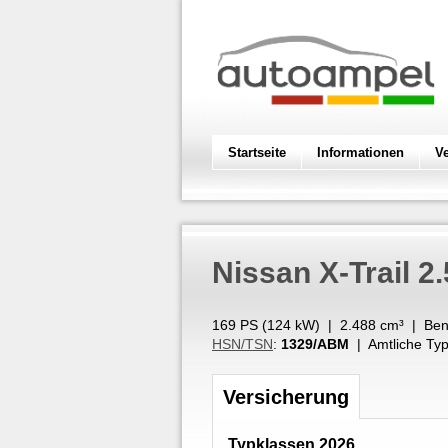
Startseite
Informationen
V
Nissan
X-Trail 2
169 PS (
124
kW
) |
2.488
cm³
|
Ben
HSN/TSN
:
1329/ABM
| Amtliche Typ
Versicherung
Typklassen 2026