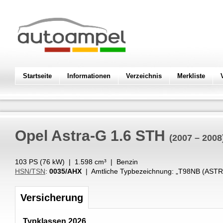
Startseite
Informationen
Verzeichnis
Merkliste
Opel
Astra-G 1.6 STH
(2007 – 2008
103 PS (
76
kW
) |
1.598
cm³
|
Benzin
HSN/TSN
:
0035/AHX
| Amtliche Typbezeichnung: „
T98NB (ASTR
Versicherung
Typklassen 2026