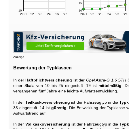
15
10
10
2021
'22
'23
'24
'25
'26
2021
'22
'23
'24
'25
'26
Anzeige
Bewertung der Typklassen
In der
Haftpflichtversicherung
ist der
Opel Astra-G 1.6 STH
(
einer Skala von 10 bis 25 eingestuft. 19 ist
mittelmäßig
. D
vergangenen fünf Jahre eine leichte Aufwärtsentwicklung.
In der
Teilkaskoversicherung
ist der Fahrzeugtyp in die
Typk
33 eingestuft. 14 ist
günstig
. Die Entwicklung der Typklasse we
Aufwärtstrend auf.
In der
Vollkaskoversicherung
ist der Fahrzeugtyp in die
Typk