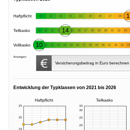
1
Haftpflicht
10
11
12
13
14
15
16
17
18
14
Teilkasko
10
11
12
13
15
16
17
18
19
20
21
22
23
10
Vollkasko
11
12
13
14
15
16
17
18
19
20
21
22
23
24
Anzeigen:
Versicherungsbeitrag in Euro berechnen
Entwicklung der Typklassen von 2021 bis 2026
Haftpflicht
Teilkasko
25
33
30
20
25
20
15