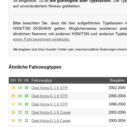
34 eingestuft. 10 ist
die günstigste aller Typklassen
. Die Typ
auf unverändertem Niveau geblieben.
Bitte beachten Sie, dass die hier aufgeführten Typklassen 
HSN/TSN
0035/AHX
gelten. Möglicherweise existieren an
ähnlichen Namens mit anderen HSN/TSN und anderen Typkl
einen Fahrzeugtypen eindeutig.
Alle Angaben sind ohne Gewähr. Fehler oder zwischenzeitliche Änderungen könne
Ähnliche Fahrzeugtypen
KH
TK
VK
Fahrzeugtyp
Baujahre
19
14
10
Opel
Astra-G 1.6 STH
2002-2004
19
14
10
Opel
Astra-G 1.6 STH
2000-2004
17
16
10
Opel
Astra-G 1.6 STH
1998-2000
16
15
11
Opel
Astra-G 1.6 Coupe
2002-2004
16
15
11
Opel
Astra-G 1.6 Coupe
2000-2004