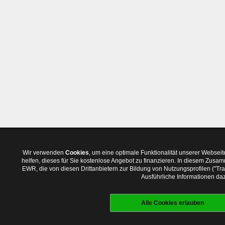
Wir verwenden
Cookies
, um eine optimale Funktionalität unserer Websei
helfen, dieses für Sie kostenlose Angebot zu finanzieren. In diesem Zus
EWR, die von diesen Drittanbietern zur Bildung von Nutzungsprofilen ("T
Ausführliche Informationen daz
Alle Cookies erlauben