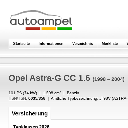
Startseite
Informationen
Verzeichnis
Merkliste
Opel
Astra-G CC 1.6
(1998 – 2004)
101 PS (
74
kW
) |
1.598
cm³
|
Benzin
HSN/TSN
:
0035/358
| Amtliche Typbezeichnung: „
T98V (ASTRA-
Versicherung
Typklassen 2026