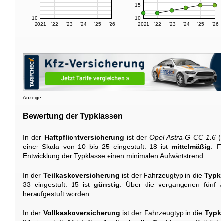
15
10
10
2021
'22
'23
'24
'25
'26
2021
'22
'23
'24
'25
'26
Anzeige
Bewertung der Typklassen
In der
Haftpflichtversicherung
ist der
Opel Astra-G CC 1.6
(
einer Skala von 10 bis 25 eingestuft. 18 ist
mittelmäßig
. F
Entwicklung der Typklasse einen minimalen Aufwärtstrend.
In der
Teilkaskoversicherung
ist der Fahrzeugtyp in die
Typk
33 eingestuft. 15 ist
günstig
. Über die vergangenen fünf J
heraufgestuft worden.
In der
Vollkaskoversicherung
ist der Fahrzeugtyp in die
Typk