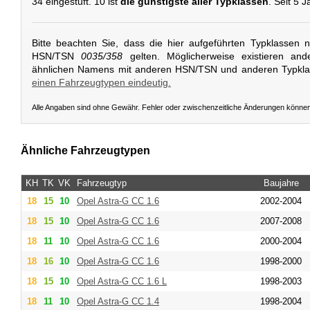
34 eingestuft. 10 ist
die günstigste aller Typklassen
. Seit 5 J
Bitte beachten Sie, dass die hier aufgeführten Typklassen 
HSN/TSN
0035/358
gelten. Möglicherweise existieren and
ähnlichen Namens mit anderen HSN/TSN und anderen Typkl
einen Fahrzeugtypen eindeutig.
Alle Angaben sind ohne Gewähr. Fehler oder zwischenzeitliche Änderungen könne
Ähnliche Fahrzeugtypen
KH
TK
VK
Fahrzeugtyp
Baujahre
18
15
10
Opel
Astra-G CC 1.6
2002-2004
18
15
10
Opel
Astra-G CC 1.6
2007-2008
18
11
10
Opel
Astra-G CC 1.6
2000-2004
18
16
10
Opel
Astra-G CC 1.6
1998-2000
18
15
10
Opel
Astra-G CC 1.6 L
1998-2003
18
11
10
Opel
Astra-G CC 1.4
1998-2004