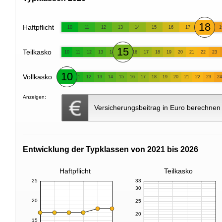
18
Haftpflicht
10
11
12
13
14
15
16
17
1
15
Teilkasko
10
11
12
13
14
16
17
18
19
20
21
22
23
10
Vollkasko
11
12
13
14
15
16
17
18
19
20
21
22
23
24
Anzeigen:
Versicherungsbeitrag in Euro berechnen
Entwicklung der Typklassen von 2021 bis 2026
Haftpflicht
Teilkasko
25
33
30
20
25
20
15