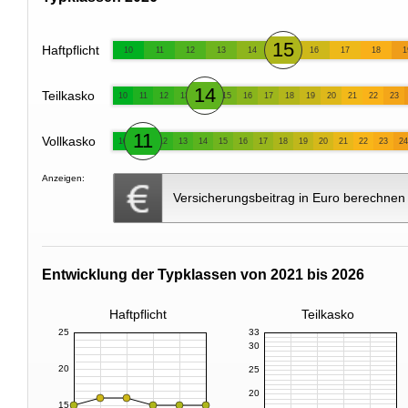
15
Haftpflicht
10
11
12
13
14
16
17
18
1
14
Teilkasko
10
11
12
13
15
16
17
18
19
20
21
22
23
11
Vollkasko
10
12
13
14
15
16
17
18
19
20
21
22
23
24
Anzeigen:
Versicherungsbeitrag in Euro berechnen
Entwicklung der Typklassen von 2021 bis 2026
Haftpflicht
Teilkasko
25
33
30
20
25
20
15