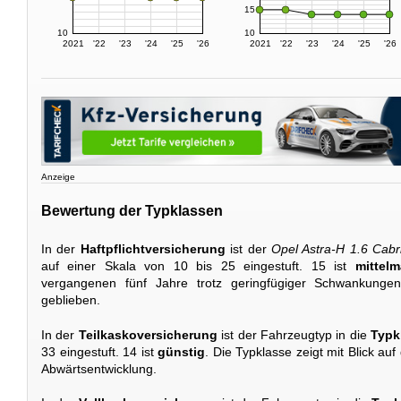
15
10
10
2021
'22
'23
'24
'25
'26
2021
'22
'23
'24
'25
'26
Anzeige
Bewertung der Typklassen
In der
Haftpflichtversicherung
ist der
Opel Astra-H 1.6 Cabr
auf einer Skala von 10 bis 25 eingestuft. 15 ist
mittelm
vergangenen fünf Jahre trotz geringfügiger Schwankunge
geblieben.
In der
Teilkaskoversicherung
ist der Fahrzeugtyp in die
Typk
33 eingestuft. 14 ist
günstig
. Die Typklasse zeigt mit Blick auf
Abwärtsentwicklung.