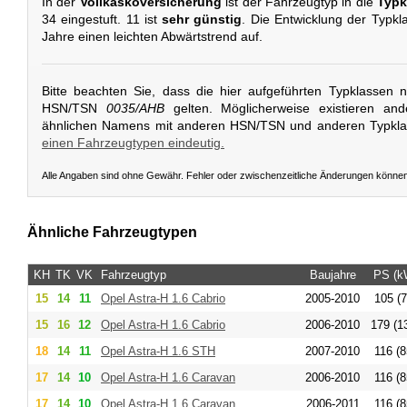
In der
Vollkaskoversicherung
ist der Fahrzeugtyp in die
Typk
34 eingestuft. 11 ist
sehr günstig
. Die Entwicklung der Typkl
Jahre einen leichten Abwärtstrend auf.
Bitte beachten Sie, dass die hier aufgeführten Typklassen 
HSN/TSN
0035/AHB
gelten. Möglicherweise existieren an
ähnlichen Namens mit anderen HSN/TSN und anderen Typkl
einen Fahrzeugtypen eindeutig.
Alle Angaben sind ohne Gewähr. Fehler oder zwischenzeitliche Änderungen könne
Ähnliche Fahrzeugtypen
KH
TK
VK
Fahrzeugtyp
Baujahre
PS (k
15
14
11
Opel
Astra-H 1.6 Cabrio
2005-2010
105 (7
15
16
12
Opel
Astra-H 1.6 Cabrio
2006-2010
179 (1
18
14
11
Opel
Astra-H 1.6 STH
2007-2010
116 (8
17
14
10
Opel
Astra-H 1.6 Caravan
2006-2010
116 (8
17
14
10
Opel
Astra-H 1.6 Caravan
2006-2011
116 (8