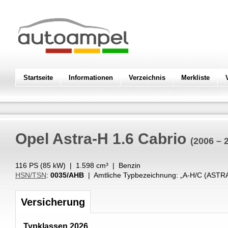
Startseite
Informationen
Verzeichnis
Merkliste
Opel
Astra-H 1.6 Cabrio
(2006 – 
116 PS (
85
kW
) |
1.598
cm³
|
Benzin
HSN/TSN
:
0035/AHB
| Amtliche Typbezeichnung: „
A-H/C (ASTR
Versicherung
Typklassen 2026