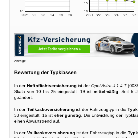
15
10
10
2021
'22
'23
'24
'25
'26
2021
'22
'23
'24
'25
'26
Anzeige
Bewertung der Typklassen
In der
Haftpflichtversicherung
ist der
Opel Astra-J 1.4 T
(0035
Skala von 10 bis 25 eingestuft. 19 ist
mittelmäßig
. Seit 5 
geändert.
In der
Teilkaskoversicherung
ist der Fahrzeugtyp in die
Typk
33 eingestuft. 16 ist
eher günstig
. Die Entwicklung der Typklas
einen Abwärtstrend auf.
In der
Vollkaskoversicherung
ist der Fahrzeugtyp in die
Typk