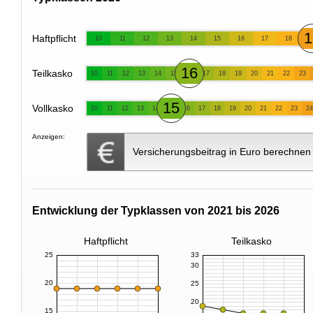
1
Haftpflicht
10
11
12
13
14
15
16
17
18
16
Teilkasko
10
11
12
13
14
15
17
18
19
20
21
22
23
15
Vollkasko
10
11
12
13
14
16
17
18
19
20
21
22
23
24
Anzeigen:
Versicherungsbeitrag in Euro berechnen
Entwicklung der Typklassen von 2021 bis 2026
Haftpflicht
Teilkasko
25
33
30
20
25
20
15