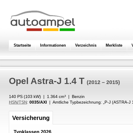
Startseite
Informationen
Verzeichnis
Merkliste
Opel
Astra-J 1.4 T
(2012 – 2015)
140 PS (
103
kW
) |
1.364
cm³
|
Benzin
HSN/TSN
:
0035/AXI
| Amtliche Typbezeichnung: „
P-J (ASTRA-J 
Versicherung
Typklassen 2026