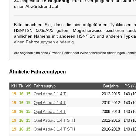
34 eingestuft. 15 ist
günstig
. Für die vergangenen fünf Jahre 
einen Abwärtstrend auf.
Bitte beachten Sie, dass die hier aufgeführten Typklassen 
HSN/TSN
0035/AXI
gelten. Möglicherweise existieren and
ähnlichen Namens mit anderen HSN/TSN und anderen Typkl
einen Fahrzeugtypen eindeutig.
Alle Angaben sind ohne Gewähr. Fehler oder zwischenzeitliche Änderungen könne
Ähnliche Fahrzeugtypen
KH
TK
VK
Fahrzeugtyp
Baujahre
PS (k
19
16
15
Opel
Astra-J 1.4 T
2012-2015
140 (1
19
16
15
Opel
Astra-J 1.4 T
2010-2012
140 (1
19
16
15
Opel
Astra-J 1.4 T
2009-2013
140 (1
19
16
15
Opel
Astra-J 1.4 T STH
2012-2015
140 (1
19
16
15
Opel
Astra-J 1.4 T STH
2016-2018
140 (1