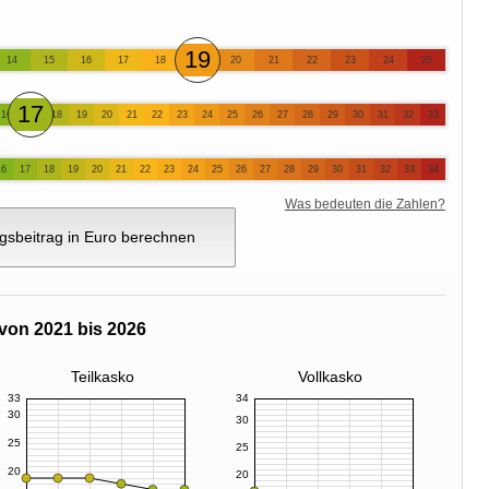
19
14
15
16
17
18
20
21
22
23
24
25
17
16
18
19
20
21
22
23
24
25
26
27
28
29
30
31
32
33
16
17
18
19
20
21
22
23
24
25
26
27
28
29
30
31
32
33
34
Was bedeuten die Zahlen?
gsbeitrag in Euro berechnen
von 2021 bis 2026
Teilkasko
Vollkasko
33
34
30
30
25
25
20
20