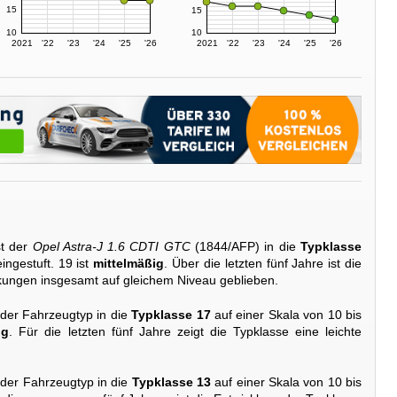
15
15
10
10
2021
'22
'23
'24
'25
'26
2021
'22
'23
'24
'25
'26
st der
Opel Astra-J 1.6 CDTI GTC
(1844/AFP) in die
Typklasse
ingestuft. 19 ist
mittelmäßig
. Über die letzten fünf Jahre ist die
kungen insgesamt auf gleichem Niveau geblieben.
 der Fahrzeugtyp in die
Typklasse 17
auf einer Skala von 10 bis
ig
. Für die letzten fünf Jahre zeigt die Typklasse eine leichte
 der Fahrzeugtyp in die
Typklasse 13
auf einer Skala von 10 bis