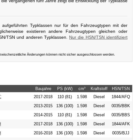
r die vergangenen fünf Jahre zeigt die Entwicklung der Typklasse
er aufgeführten Typklassen nur für den Fahrzeugtypen mit der
licherweise existieren andere Fahrzeugtypen gleichen oder
HSN/TSN und anderen Typklassen.
Nur die HSN/TSN identifiziert
 zwischenzeitliche Änderungen können nicht sicher ausgeschlossen werden.
Baujahre
PS (kW)
cm³
Kraftstoff
HSN/TSN
C
2017-2018
110 (81)
1.598
Diesel
1844/AFQ
2013-2015
136 (100)
1.598
Diesel
0035/BBK
2014-2015
110 (81)
1.598
Diesel
0035/BBS
H
2017-2018
136 (100)
1.598
Diesel
1844/AFK
H
2016-2018
136 (100)
1.598
Diesel
0035/BJJ