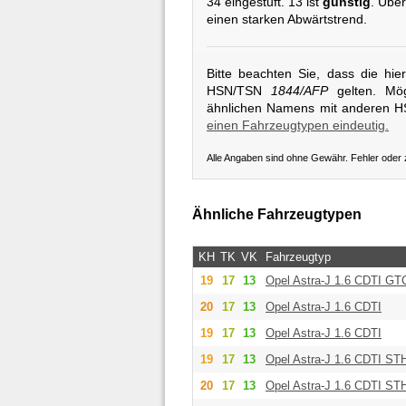
34 eingestuft. 13 ist
günstig
. Übe
einen starken Abwärtstrend.
Bitte beachten Sie, dass die hi
HSN/TSN
1844/AFP
gelten. Mög
ähnlichen Namens mit anderen 
einen Fahrzeugtypen eindeutig.
Alle Angaben sind ohne Gewähr. Fehler oder
Ähnliche Fahrzeugtypen
KH
TK
VK
Fahrzeugtyp
19
17
13
Opel
Astra-J 1.6 CDTI GT
20
17
13
Opel
Astra-J 1.6 CDTI
19
17
13
Opel
Astra-J 1.6 CDTI
19
17
13
Opel
Astra-J 1.6 CDTI ST
20
17
13
Opel
Astra-J 1.6 CDTI ST