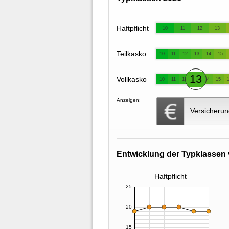
Haftpflicht
10
11
12
13
Teilkasko
10
11
12
13
14
15
13
Vollkasko
10
11
12
14
15
Anzeigen:
Versicherun
Entwicklung der Typklassen 
Haftpflicht
25
20
15