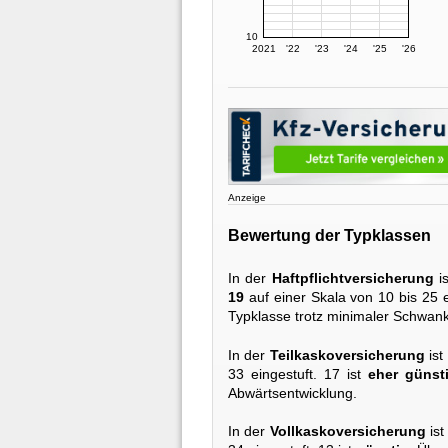
10
2021
'22
'23
'24
'25
'26
Anzeige
Bewertung der Typklassen
In der
Haftpflichtversicherung
i
19
auf einer Skala von 10 bis 25 e
Typklasse trotz minimaler Schwan
In der
Teilkaskoversicherung
ist
33 eingestuft. 17 ist
eher günst
Abwärtsentwicklung.
In der
Vollkaskoversicherung
ist