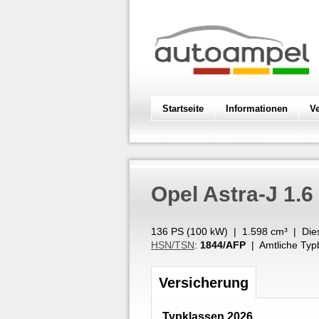
Startseite
Informationen
V
Opel
Astra-J 1.
136 PS (
100
kW
) |
1.598
cm³
|
Die
HSN/TSN
:
1844/AFP
| Amtliche Typ
Versicherung
Typklassen 2026