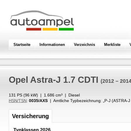
Startseite
Informationen
Verzeichnis
Merkliste
Opel
Astra-J 1.7 CDTI
(2012 – 2014
131 PS (
96
kW
) |
1.686
cm³
|
Diesel
HSN/TSN
:
0035/AXS
| Amtliche Typbezeichnung: „
P-J (ASTRA-J 
Versicherung
Typklassen 2026