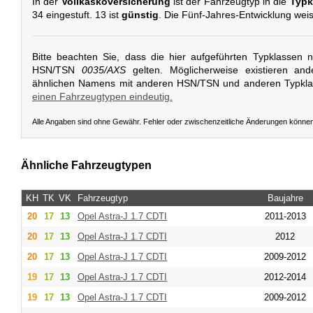
In der
Vollkaskoversicherung
ist der Fahrzeugtyp in die
Typk
34 eingestuft. 13 ist
günstig
. Die Fünf-Jahres-Entwicklung weis
Bitte beachten Sie, dass die hier aufgeführten Typklassen 
HSN/TSN
0035/AXS
gelten. Möglicherweise existieren an
ähnlichen Namens mit anderen HSN/TSN und anderen Typkl
einen Fahrzeugtypen eindeutig.
Alle Angaben sind ohne Gewähr. Fehler oder zwischenzeitliche Änderungen könne
Ähnliche Fahrzeugtypen
KH
TK
VK
Fahrzeugtyp
Baujahre
20
17
13
Opel
Astra-J 1.7 CDTI
2011-2013
20
17
13
Opel
Astra-J 1.7 CDTI
2012
20
17
13
Opel
Astra-J 1.7 CDTI
2009-2012
19
17
13
Opel
Astra-J 1.7 CDTI
2012-2014
19
17
13
Opel
Astra-J 1.7 CDTI
2009-2012