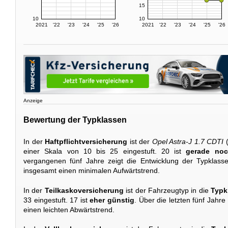
15
10
10
2021
'22
'23
'24
'25
'26
2021
'22
'23
'24
'25
'26
Anzeige
Bewertung der Typklassen
In der
Haftpflichtversicherung
ist der
Opel Astra-J 1.7 CDTI
(
einer Skala von 10 bis 25 eingestuft. 20 ist
gerade noc
vergangenen fünf Jahre zeigt die Entwicklung der Typklas
insgesamt einen minimalen Aufwärtstrend.
In der
Teilkaskoversicherung
ist der Fahrzeugtyp in die
Typk
33 eingestuft. 17 ist
eher günstig
. Über die letzten fünf Jahre
einen leichten Abwärtstrend.