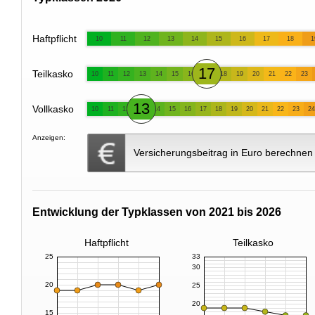
Haftpflicht
10
11
12
13
14
15
16
17
18
1
17
Teilkasko
10
11
12
13
14
15
16
18
19
20
21
22
23
13
Vollkasko
10
11
12
14
15
16
17
18
19
20
21
22
23
24
Anzeigen:
Versicherungsbeitrag in Euro berechnen
Entwicklung der Typklassen von 2021 bis 2026
Haftpflicht
Teilkasko
25
33
30
20
25
20
15