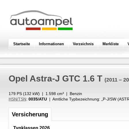
Startseite
Informationen
Verzeichnis
Merkliste
Opel
Astra-J GTC 1.6 T
(2011 – 2
179 PS (
132
kW
) |
1.598
cm³
|
Benzin
HSN/TSN
:
0035/ATU
| Amtliche Typbezeichnung: „
P-J/SW (ASTR
Versicherung
Typklassen 2026