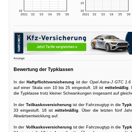
15
10
10
2021
'22
'23
'24
'25
'26
2021
'22
'23
'24
'25
'26
Anzeige
Bewertung der Typklassen
In der
Haftpflichtversicherung
ist der
Opel Astra-J GTC 1.6
auf einer Skala von 10 bis 25 eingestuft. 18 ist
mittelmäßig
.
die Typklasse trotz kleiner Schwankungen insgesamt auf gleic
In der
Teilkaskoversicherung
ist der Fahrzeugtyp in die
Typk
33 eingestuft. 18 ist
mittelmäßig
. Über die letzten fünf Jah
Abwärtsentwicklung auf.
In der
Vollkaskoversicherung
ist der Fahrzeugtyp in die
Typk