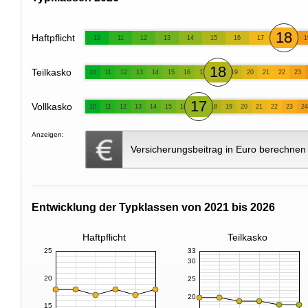
18
Haftpflicht
10
11
12
13
14
15
16
17
1
18
Teilkasko
10
11
12
13
14
15
16
17
19
20
21
22
23
17
Vollkasko
10
11
12
13
14
15
16
18
19
20
21
22
23
24
Anzeigen:
Versicherungsbeitrag in Euro berechnen
Entwicklung der Typklassen von 2021 bis 2026
Haftpflicht
Teilkasko
25
33
30
20
25
20
15