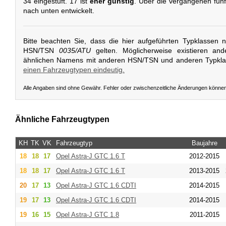
34 eingestuft. 17 ist
eher günstig
. Über die vergangenen fünf 
nach unten entwickelt.
Bitte beachten Sie, dass die hier aufgeführten Typklassen 
HSN/TSN
0035/ATU
gelten. Möglicherweise existieren an
ähnlichen Namens mit anderen HSN/TSN und anderen Typkl
einen Fahrzeugtypen eindeutig.
Alle Angaben sind ohne Gewähr. Fehler oder zwischenzeitliche Änderungen könne
Ähnliche Fahrzeugtypen
KH
TK
VK
Fahrzeugtyp
Baujahre
18
18
17
Opel
Astra-J GTC 1.6 T
2012-2015
18
18
17
Opel
Astra-J GTC 1.6 T
2013-2015
20
17
13
Opel
Astra-J GTC 1.6 CDTI
2014-2015
19
17
13
Opel
Astra-J GTC 1.6 CDTI
2014-2015
19
16
15
Opel
Astra-J GTC 1.8
2011-2015