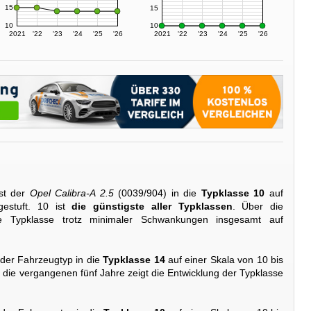
15
15
10
10
2021
'22
'23
'24
'25
'26
2021
'22
'23
'24
'25
'26
st der
Opel Calibra-A 2.5
(0039/904) in die
Typklasse 10
auf
gestuft. 10 ist
die günstigste aller Typklassen
. Über die
e Typklasse trotz minimaler Schwankungen insgesamt auf
 der Fahrzeugtyp in die
Typklasse 14
auf einer Skala von 10 bis
r die vergangenen fünf Jahre zeigt die Entwicklung der Typklasse