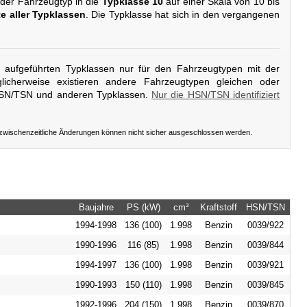
 der Fahrzeugtyp in die
Typklasse 10
auf einer Skala von 10 bis
te aller Typklassen
. Die Typklasse hat sich in den vergangenen
er aufgeführten Typklassen nur für den Fahrzeugtypen mit der
icherweise existieren andere Fahrzeugtypen gleichen oder
HSN/TSN und anderen Typklassen.
Nur die HSN/TSN identifiziert
 zwischenzeitliche Änderungen können nicht sicher ausgeschlossen werden.
Baujahre
PS (kW)
cm³
Kraftstoff
HSN/TSN
1994-1998
136 (100)
1.998
Benzin
0039/922
1990-1996
116 (85)
1.998
Benzin
0039/844
1994-1997
136 (100)
1.998
Benzin
0039/921
1990-1993
150 (110)
1.998
Benzin
0039/845
1992-1996
204 (150)
1.998
Benzin
0039/870