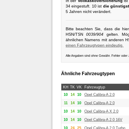
In der
Vollkaskoversicherung
ist
34 eingestuft. 10 ist
die günstigs
5 Jahren nicht verändert.
Bitte beachten Sie, dass die hi
HSN/TSN
0039/904
gelten. Mögl
ähnlichen Namens mit anderen 
einen Fahrzeugtypen eindeutig.
Alle Angaben sind ohne Gewähr. Fehler oder
Ähnliche Fahrzeugtypen
KH
TK
VK
Fahrzeugtyp
10
14
10
Opel
Calibra-A 2.0
11
14
10
Opel
Calibra-A 2.0
10
14
10
Opel
Calibra-A X 2.0
10
14
10
Opel
Calibra-A 2.0 16V
10
24
25
Opel
Calibra-A 2.0 Turbo