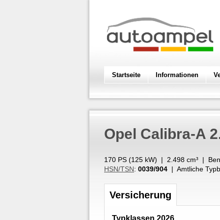
Startseite
Informationen
V
Opel
Calibra-A 2
170 PS (
125
kW
) |
2.498
cm³
|
Ben
HSN/TSN
:
0039/904
| Amtliche Typb
Versicherung
Typklassen 2026