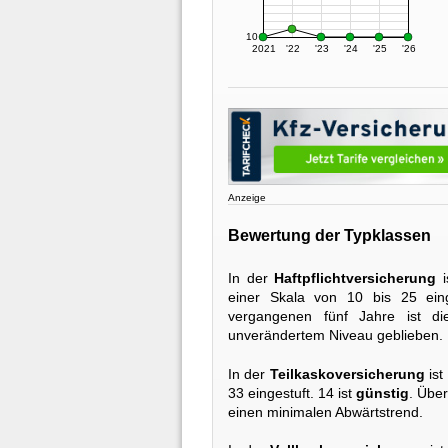
10
2021
'22
'23
'24
'25
'26
Anzeige
Bewertung der Typklassen
In der
Haftpflichtversicherung
i
einer Skala von 10 bis 25 ein
vergangenen fünf Jahre ist di
unverändertem Niveau geblieben.
In der
Teilkaskoversicherung
ist
33 eingestuft. 14 ist
günstig
. Übe
einen minimalen Abwärtstrend.