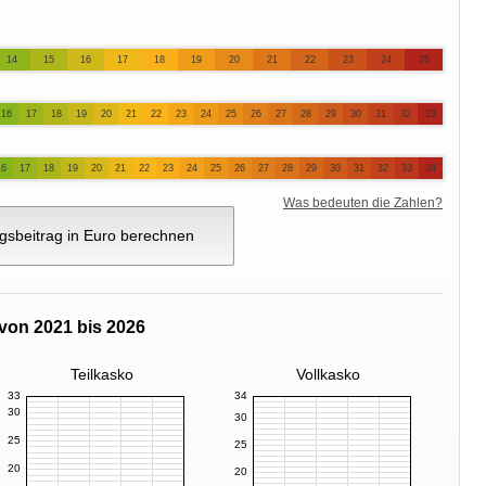
14
15
16
17
18
19
20
21
22
23
24
25
16
17
18
19
20
21
22
23
24
25
26
27
28
29
30
31
32
33
16
17
18
19
20
21
22
23
24
25
26
27
28
29
30
31
32
33
34
Was bedeuten die Zahlen?
gsbeitrag in Euro berechnen
von 2021 bis 2026
Teilkasko
Vollkasko
33
34
30
30
25
25
20
20