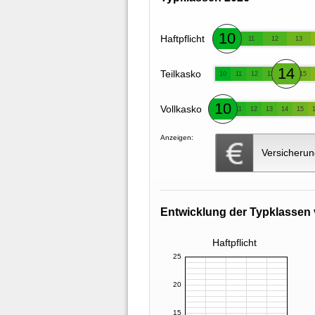
10
Haftpflicht
11
12
13
14
Teilkasko
10
11
12
13
15
10
Vollkasko
11
12
13
14
15
Anzeigen:
Versicherun
Entwicklung der Typklassen 
Haftpflicht
25
20
15