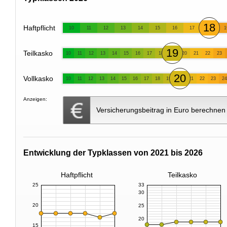
18
Haftpflicht
10
11
12
13
14
15
16
17
1
19
Teilkasko
10
11
12
13
14
15
16
17
18
20
21
22
23
20
Vollkasko
10
11
12
13
14
15
16
17
18
19
21
22
23
24
Anzeigen:
Versicherungsbeitrag in Euro berechnen
Entwicklung der Typklassen von 2021 bis 2026
Haftpflicht
Teilkasko
25
33
30
20
25
20
15