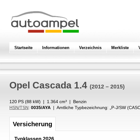
Startseite
Informationen
Verzeichnis
Merkliste
Opel
Cascada 1.4
(2012 – 2015)
120 PS (
88
kW
) |
1.364
cm³
|
Benzin
HSN/TSN
:
0035/AYA
| Amtliche Typbezeichnung: „
P-J/SW (CASC
Versicherung
Typklassen 2026