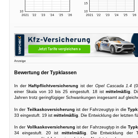
15
10
10
2021
'22
'23
'24
'25
'26
2021
'22
'23
'24
'25
'26
Anzeige
Bewertung der Typklassen
In der
Haftpflichtversicherung
ist der
Opel Cascada 1.4
(0
einer Skala von 10 bis 25 eingestuft. 18 ist
mittelmäßig
. D
Jahren trotz geringfügiger Schwankungen insgesamt auf gleic
In der
Teilkaskoversicherung
ist der Fahrzeugtyp in die
Typk
33 eingestuft. 19 ist
mittelmäßig
. Die Entwicklung der letzten 
In der
Vollkaskoversicherung
ist der Fahrzeugtyp in die
Typk
34 eingestuft. 20 ist
mittelmäßig
. Die Entwicklung der T