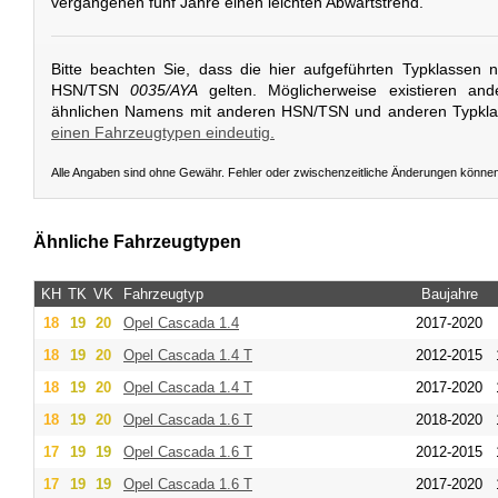
vergangenen fünf Jahre einen leichten Abwärtstrend.
Bitte beachten Sie, dass die hier aufgeführten Typklassen 
HSN/TSN
0035/AYA
gelten. Möglicherweise existieren and
ähnlichen Namens mit anderen HSN/TSN und anderen Typkl
einen Fahrzeugtypen eindeutig.
Alle Angaben sind ohne Gewähr. Fehler oder zwischenzeitliche Änderungen könne
Ähnliche Fahrzeugtypen
KH
TK
VK
Fahrzeugtyp
Baujahre
18
19
20
Opel
Cascada 1.4
2017-2020
18
19
20
Opel
Cascada 1.4 T
2012-2015
18
19
20
Opel
Cascada 1.4 T
2017-2020
18
19
20
Opel
Cascada 1.6 T
2018-2020
17
19
19
Opel
Cascada 1.6 T
2012-2015
17
19
19
Opel
Cascada 1.6 T
2017-2020