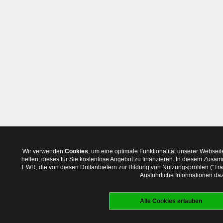
Wir verwenden
Cookies
, um eine optimale Funktionalität unserer Websei
helfen, dieses für Sie kostenlose Angebot zu finanzieren. In diesem Zus
EWR, die von diesen Drittanbietern zur Bildung von Nutzungsprofilen ("T
Ausführliche Informationen daz
Alle Cookies erlauben