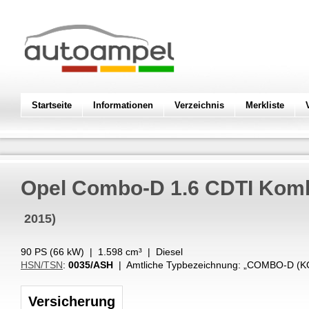
Startseite
Informationen
Verzeichnis
Merkliste
Opel
Combo-D 1.6 CDTI Komb
2015)
90 PS (
66
kW
) |
1.598
cm³
|
Diesel
HSN/TSN
:
0035/ASH
| Amtliche Typbezeichnung: „
COMBO-D (KO
Versicherung