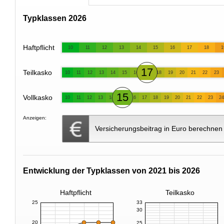
Typklassen 2026
Haftpflicht
10
11
12
13
14
15
16
17
18
1
17
Teilkasko
10
11
12
13
14
15
16
18
19
20
21
22
23
15
Vollkasko
10
11
12
13
14
16
17
18
19
20
21
22
23
24
Anzeigen:
Versicherungsbeitrag in Euro berechnen
Entwicklung der Typklassen von 2021 bis 2026
Haftpflicht
Teilkasko
25
33
30
20
25