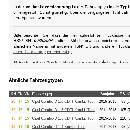
In der
Vollkaskoversicherung
ist der Fahrzeugtyp in die
Typk
34 eingestuft. 15 ist
günstig
. Über die vergangenen fünf Jahre
herabgestuft worden.
Bitte beachten Sie, dass die hier aufgeführten Typklassen 
HSN/TSN
0035/ASH
gelten. Möglicherweise existieren an
ähnlichen Namens mit anderen HSN/TSN und anderen Typkl
einen Fahrzeugtypen eindeutig.
Alle Angaben sind ohne Gewähr. Fehler oder zwischenzeitliche Änderungen könne
Ähnliche Fahrzeugtypen
KH
TK
VK
Fahrzeugtyp
Baujahre
PS (k
20
17
15
Opel
Combo-D 1.6 CDTI Kombi, Tour
2015-2018
95 (7
19
17
15
Opel
Combo-D 1.6 CDTI Kombi, Tour
2011-2018
105 (
19
17
15
Opel
Combo-D 1.6 CDTI Kombi, Tour
2015-2018
120 (
19
18
16
Opel
Combo-D 1.4 Kombi, Tour
2011-2018
95 (7