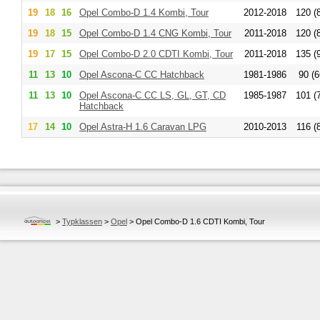
19
18
16
Opel
Combo-D 1.4 Kombi, Tour
2012-2018
120 (
19
18
15
Opel
Combo-D 1.4 CNG Kombi, Tour
2011-2018
120 (
19
17
15
Opel
Combo-D 2.0 CDTI Kombi, Tour
2011-2018
135 (
11
13
10
Opel
Ascona-C CC Hatchback
1981-1986
90 (6
11
13
10
Opel
Ascona-C CC LS, GL, GT, CD
1985-1987
101 (
Hatchback
17
14
10
Opel
Astra-H 1.6 Caravan LPG
2010-2013
116 (
>
Typklassen
>
Opel
>
Opel Combo-D 1.6 CDTI Kombi, Tour