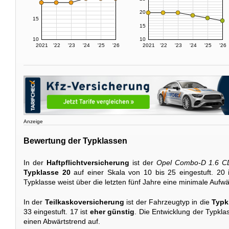
20
15
15
10
10
2021
'22
'23
'24
'25
'26
2021
'22
'23
'24
'25
'26
Anzeige
Bewertung der Typklassen
In der
Haftpflichtversicherung
ist der
Opel Combo-D 1.6 CD
Typklasse 20
auf einer Skala von 10 bis 25 eingestuft. 20 
Typklasse weist über die letzten fünf Jahre eine minimale Aufwä
In der
Teilkaskoversicherung
ist der Fahrzeugtyp in die
Typk
33 eingestuft. 17 ist
eher günstig
. Die Entwicklung der Typklas
einen Abwärtstrend auf.