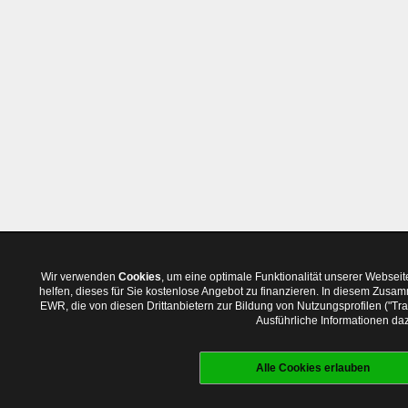
Wir verwenden
Cookies
, um eine optimale Funktionalität unserer Websei
helfen, dieses für Sie kostenlose Angebot zu finanzieren. In diesem Zus
EWR, die von diesen Drittanbietern zur Bildung von Nutzungsprofilen ("T
Ausführliche Informationen daz
Alle Cookies erlauben