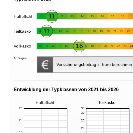
11
Haftpflicht
10
12
13
14
15
16
17
18
1
11
Teilkasko
10
12
13
14
15
16
17
18
19
20
21
22
23
16
Vollkasko
10
11
12
13
14
15
17
18
19
20
21
22
23
24
Anzeigen:
Versicherungsbeitrag in Euro berechnen
Entwicklung der Typklassen von 2021 bis 2026
Haftpflicht
Teilkasko
25
33
30
20
25
20
15