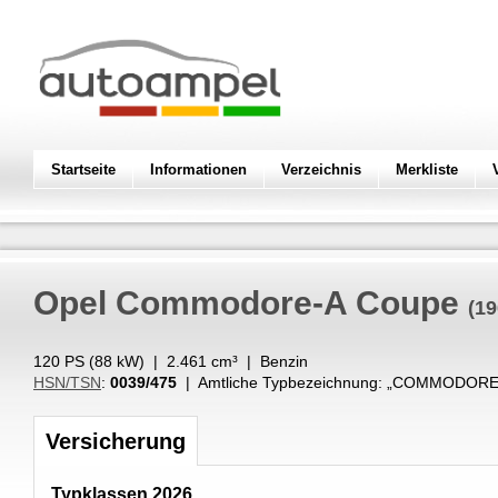
Startseite
Informationen
Verzeichnis
Merkliste
Opel
Commodore-A Coupe
(19
120 PS (
88
kW
) |
2.461
cm³
|
Benzin
HSN/TSN
:
0039/475
| Amtliche Typbezeichnung: „
COMMODORE
Versicherung
Typklassen 2026