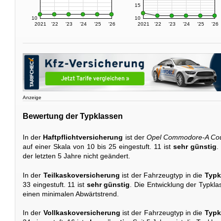
15
10
10
2021
'22
'23
'24
'25
'26
2021
'22
'23
'24
'25
'26
Anzeige
Bewertung der Typklassen
In der
Haftpflichtversicherung
ist der
Opel Commodore-A Co
auf einer Skala von 10 bis 25 eingestuft. 11 ist
sehr günstig
.
der letzten 5 Jahre nicht geändert.
In der
Teilkaskoversicherung
ist der Fahrzeugtyp in die
Typk
33 eingestuft. 11 ist
sehr günstig
. Die Entwicklung der Typklas
einen minimalen Abwärtstrend.
In der
Vollkaskoversicherung
ist der Fahrzeugtyp in die
Typk