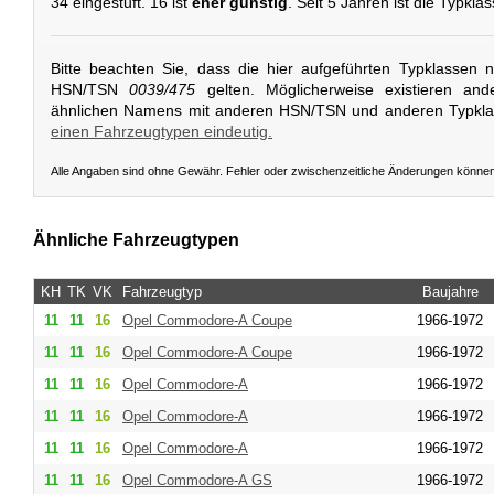
34 eingestuft. 16 ist
eher günstig
. Seit 5 Jahren ist die Typkla
Bitte beachten Sie, dass die hier aufgeführten Typklassen 
HSN/TSN
0039/475
gelten. Möglicherweise existieren and
ähnlichen Namens mit anderen HSN/TSN und anderen Typkl
einen Fahrzeugtypen eindeutig.
Alle Angaben sind ohne Gewähr. Fehler oder zwischenzeitliche Änderungen könne
Ähnliche Fahrzeugtypen
KH
TK
VK
Fahrzeugtyp
Baujahre
11
11
16
Opel
Commodore-A Coupe
1966-1972
11
11
16
Opel
Commodore-A Coupe
1966-1972
11
11
16
Opel
Commodore-A
1966-1972
11
11
16
Opel
Commodore-A
1966-1972
11
11
16
Opel
Commodore-A
1966-1972
11
11
16
Opel
Commodore-A GS
1966-1972