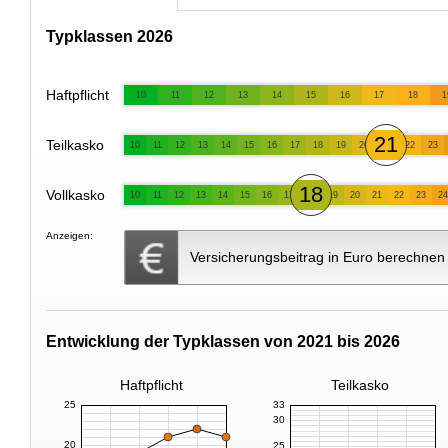
Typklassen 2026
Haftpflicht
10
11
12
13
14
15
16
17
18
1
21
Teilkasko
10
11
12
13
14
15
16
17
18
19
20
22
23
18
Vollkasko
10
11
12
13
14
15
16
17
19
20
21
22
23
24
Anzeigen:
Versicherungsbeitrag in Euro berechnen
Entwicklung der Typklassen von 2021 bis 2026
Haftpflicht
Teilkasko
25
33
30
20
25