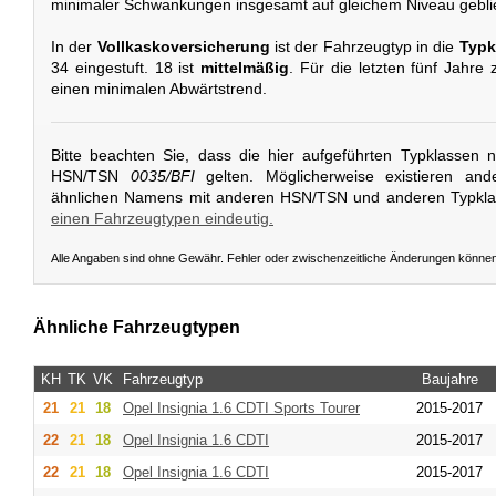
minimaler Schwankungen insgesamt auf gleichem Niveau gebli
In der
Vollkaskoversicherung
ist der Fahrzeugtyp in die
Typk
34 eingestuft. 18 ist
mittelmäßig
. Für die letzten fünf Jahre
einen minimalen Abwärtstrend.
Bitte beachten Sie, dass die hier aufgeführten Typklassen 
HSN/TSN
0035/BFI
gelten. Möglicherweise existieren and
ähnlichen Namens mit anderen HSN/TSN und anderen Typkl
einen Fahrzeugtypen eindeutig.
Alle Angaben sind ohne Gewähr. Fehler oder zwischenzeitliche Änderungen könne
Ähnliche Fahrzeugtypen
KH
TK
VK
Fahrzeugtyp
Baujahre
21
21
18
Opel
Insignia 1.6 CDTI Sports Tourer
2015-2017
22
21
18
Opel
Insignia 1.6 CDTI
2015-2017
22
21
18
Opel
Insignia 1.6 CDTI
2015-2017