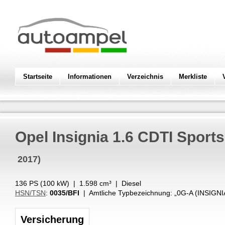
Startseite
Informationen
Verzeichnis
Merkliste
Opel
Insignia 1.6 CDTI Sports
2017)
136 PS (
100
kW
) |
1.598
cm³
|
Diesel
HSN/TSN
:
0035/BFI
| Amtliche Typbezeichnung: „
0G-A (INSIGN
Versicherung