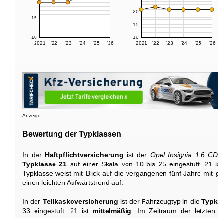
20
15
15
10
10
2021
'22
'23
'24
'25
'26
2021
'22
'23
'24
'25
'26
Anzeige
Bewertung der Typklassen
In der
Haftpflichtversicherung
ist der
Opel Insignia 1.6 CD
Typklasse 21
auf einer Skala von 10 bis 25 eingestuft. 21 
Typklasse weist mit Blick auf die vergangenen fünf Jahre m
einen leichten Aufwärtstrend auf.
In der
Teilkaskoversicherung
ist der Fahrzeugtyp in die
Typk
33 eingestuft. 21 ist
mittelmäßig
. Im Zeitraum der letzten 