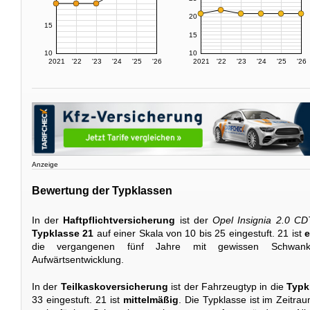
20
15
15
10
10
2021
'22
'23
'24
'25
'26
2021
'22
'23
'24
'25
'26
Anzeige
Bewertung der Typklassen
In der
Haftpflichtversicherung
ist der
Opel Insignia 2.0 CD
Typklasse 21
auf einer Skala von 10 bis 25 eingestuft. 21 ist
e
die vergangenen fünf Jahre mit gewissen Schwanku
Aufwärtsentwicklung.
In der
Teilkaskoversicherung
ist der Fahrzeugtyp in die
Typk
33 eingestuft. 21 ist
mittelmäßig
. Die Typklasse ist im Zeitra