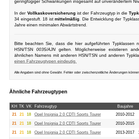
geringfügiger Schwankungen insgesamt auf unverändertem Niv
In der
Vollkaskoversicherung
ist der Fahrzeugtyp in die
Typk
34 eingestuft. 18 ist
mittelmäßig
. Die Entwicklung der Typklasse
Jahre einen minimalen Abwärtstrend.
Bitte beachten Sie, dass die hier aufgeführten Typklassen 
HSN/TSN
0035/AJN
gelten. Möglicherweise existieren an
ähnlichen Namens mit anderen HSN/TSN und anderen Typkl
einen Fahrzeugtypen eindeutig.
Alle Angaben sind ohne Gewähr. Fehler oder zwischenzeitliche Änderungen könne
Ähnliche Fahrzeugtypen
KH
TK
VK
Fahrzeugtyp
Baujahre
21
21
18
Opel
Insignia 2.0 CDTI Sports Tourer
2010-2012
21
21
18
Opel
Insignia 2.0 CDTI Sports Tourer
2010-2015
21
21
18
Opel
Insignia 2.0 CDTI Sports Tourer
2013-2017