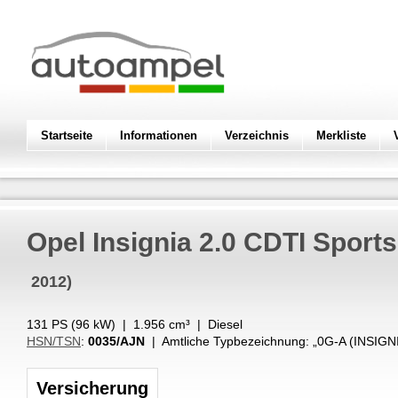
Startseite
Informationen
Verzeichnis
Merkliste
Opel
Insignia 2.0 CDTI Sports
2012)
131 PS (
96
kW
) |
1.956
cm³
|
Diesel
HSN/TSN
:
0035/AJN
| Amtliche Typbezeichnung: „
0G-A (INSIG
Versicherung