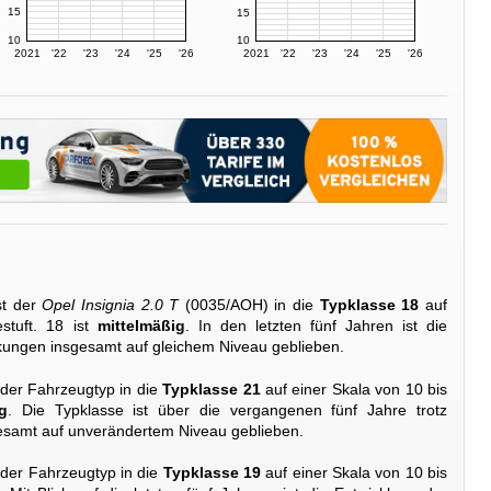
15
15
10
10
2021
'22
'23
'24
'25
'26
2021
'22
'23
'24
'25
'26
st der
Opel Insignia 2.0 T
(0035/AOH) in die
Typklasse 18
auf
stuft. 18 ist
mittelmäßig
. In den letzten fünf Jahren ist die
kungen insgesamt auf gleichem Niveau geblieben.
 der Fahrzeugtyp in die
Typklasse 21
auf einer Skala von 10 bis
g
. Die Typklasse ist über die vergangenen fünf Jahre trotz
esamt auf unverändertem Niveau geblieben.
 der Fahrzeugtyp in die
Typklasse 19
auf einer Skala von 10 bis