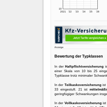
10
2021
'22
'23
'24
'25
'26
Anzeige
Bewertung der Typklassen
In der
Haftpflichtversicherung
i
einer Skala von 10 bis 25 einge
Typklasse trotz minimaler Schwan
In der
Teilkaskoversicherung
ist
33 eingestuft. 21 ist
mittelmäßi
geringfügiger Schwankungen insg
In der
Vollkaskoversicherung
ist