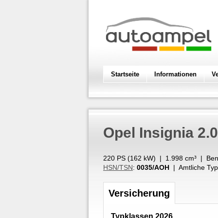
Startseite
Informationen
V
Opel
Insignia 2.0
220 PS (
162
kW
) |
1.998
cm³
|
Ben
HSN/TSN
:
0035/AOH
| Amtliche Typ
Versicherung
Typklassen 2026