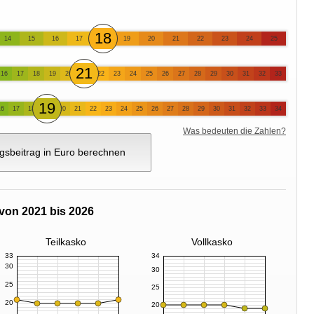
18
14
15
16
17
19
20
21
22
23
24
25
21
16
17
18
19
20
22
23
24
25
26
27
28
29
30
31
32
33
19
16
17
18
20
21
22
23
24
25
26
27
28
29
30
31
32
33
34
Was bedeuten die Zahlen?
gsbeitrag in Euro berechnen
von 2021 bis 2026
Teilkasko
Vollkasko
33
34
30
30
25
25
20
20