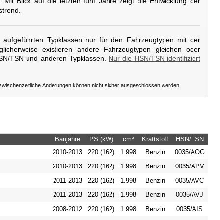
. Mit Blick auf die letzten fünf Jahre zeigt die Entwicklung der
strend.
er aufgeführten Typklassen nur für den Fahrzeugtypen mit der
licherweise existieren andere Fahrzeugtypen gleichen oder
HSN/TSN und anderen Typklassen.
Nur die HSN/TSN identifiziert
 zwischenzeitliche Änderungen können nicht sicher ausgeschlossen werden.
Baujahre
PS (kW)
cm³
Kraftstoff
HSN/TSN
2010-2013
220 (162)
1.998
Benzin
0035/AOG
2010-2013
220 (162)
1.998
Benzin
0035/APV
2011-2013
220 (162)
1.998
Benzin
0035/AVC
2011-2013
220 (162)
1.998
Benzin
0035/AVJ
2008-2012
220 (162)
1.998
Benzin
0035/AIS