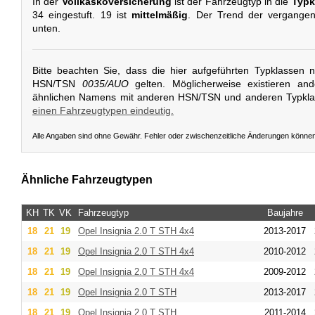
In der
Vollkaskoversicherung
ist der Fahrzeugtyp in die
Typk
34 eingestuft. 19 ist
mittelmäßig
. Der Trend der vergangen
unten.
Bitte beachten Sie, dass die hier aufgeführten Typklassen 
HSN/TSN
0035/AUO
gelten. Möglicherweise existieren an
ähnlichen Namens mit anderen HSN/TSN und anderen Typkl
einen Fahrzeugtypen eindeutig.
Alle Angaben sind ohne Gewähr. Fehler oder zwischenzeitliche Änderungen könne
Ähnliche Fahrzeugtypen
KH
TK
VK
Fahrzeugtyp
Baujahre
18
21
19
Opel
Insignia 2.0 T STH 4x4
2013-2017
18
21
19
Opel
Insignia 2.0 T STH 4x4
2010-2012
18
21
19
Opel
Insignia 2.0 T STH 4x4
2009-2012
18
21
19
Opel
Insignia 2.0 T STH
2013-2017
18
21
19
Opel
Insignia 2.0 T STH
2011-2014