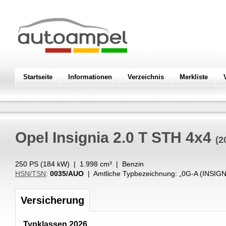
Startseite
Informationen
Verzeichnis
Merkliste
Opel
Insignia 2.0 T STH 4x4
(2
250 PS (
184
kW
) |
1.998
cm³
|
Benzin
HSN/TSN
:
0035/AUO
| Amtliche Typbezeichnung: „
0G-A (INSIGN
Versicherung
Typklassen 2026