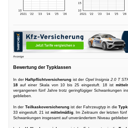
15
10
10
2021
'22
'23
'24
'25
'26
2021
'22
'23
'24
'25
'26
Anzeige
Bewertung der Typklassen
In der
Haftpflichtversicherung
ist der
Opel Insignia 2.0 T ST
18
auf einer Skala von 10 bis 25 eingestuft. 18 ist
mitte
vergangenen fünf Jahre trotz geringfügiger Schwankungen i
geblieben.
In der
Teilkaskoversicherung
ist der Fahrzeugtyp in die
Typk
33 eingestuft. 21 ist
mittelmäßig
. Im Zeitraum der letzten fünf 
Schwankungen insgesamt auf unverändertem Niveau geblieben