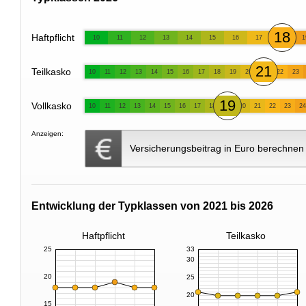
18
Haftpflicht
10
11
12
13
14
15
16
17
1
21
Teilkasko
10
11
12
13
14
15
16
17
18
19
20
22
23
19
Vollkasko
10
11
12
13
14
15
16
17
18
20
21
22
23
24
Anzeigen:
Versicherungsbeitrag in Euro berechnen
Entwicklung der Typklassen von 2021 bis 2026
Haftpflicht
Teilkasko
25
33
30
20
25
20
15