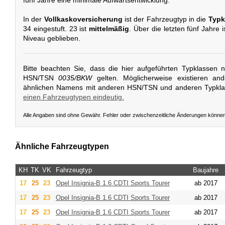
In der
Vollkaskoversicherung
ist der Fahrzeugtyp in die
Typk
34 eingestuft. 23 ist
mittelmäßig
. Über die letzten fünf Jahre
Niveau geblieben.
Bitte beachten Sie, dass die hier aufgeführten Typklassen 
HSN/TSN
0035/BKW
gelten. Möglicherweise existieren an
ähnlichen Namens mit anderen HSN/TSN und anderen Typkl
einen Fahrzeugtypen eindeutig.
Alle Angaben sind ohne Gewähr. Fehler oder zwischenzeitliche Änderungen könne
Ähnliche Fahrzeugtypen
KH
TK
VK
Fahrzeugtyp
Baujahre
17
25
23
Opel
Insignia-B 1.6 CDTI Sports Tourer
ab 2017
17
25
23
Opel
Insignia-B 1.6 CDTI Sports Tourer
ab 2017
17
25
23
Opel
Insignia-B 1.6 CDTI Sports Tourer
ab 2017