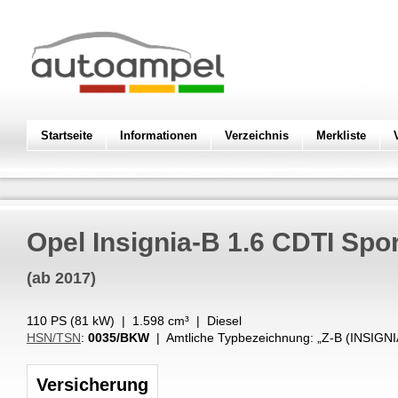
Startseite
Informationen
Verzeichnis
Merkliste
Opel
Insignia-B 1.6 CDTI Spo
(ab 2017)
110 PS (
81
kW
) |
1.598
cm³
|
Diesel
HSN/TSN
:
0035/BKW
| Amtliche Typbezeichnung: „
Z-B (INSIGN
Versicherung