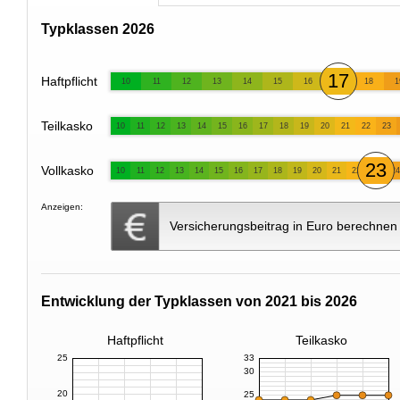
Typklassen 2026
17
Haftpflicht
10
11
12
13
14
15
16
18
1
Teilkasko
10
11
12
13
14
15
16
17
18
19
20
21
22
23
23
Vollkasko
10
11
12
13
14
15
16
17
18
19
20
21
22
24
Anzeigen:
Versicherungsbeitrag in Euro berechnen
Entwicklung der Typklassen von 2021 bis 2026
Haftpflicht
Teilkasko
25
33
30
20
25