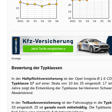
20
15
15
10
10
2021
'22
'23
'24
'25
'26
2021
'22
'23
'24
'25
'26
Anzeige
Bewertung der Typklassen
In der
Haftpflichtversicherung
ist der
Opel Insignia-B 1.6 CD
Typklasse 17
auf einer Skala von 10 bis 25 eingestuft. 17 is
Jahre zeigt die Entwicklung der Typklasse bei kleineren Schw
Abwärtstrend.
In der
Teilkaskoversicherung
ist der Fahrzeugtyp in die
Typk
33 eingestuft. 25 ist
gerade noch mittelmäßig
. Die Typklasse
fünf Jahre eine minimale Aufwärtsentwicklung.