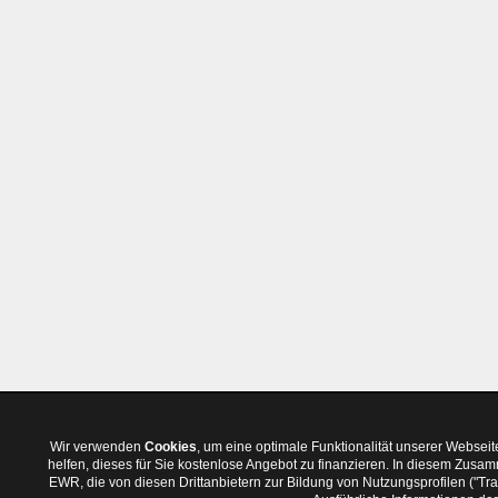
Wir verwenden
Cookies
, um eine optimale Funktionalität unserer Websei
helfen, dieses für Sie kostenlose Angebot zu finanzieren. In diesem Zus
EWR, die von diesen Drittanbietern zur Bildung von Nutzungsprofilen ("T