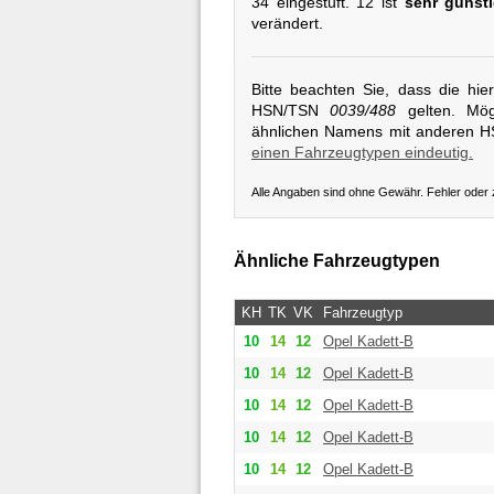
34 eingestuft. 12 ist
sehr günst
verändert.
Bitte beachten Sie, dass die hi
HSN/TSN
0039/488
gelten. Mögl
ähnlichen Namens mit anderen 
einen Fahrzeugtypen eindeutig.
Alle Angaben sind ohne Gewähr. Fehler oder
Ähnliche Fahrzeugtypen
KH
TK
VK
Fahrzeugtyp
10
14
12
Opel
Kadett-B
10
14
12
Opel
Kadett-B
10
14
12
Opel
Kadett-B
10
14
12
Opel
Kadett-B
10
14
12
Opel
Kadett-B