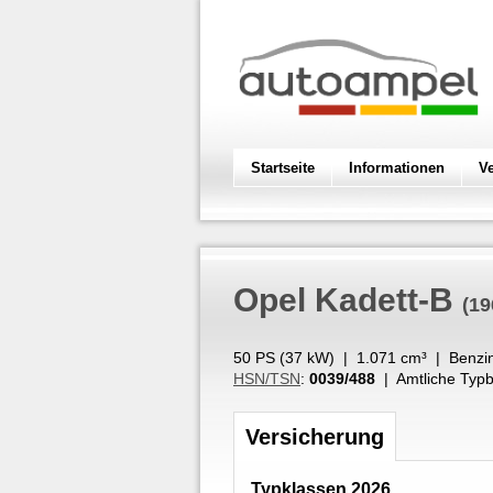
Startseite
Informationen
V
Opel
Kadett-B
(19
50 PS (
37
kW
) |
1.071
cm³
|
Benzi
HSN/TSN
:
0039/488
| Amtliche Typb
Versicherung
Typklassen 2026