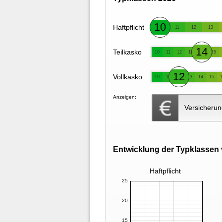
10
Haftpflicht
11
12
13
14
Teilkasko
10
11
12
13
15
12
Vollkasko
10
11
13
14
15
Anzeigen:
Versicherun
Entwicklung der Typklassen 
Haftpflicht
25
20
15