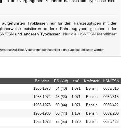
ig
. In den vergangenen 5 Jahren hat sich die Typklasse nicht
er aufgeführten Typklassen nur für den Fahrzeugtypen mit der
icherweise existieren andere Fahrzeugtypen gleichen oder
HSN/TSN und anderen Typklassen.
Nur die HSN/TSN identifiziert
 zwischenzeitliche Änderungen können nicht sicher ausgeschlossen werden.
Baujahre
PS (kW)
cm³
Kraftstoff
HSN/TSN
1965-1973
54 (40)
1.071
Benzin
0039/316
1965-1972
45 (33)
1.071
Benzin
0039/315
1965-1973
60 (44)
1.071
Benzin
0039/422
1965-1983
60 (44)
1.187
Benzin
0039/203
1965-1973
75 (55)
1.679
Benzin
0039/423