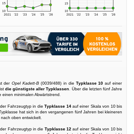
15
15
10
10
2021
'22
'23
'24
'25
'26
2021
'22
'23
'24
'25
'26
st der
Opel Kadett-B
(0039/488) in die
Typklasse 10
auf einer
ist
die günstigste aller Typklassen
. Über die letzten fünf Jahre
se einen minimalen Abwärtstrend.
 der Fahrzeugtyp in die
Typklasse 14
auf einer Skala von 10 bis
 Typklasse hat sich in den vergangenen fünf Jahren bei kleineren
nach oben entwickelt.
 der Fahrzeugtyp in die
Typklasse 12
auf einer Skala von 10 bis