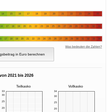
14
15
16
17
18
19
20
21
22
23
24
25
16
17
18
19
20
21
22
23
24
25
26
27
28
29
30
31
32
33
16
17
18
19
20
21
22
23
24
25
26
27
28
29
30
31
32
33
34
Was bedeuten die Zahlen?
gsbeitrag in Euro berechnen
von 2021 bis 2026
Teilkasko
Vollkasko
33
34
30
30
25
25
20
20