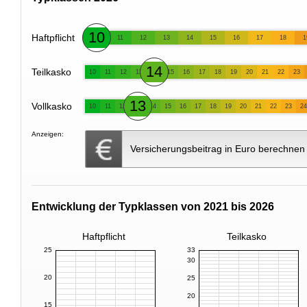
10
Haftpflicht
11
12
13
14
15
16
17
18
1
14
Teilkasko
10
11
12
13
15
16
17
18
19
20
21
22
23
13
Vollkasko
10
11
12
14
15
16
17
18
19
20
21
22
23
24
Anzeigen:
Versicherungsbeitrag in Euro berechnen
Entwicklung der Typklassen von 2021 bis 2026
Haftpflicht
Teilkasko
25
33
30
20
25
20
15