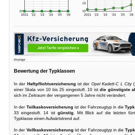
15
10
10
2021
'22
'23
'24
'25
'26
2021
'22
'23
'24
'25
'26
Anzeige
Bewertung der Typklassen
In der
Haftpflichtversicherung
ist der
Opel Kadett-C L City
(
einer Skala von 10 bis 25 eingestuft. 10 ist
die günstigste a
sich im Zeitraum der vergangenen 5 Jahre nicht verändert.
In der
Teilkaskoversicherung
ist der Fahrzeugtyp in die
Typk
33 eingestuft. 14 ist
günstig
. Mit Blick auf die letzten fü
Typklasse einen Aufwärtstrend auf.
In der
Vollkaskoversicherung
ist der Fahrzeugtyp in die
Typk