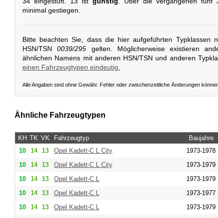
34 eingestuft. 13 ist
günstig
. Über die vergangenen fünf J
minimal gestiegen.
Bitte beachten Sie, dass die hier aufgeführten Typklassen 
HSN/TSN
0039/295
gelten. Möglicherweise existieren and
ähnlichen Namens mit anderen HSN/TSN und anderen Typkl
einen Fahrzeugtypen eindeutig.
Alle Angaben sind ohne Gewähr. Fehler oder zwischenzeitliche Änderungen könne
Ähnliche Fahrzeugtypen
KH
TK
VK
Fahrzeugtyp
Baujahre
10
14
13
Opel
Kadett-C L City
1973-1978
10
14
13
Opel
Kadett-C L City
1973-1979
10
14
13
Opel
Kadett-C L
1973-1979
10
14
13
Opel
Kadett-C L
1973-1977
10
14
13
Opel
Kadett-C L
1973-1979