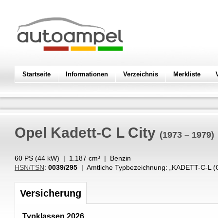
Startseite
Informationen
Verzeichnis
Merkliste
Opel
Kadett-C L City
(1973 – 1979)
60 PS (
44
kW
) |
1.187
cm³
|
Benzin
HSN/TSN
:
0039/295
| Amtliche Typbezeichnung: „
KADETT-C-L (
Versicherung
Typklassen 2026