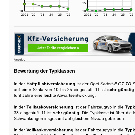
15
10
10
2021
'22
'23
'24
'25
'26
2021
'22
'23
'24
'25
'26
Anzeige
Bewertung der Typklassen
In der
Haftpflichtversicherung
ist der
Opel Kadett-E GT TD 
auf einer Skala von 10 bis 25 eingestuft. 11 ist
sehr günstig
fünf Jahre eine leichte Abwärtsentwicklung.
In der
Teilkaskoversicherung
ist der Fahrzeugtyp in die
Typk
33 eingestuft. 11 ist
sehr günstig
. Die Typklasse ist über die l
Schwankungen insgesamt auf gleichem Niveau geblieben.
In der
Vollkaskoversicherung
ist der Fahrzeugtyp in die
Typk