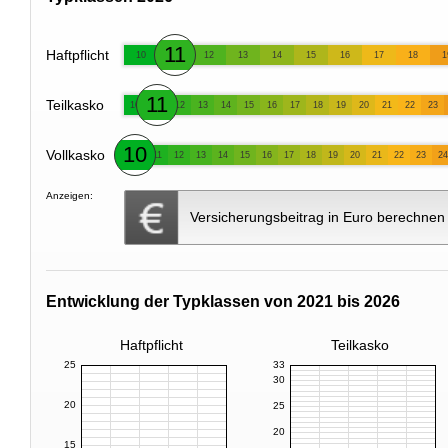
11
Haftpflicht
10
12
13
14
15
16
17
18
1
11
Teilkasko
10
12
13
14
15
16
17
18
19
20
21
22
23
10
Vollkasko
11
12
13
14
15
16
17
18
19
20
21
22
23
24
Anzeigen:
Versicherungsbeitrag in Euro berechnen
Entwicklung der Typklassen von 2021 bis 2026
Haftpflicht
Teilkasko
25
33
30
20
25
20
15