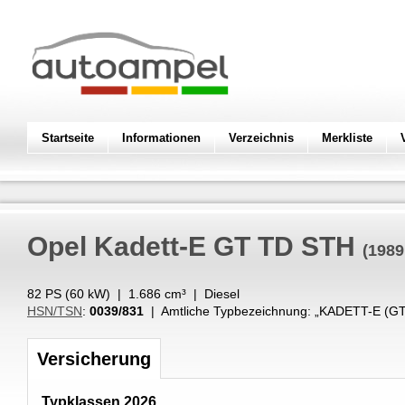
Startseite
Informationen
Verzeichnis
Merkliste
Opel
Kadett-E GT TD STH
(1989
82 PS (
60
kW
) |
1.686
cm³
|
Diesel
HSN/TSN
:
0039/831
| Amtliche Typbezeichnung: „
KADETT-E (G
Versicherung
Typklassen 2026