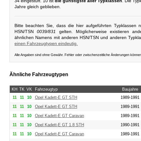
34 eingestuft. 10 ist
die günstigste aller Typklassen
. Die Typ
Jahre gleich geblieben.
Bitte beachten Sie, dass die hier aufgeführten Typklassen 
HSN/TSN
0039/831
gelten. Möglicherweise existieren and
ähnlichen Namens mit anderen HSN/TSN und anderen Typkl
einen Fahrzeugtypen eindeutig.
Alle Angaben sind ohne Gewähr. Fehler oder zwischenzeitliche Änderungen könne
Ähnliche Fahrzeugtypen
KH
TK
VK
Fahrzeugtyp
Baujahre
11
11
10
Opel
Kadett-E GT STH
1989-1991
11
11
10
Opel
Kadett-E GT STH
1989-1991
11
11
10
Opel
Kadett-E GT Caravan
1989-1991
11
11
10
Opel
Kadett-E GT 1.8 STH
1990-1991
11
11
10
Opel
Kadett-E GT Caravan
1989-1991