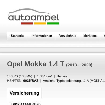
Startseite
Informationen
Verzeichnis
Merkliste
Opel
Mokka 1.4 T
(2013 – 2020)
140 PS (
103
kW
) |
1.364
cm³
|
Benzin
HSN/TSN
:
0035/BAZ
| Amtliche Typbezeichnung: „
J-A (MOKKA 1
Versicherung
Typklassen 2026