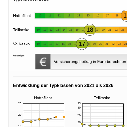
1
Haftpflicht
10
11
12
13
14
15
16
17
18
18
Teilkasko
10
11
12
13
14
15
16
17
19
20
21
22
23
17
Vollkasko
10
11
12
13
14
15
16
18
19
20
21
22
23
24
Anzeigen:
Versicherungsbeitrag in Euro berechnen
Entwicklung der Typklassen von 2021 bis 2026
Haftpflicht
Teilkasko
25
33
30
20
25
20
15