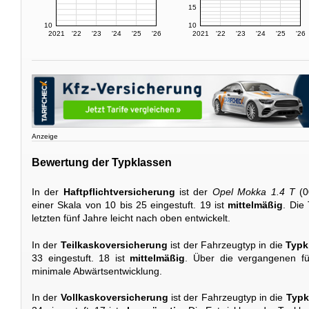
15
10
10
2021
'22
'23
'24
'25
'26
2021
'22
'23
'24
'25
'26
Anzeige
Bewertung der Typklassen
In der
Haftpflichtversicherung
ist der
Opel Mokka 1.4 T
(0
einer Skala von 10 bis 25 eingestuft. 19 ist
mittelmäßig
. Die
letzten fünf Jahre leicht nach oben entwickelt.
In der
Teilkaskoversicherung
ist der Fahrzeugtyp in die
Typk
33 eingestuft. 18 ist
mittelmäßig
. Über die vergangenen fü
minimale Abwärtsentwicklung.
In der
Vollkaskoversicherung
ist der Fahrzeugtyp in die
Typk