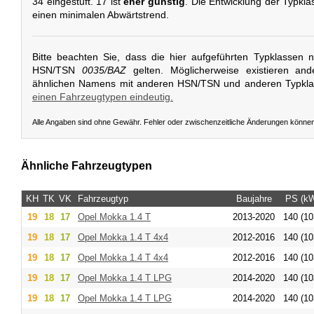
34 eingestuft. 17 ist
eher günstig
. Die Entwicklung der Typklas
einen minimalen Abwärtstrend.
Bitte beachten Sie, dass die hier aufgeführten Typklassen 
HSN/TSN
0035/BAZ
gelten. Möglicherweise existieren an
ähnlichen Namens mit anderen HSN/TSN und anderen Typkl
einen Fahrzeugtypen eindeutig.
Alle Angaben sind ohne Gewähr. Fehler oder zwischenzeitliche Änderungen könne
Ähnliche Fahrzeugtypen
KH
TK
VK
Fahrzeugtyp
Baujahre
PS (k
19
18
17
Opel
Mokka 1.4 T
2013-2020
140 (10
19
18
17
Opel
Mokka 1.4 T 4x4
2012-2016
140 (10
19
18
17
Opel
Mokka 1.4 T 4x4
2012-2016
140 (10
19
18
17
Opel
Mokka 1.4 T LPG
2014-2020
140 (10
19
18
17
Opel
Mokka 1.4 T LPG
2014-2020
140 (10