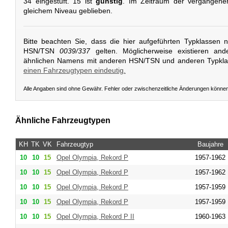
34 eingestuft. 15 ist
günstig
. Im Zeitraum der vergangenen
gleichem Niveau geblieben.
Bitte beachten Sie, dass die hier aufgeführten Typklassen 
HSN/TSN
0039/337
gelten. Möglicherweise existieren and
ähnlichen Namens mit anderen HSN/TSN und anderen Typkl
einen Fahrzeugtypen eindeutig.
Alle Angaben sind ohne Gewähr. Fehler oder zwischenzeitliche Änderungen könne
Ähnliche Fahrzeugtypen
KH
TK
VK
Fahrzeugtyp
Baujahre
10
10
15
Opel
Olympia, Rekord P
1957-1962
10
10
15
Opel
Olympia, Rekord P
1957-1962
10
10
15
Opel
Olympia, Rekord P
1957-1959
10
10
15
Opel
Olympia, Rekord P
1957-1959
10
10
15
Opel
Olympia, Rekord P II
1960-1963