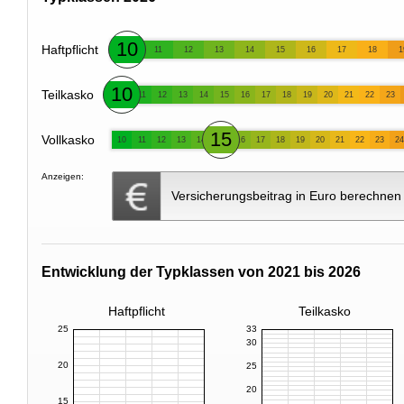
10
Haftpflicht
11
12
13
14
15
16
17
18
1
10
Teilkasko
11
12
13
14
15
16
17
18
19
20
21
22
23
15
Vollkasko
10
11
12
13
14
16
17
18
19
20
21
22
23
24
Anzeigen:
Versicherungsbeitrag in Euro berechnen
Entwicklung der Typklassen von 2021 bis 2026
Haftpflicht
Teilkasko
25
33
30
20
25
20
15