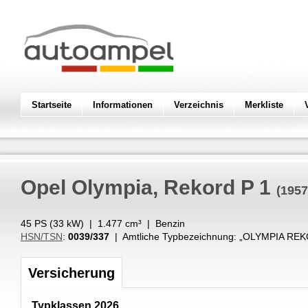
Startseite
Informationen
Verzeichnis
Merkliste
Opel
Olympia, Rekord P 1
(1957
45 PS (
33
kW
) |
1.477
cm³
|
Benzin
HSN/TSN
:
0039/337
| Amtliche Typbezeichnung: „
OLYMPIA REK
Versicherung
Typklassen 2026