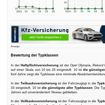
15
10
10
2021
'22
'23
'24
'25
'26
2021
'22
'23
'24
'25
'26
Anzeige
Bewertung der Typklassen
In der
Haftpflichtversicherung
ist der
Opel Olympia, Rekord 
auf einer Skala von 10 bis 25 eingestuft. 10 ist
die günstigst
fünf Jahre zeigt die Typklasse eine minimale Abwärtsentwicklun
In der
Teilkaskoversicherung
ist der Fahrzeugtyp in die
Typk
33 eingestuft. 10 ist
die günstigste aller Typklassen
. Die Ty
Jahren auf unverändertem Niveau geblieben.
In der
Vollkaskoversicherung
ist der Fahrzeugtyp in die
Typk