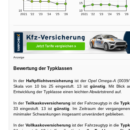
15
10
10
2021
'22
'23
'24
'25
'26
2021
'22
'23
'24
'25
'26
Anzeige
Bewertung der Typklassen
In der
Haftpflichtversicherung
ist der
Opel Omega-A
(0039/
Skala von 10 bis 25 eingestuft. 13 ist
günstig
. Mit Blick a
Entwicklung der Typklasse einen leichten Abwärtstrend auf.
In der
Teilkaskoversicherung
ist der Fahrzeugtyp in die
Typk
33 eingestuft. 13 ist
günstig
. Im Zeitraum der vergangenen 
minimaler Schwankungen insgesamt unverändert geblieben.
In der
Vollkaskoversicherung
ist der Fahrzeugtyp in die
Typk