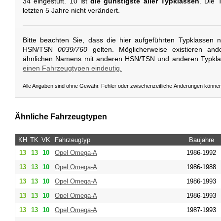
34 eingestuft. 10 ist
die günstigste aller Typklassen
. Die 
letzten 5 Jahre nicht verändert.
Bitte beachten Sie, dass die hier aufgeführten Typklassen 
HSN/TSN
0039/760
gelten. Möglicherweise existieren and
ähnlichen Namens mit anderen HSN/TSN und anderen Typkl
einen Fahrzeugtypen eindeutig.
Alle Angaben sind ohne Gewähr. Fehler oder zwischenzeitliche Änderungen könne
Ähnliche Fahrzeugtypen
KH
TK
VK
Fahrzeugtyp
Baujahre
13
13
10
Opel
Omega-A
1986-1992
13
13
10
Opel
Omega-A
1986-1988
13
13
10
Opel
Omega-A
1986-1993
13
13
10
Opel
Omega-A
1986-1993
13
13
10
Opel
Omega-A
1987-1993