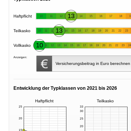
13
Haftpflicht
10
11
12
14
15
16
17
18
1
13
Teilkasko
10
11
12
14
15
16
17
18
19
20
21
22
23
10
Vollkasko
11
12
13
14
15
16
17
18
19
20
21
22
23
24
Anzeigen:
Versicherungsbeitrag in Euro berechnen
Entwicklung der Typklassen von 2021 bis 2026
Haftpflicht
Teilkasko
25
33
30
20
25
20
15