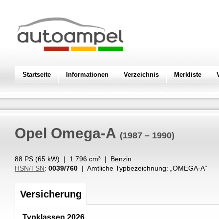
Startseite
Informationen
Verzeichnis
Merkliste
Opel
Omega-A
(1987 – 1990)
88 PS (
65
kW
) |
1.796
cm³
|
Benzin
HSN/TSN
:
0039/760
| Amtliche Typbezeichnung: „
OMEGA-A
“
Versicherung
Typklassen 2026