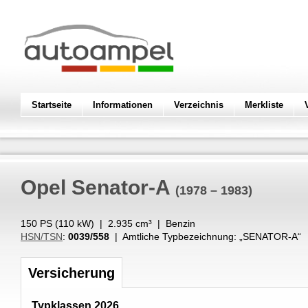
Startseite
Informationen
Verzeichnis
Merkliste
Opel
Senator-A
(1978 – 1983)
150 PS (
110
kW
) |
2.935
cm³
|
Benzin
HSN/TSN
:
0039/558
| Amtliche Typbezeichnung: „
SENATOR-A
“
Versicherung
Typklassen 2026