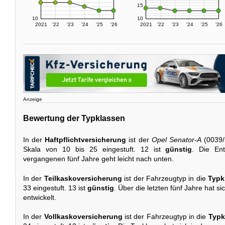
15
10
10
2021
'22
'23
'24
'25
'26
2021
'22
'23
'24
'25
'26
Anzeige
Bewertung der Typklassen
In der
Haftpflichtversicherung
ist der
Opel Senator-A
(0039/
Skala von 10 bis 25 eingestuft. 12 ist
günstig
. Die En
vergangenen fünf Jahre geht leicht nach unten.
In der
Teilkaskoversicherung
ist der Fahrzeugtyp in die
Typk
33 eingestuft. 13 ist
günstig
. Über die letzten fünf Jahre hat s
entwickelt.
In der
Vollkaskoversicherung
ist der Fahrzeugtyp in die
Typk