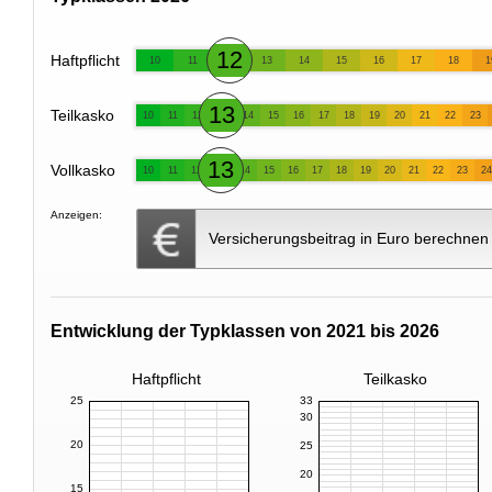
12
Haftpflicht
10
11
13
14
15
16
17
18
1
13
Teilkasko
10
11
12
14
15
16
17
18
19
20
21
22
23
13
Vollkasko
10
11
12
14
15
16
17
18
19
20
21
22
23
24
Anzeigen:
Versicherungsbeitrag in Euro berechnen
Entwicklung der Typklassen von 2021 bis 2026
Haftpflicht
Teilkasko
25
33
30
20
25
20
15