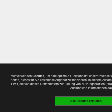
Wir verwenden
Cookies
, um eine optimale Funktionalität unserer Websei
helfen, dieses für Sie kostenlose Angebot zu finanzieren. In diesem Zus
EWR, die von diesen Drittanbietern zur Bildung von Nutzungsprofilen ("T
Ausführliche Informationen daz
Alle Cookies erlauben