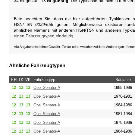
34 eingestuft. 13 ist
günstig
. Die Typklasse hat sich in den ve
Bitte beachten Sie, dass die hier aufgeführten Typklassen 
HSN/TSN
0039/558
gelten. Möglicherweise existieren and
ähnlichen Namens mit anderen HSN/TSN und anderen Typkl
einen Fahrzeugtypen eindeutig.
Alle Angaben sind ohne Gewähr. Fehler oder zwischenzeitliche Änderungen könne
Ähnliche Fahrzeugtypen
KH
TK
VK
Fahrzeugtyp
Baujahre
12
13
13
Opel
Senator-A
1985-1986
12
13
13
Opel
Senator-A
1978-1981
12
13
13
Opel
Senator-A
1984-1986
12
13
13
Opel
Senator-A
1981-1984
12
13
13
Opel
Senator-A
1978-1986
12
13
13
Opel
Senator-A
1984-1986