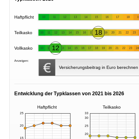
Haftpflicht
10
11
12
13
14
15
16
17
18
1
18
Teilkasko
10
11
12
13
14
15
16
17
19
20
21
22
23
12
Vollkasko
10
11
13
14
15
16
17
18
19
20
21
22
23
24
Anzeigen:
Versicherungsbeitrag in Euro berechnen
Entwicklung der Typklassen von 2021 bis 2026
Haftpflicht
Teilkasko
25
33
30
20
25
20
15