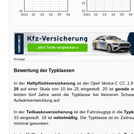
15
10
10
2021
'22
'23
'24
'25
'26
2021
'22
'23
'24
'25
'26
Anzeige
Bewertung der Typklassen
In der
Haftpflichtversicherung
ist der
Opel Vectra-C CC 1.9
20
auf einer Skala von 10 bis 25 eingestuft. 20 ist
gerade n
letzten fünf Jahre weist die Typklasse bei kleineren Sch
Aufwärtsentwicklung auf.
In der
Teilkaskoversicherung
ist der Fahrzeugtyp in die
Typk
33 eingestuft. 18 ist
mittelmäßig
. Die Typklasse ist im Zeitra
minimal gesunken.