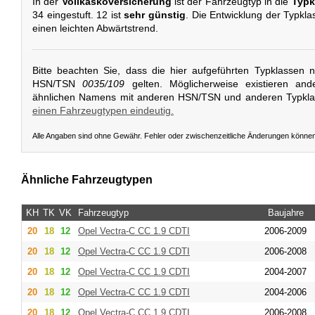
In der
Vollkaskoversicherung
ist der Fahrzeugtyp in die
Typk
34 eingestuft. 12 ist
sehr günstig
. Die Entwicklung der Typklas
einen leichten Abwärtstrend.
Bitte beachten Sie, dass die hier aufgeführten Typklassen 
HSN/TSN
0035/109
gelten. Möglicherweise existieren and
ähnlichen Namens mit anderen HSN/TSN und anderen Typkl
einen Fahrzeugtypen eindeutig.
Alle Angaben sind ohne Gewähr. Fehler oder zwischenzeitliche Änderungen könne
Ähnliche Fahrzeugtypen
KH
TK
VK
Fahrzeugtyp
Baujahre
20
18
12
Opel
Vectra-C CC 1.9 CDTI
2006-2009
20
18
12
Opel
Vectra-C CC 1.9 CDTI
2006-2008
20
18
12
Opel
Vectra-C CC 1.9 CDTI
2004-2007
20
18
12
Opel
Vectra-C CC 1.9 CDTI
2004-2006
20
18
12
Opel
Vectra-C CC 1.9 CDTI
2006-2008