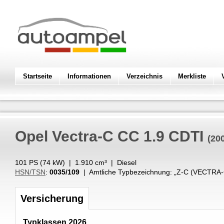
Startseite
Informationen
Verzeichnis
Merkliste
Opel
Vectra-C CC 1.9 CDTI
(20
101 PS (
74
kW
) |
1.910
cm³
|
Diesel
HSN/TSN
:
0035/109
| Amtliche Typbezeichnung: „
Z-C (VECTRA-
Versicherung
Typklassen 2026