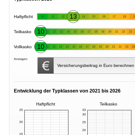
13
Haftpflicht
10
11
12
14
15
16
17
18
1
10
Teilkasko
11
12
13
14
15
16
17
18
19
20
21
22
23
10
Vollkasko
11
12
13
14
15
16
17
18
19
20
21
22
23
24
Anzeigen:
Versicherungsbeitrag in Euro berechnen
Entwicklung der Typklassen von 2021 bis 2026
Haftpflicht
Teilkasko
25
33
30
20
25
20
15