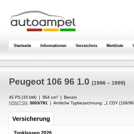
Startseite
Informationen
Verzeichnis
Merkliste
Peugeot
106 96 1.0
(1996 – 1999)
45 PS (
33
kW
) |
954
cm³
|
Benzin
HSN/TSN
:
3003/781
| Amtliche Typbezeichnung: „
1 CDY (106/96
Versicherung
Typklassen 2026