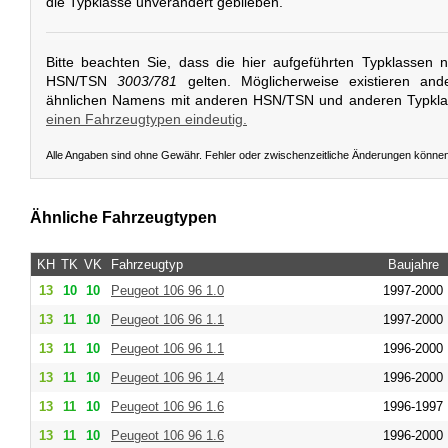
die Typklasse unverändert geblieben.
Bitte beachten Sie, dass die hier aufgeführten Typklassen 
HSN/TSN
3003/781
gelten. Möglicherweise existieren and
ähnlichen Namens mit anderen HSN/TSN und anderen Typkl
einen Fahrzeugtypen eindeutig.
Alle Angaben sind ohne Gewähr. Fehler oder zwischenzeitliche Änderungen könne
Ähnliche Fahrzeugtypen
KH
TK
VK
Fahrzeugtyp
Baujahre
13
10
10
Peugeot
106 96 1.0
1997-2000
13
11
10
Peugeot
106 96 1.1
1997-2000
13
11
10
Peugeot
106 96 1.1
1996-2000
13
11
10
Peugeot
106 96 1.4
1996-2000
13
11
10
Peugeot
106 96 1.6
1996-1997
13
11
10
Peugeot
106 96 1.6
1996-2000