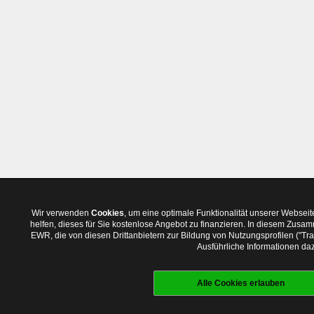
Wir verwenden
Cookies
, um eine optimale Funktionalität unserer Websei
helfen, dieses für Sie kostenlose Angebot zu finanzieren. In diesem Zus
EWR, die von diesen Drittanbietern zur Bildung von Nutzungsprofilen ("T
Ausführliche Informationen daz
Alle Cookies erlauben