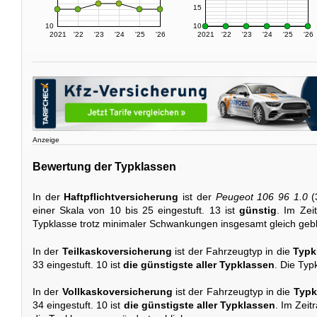
15
10
10
2021
'22
'23
'24
'25
'26
2021
'22
'23
'24
'25
'26
Anzeige
Bewertung der Typklassen
In der
Haftpflichtversicherung
ist der
Peugeot 106 96 1.0
(
einer Skala von 10 bis 25 eingestuft. 13 ist
günstig
. Im Zei
Typklasse trotz minimaler Schwankungen insgesamt gleich gebl
In der
Teilkaskoversicherung
ist der Fahrzeugtyp in die
Typk
33 eingestuft. 10 ist
die günstigste aller Typklassen
. Die Typk
In der
Vollkaskoversicherung
ist der Fahrzeugtyp in die
Typk
34 eingestuft. 10 ist
die günstigste aller Typklassen
. Im Zeit