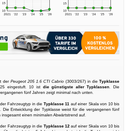
15
15
10
10
2021
'22
'23
'24
'25
'26
2021
'22
'23
'24
'25
'26
t der
Peugeot 205 1.6 CTI Cabrio
(3003/267) in die
Typklasse
25 eingestuft. 10 ist
die günstigste aller Typklassen
. Die
vergangenen fünf Jahren zeigt minimal nach unten.
 der Fahrzeugtyp in die
Typklasse 11
auf einer Skala von 10 bis
g
. Die Entwicklung der Typklasse weist für die vergangenen fünf
 insgesamt einen minimalen Abwärtstrend auf.
 der Fahrzeugtyp in die
Typklasse 12
auf einer Skala von 10 bis