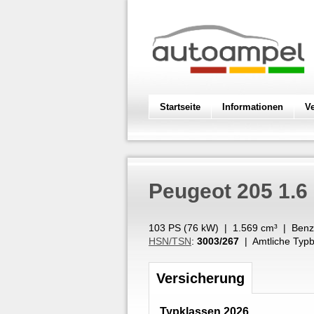
Startseite
Informationen
V
Peugeot
205 1.6
103 PS (
76
kW
) |
1.569
cm³
|
Benz
HSN/TSN
:
3003/267
| Amtliche Typb
Versicherung
Typklassen 2026