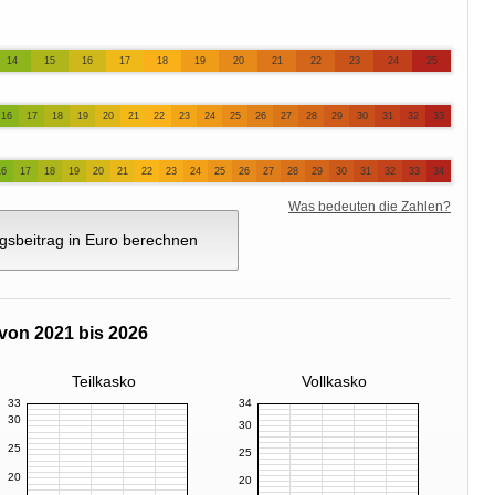
14
15
16
17
18
19
20
21
22
23
24
25
16
17
18
19
20
21
22
23
24
25
26
27
28
29
30
31
32
33
16
17
18
19
20
21
22
23
24
25
26
27
28
29
30
31
32
33
34
Was bedeuten die Zahlen?
gsbeitrag in Euro berechnen
von 2021 bis 2026
Teilkasko
Vollkasko
33
34
30
30
25
25
20
20