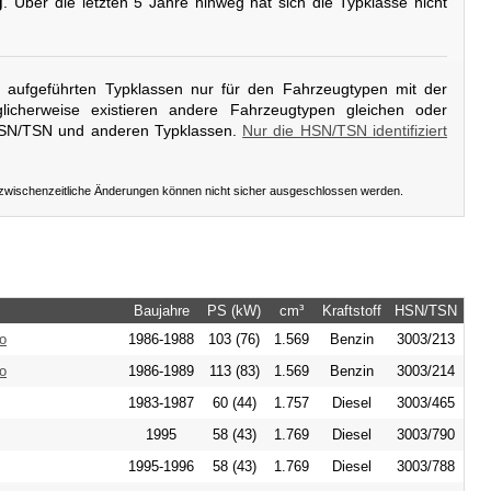
g
. Über die letzten 5 Jahre hinweg hat sich die Typklasse nicht
er aufgeführten Typklassen nur für den Fahrzeugtypen mit der
icherweise existieren andere Fahrzeugtypen gleichen oder
HSN/TSN und anderen Typklassen.
Nur die HSN/TSN identifiziert
 zwischenzeitliche Änderungen können nicht sicher ausgeschlossen werden.
Baujahre
PS (kW)
cm³
Kraftstoff
HSN/TSN
o
1986-1988
103 (76)
1.569
Benzin
3003/213
o
1986-1989
113 (83)
1.569
Benzin
3003/214
1983-1987
60 (44)
1.757
Diesel
3003/465
1995
58 (43)
1.769
Diesel
3003/790
1995-1996
58 (43)
1.769
Diesel
3003/788