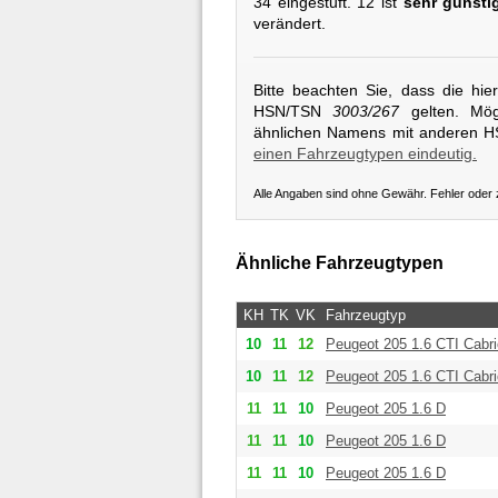
34 eingestuft. 12 ist
sehr günsti
verändert.
Bitte beachten Sie, dass die hi
HSN/TSN
3003/267
gelten. Mögl
ähnlichen Namens mit anderen 
einen Fahrzeugtypen eindeutig.
Alle Angaben sind ohne Gewähr. Fehler oder
Ähnliche Fahrzeugtypen
KH
TK
VK
Fahrzeugtyp
10
11
12
Peugeot
205 1.6 CTI Cabri
10
11
12
Peugeot
205 1.6 CTI Cabri
11
11
10
Peugeot
205 1.6 D
11
11
10
Peugeot
205 1.6 D
11
11
10
Peugeot
205 1.6 D