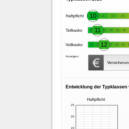
10
Haftpflicht
11
12
13
11
Teilkasko
10
12
13
14
15
12
Vollkasko
10
11
13
14
15
Anzeigen:
Versicherun
Entwicklung der Typklassen 
Haftpflicht
25
20
15