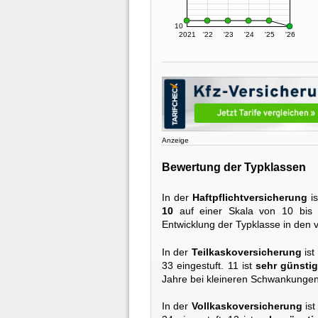
10
2021
'22
'23
'24
'25
'26
Anzeige
Bewertung der Typklassen
In der
Haftpflichtversicherung
is
10
auf einer Skala von 10 bis 
Entwicklung der Typklasse in den 
In der
Teilkaskoversicherung
ist
33 eingestuft. 11 ist
sehr günsti
Jahre bei kleineren Schwankungen
In der
Vollkaskoversicherung
ist