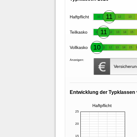
11
Haftpflicht
10
12
13
11
Teilkasko
10
12
13
14
15
10
Vollkasko
11
12
13
14
15
Anzeigen:
Versicherun
Entwicklung der Typklassen 
Haftpflicht
25
20
15