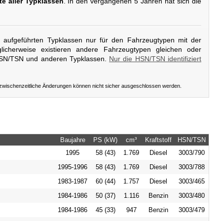
te aller Typklassen
. In den vergangenen 5 Jahren hat sich die
er aufgeführten Typklassen nur für den Fahrzeugtypen mit der
icherweise existieren andere Fahrzeugtypen gleichen oder
HSN/TSN und anderen Typklassen.
Nur die HSN/TSN identifiziert
 zwischenzeitliche Änderungen können nicht sicher ausgeschlossen werden.
Baujahre
PS (kW)
cm³
Kraftstoff
HSN/TSN
1995
58 (43)
1.769
Diesel
3003/790
1995-1996
58 (43)
1.769
Diesel
3003/788
1983-1987
60 (44)
1.757
Diesel
3003/465
1984-1986
50 (37)
1.116
Benzin
3003/480
1984-1986
45 (33)
947
Benzin
3003/479