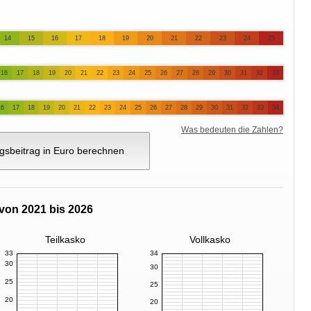
14
15
16
17
18
19
20
21
22
23
24
25
16
17
18
19
20
21
22
23
24
25
26
27
28
29
30
31
32
33
16
17
18
19
20
21
22
23
24
25
26
27
28
29
30
31
32
33
34
Was bedeuten die Zahlen?
gsbeitrag in Euro berechnen
von 2021 bis 2026
Teilkasko
Vollkasko
33
34
30
30
25
25
20
20