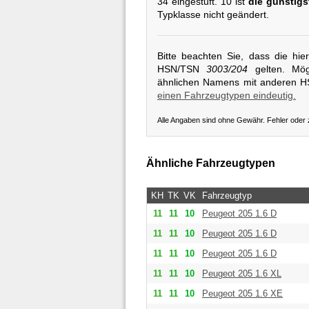
34 eingestuft. 10 ist
die günstigs
Typklasse nicht geändert.
Bitte beachten Sie, dass die hi
HSN/TSN
3003/204
gelten. Mögl
ähnlichen Namens mit anderen 
einen Fahrzeugtypen eindeutig.
Alle Angaben sind ohne Gewähr. Fehler oder
Ähnliche Fahrzeugtypen
KH
TK
VK
Fahrzeugtyp
11
11
10
Peugeot
205 1.6 D
11
11
10
Peugeot
205 1.6 D
11
11
10
Peugeot
205 1.6 D
11
11
10
Peugeot
205 1.6 XL
11
11
10
Peugeot
205 1.6 XE