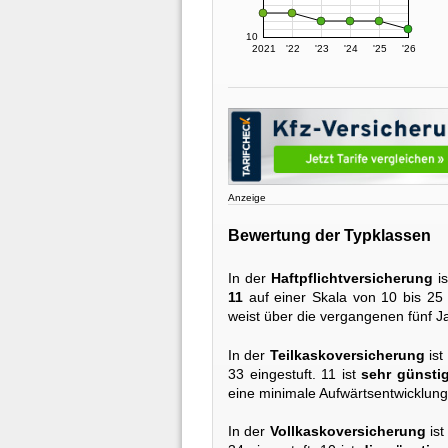
10
2021
'22
'23
'24
'25
'26
Anzeige
Bewertung der Typklassen
In der
Haftpflichtversicherung
is
11
auf einer Skala von 10 bis 25 
weist über die vergangenen fünf Ja
In der
Teilkaskoversicherung
ist
33 eingestuft. 11 ist
sehr günsti
eine minimale Aufwärtsentwicklung
In der
Vollkaskoversicherung
ist