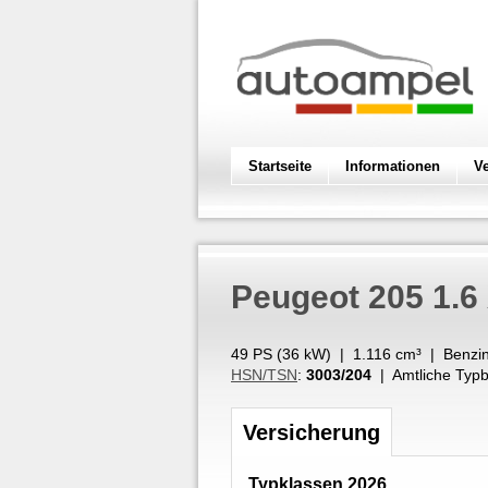
Startseite
Informationen
V
Peugeot
205 1.6
49 PS (
36
kW
) |
1.116
cm³
|
Benzi
HSN/TSN
:
3003/204
| Amtliche Typb
Versicherung
Typklassen 2026