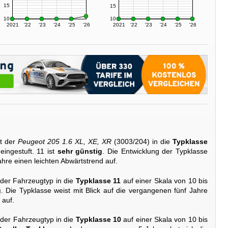
15
15
10
10
2021
'22
'23
'24
'25
'26
2021
'22
'23
'24
'25
'26
t der
Peugeot 205 1.6 XL, XE, XR
(3003/204) in die
Typklasse
eingestuft. 11 ist
sehr günstig
. Die Entwicklung der Typklasse
hre einen leichten Abwärtstrend auf.
 der Fahrzeugtyp in die
Typklasse 11
auf einer Skala von 10 bis
g
. Die Typklasse weist mit Blick auf die vergangenen fünf Jahre
 auf.
 der Fahrzeugtyp in die
Typklasse 10
auf einer Skala von 10 bis