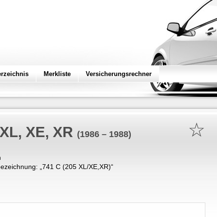
erzeichnis
Merkliste
Versicherungsrechner
☆
 XL, XE, XR
(1986 – 1988)
n
ezeichnung: „
741 C (205 XL/XE,XR)
“