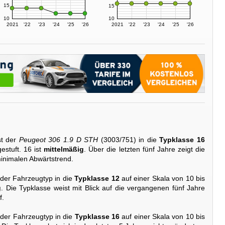
15
15
10
10
2021
'22
'23
'24
'25
'26
2021
'22
'23
'24
'25
'26
st der
Peugeot 306 1.9 D STH
(3003/751) in die
Typklasse 16
estuft. 16 ist
mittelmäßig
. Über die letzten fünf Jahre zeigt die
inimalen Abwärtstrend.
 der Fahrzeugtyp in die
Typklasse 12
auf einer Skala von 10 bis
g
. Die Typklasse weist mit Blick auf die vergangenen fünf Jahre
f.
 der Fahrzeugtyp in die
Typklasse 16
auf einer Skala von 10 bis