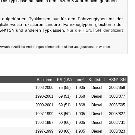
. Die Typklasse hat sich in den letzten 5 Jahren nicht geändert.
er aufgeführten Typklassen nur für den Fahrzeugtypen mit der
icherweise existieren andere Fahrzeugtypen gleichen oder
HSN/TSN und anderen Typklassen.
Nur die HSN/TSN identifiziert
 zwischenzeitliche Änderungen können nicht sicher ausgeschlossen werden.
Baujahre
PS (kW)
cm³
Kraftstoff
HSN/TSN
1998-2000
75 (55)
1.905
Diesel
3003/859
1998-2001
69 (51)
1.868
Diesel
3003/877
2000-2001
69 (51)
1.868
Diesel
3003/505
1997-1999
68 (50)
1.905
Diesel
3003/827
1993-1997
90 (66)
1.905
Diesel
3003/731
1997-1999
90 (66)
1.905
Diesel
3003/823