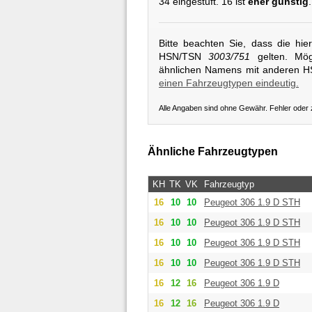
34 eingestuft. 16 ist
eher günstig
Bitte beachten Sie, dass die hi
HSN/TSN
3003/751
gelten. Mögl
ähnlichen Namens mit anderen 
einen Fahrzeugtypen eindeutig.
Alle Angaben sind ohne Gewähr. Fehler oder
Ähnliche Fahrzeugtypen
KH
TK
VK
Fahrzeugtyp
16
10
10
Peugeot
306 1.9 D STH
16
10
10
Peugeot
306 1.9 D STH
16
10
10
Peugeot
306 1.9 D STH
16
10
10
Peugeot
306 1.9 D STH
16
12
16
Peugeot
306 1.9 D
16
12
16
Peugeot
306 1.9 D