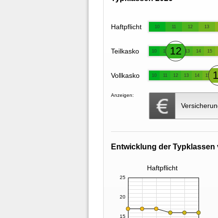
Haftpflicht
10
11
12
13
12
Teilkasko
10
11
13
14
15
Vollkasko
10
11
12
13
14
15
Anzeigen:
Versicherun
Entwicklung der Typklassen 
Haftpflicht
25
20
15