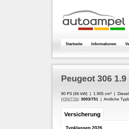
Startseite
Informationen
V
Peugeot
306 1.9
90 PS (
66
kW
) |
1.905
cm³
|
Diesel
HSN/TSN
:
3003/751
| Amtliche Typb
Versicherung
Typklassen 2026