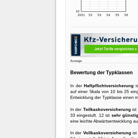
10
2021
'22
'23
'24
'25
'26
Anzeige
Bewertung der Typklassen
In der
Haftpflichtversicherung
i
auf einer Skala von 10 bis 25 eing
Entwicklung der Typklasse einen m
In der
Teilkaskoversicherung
ist
33 eingestuft. 12 ist
sehr günsti
eine leichte Abwärtsentwicklung au
In der
Vollkaskoversicherung
ist