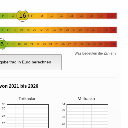
16
14
15
17
18
19
20
21
22
23
24
25
16
17
18
19
20
21
22
23
24
25
26
27
28
29
30
31
32
33
16
17
18
19
20
21
22
23
24
25
26
27
28
29
30
31
32
33
34
Was bedeuten die Zahlen?
gsbeitrag in Euro berechnen
von 2021 bis 2026
Teilkasko
Vollkasko
33
34
30
30
25
25
20
20