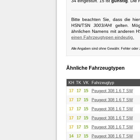
34 eingestuft. 15 ist
günstig
. Die 
Bitte beachten Sie, dass die hi
HSN/TSN
3003/AHI
gelten. Mögl
ähnlichen Namens mit anderen 
einen Fahrzeugtypen eindeutig.
Alle Angaben sind ohne Gewähr. Fehler oder
Ähnliche Fahrzeugtypen
KH
TK
VK
Fahrzeugtyp
17
17
15
Peugeot
308 1.6 T SW
17
17
15
Peugeot
308 1.6 T SW
17
17
15
Peugeot
308 1.6 T SW
17
17
15
Peugeot
308 1.6 T SW
17
17
15
Peugeot
308 1.6 T SW
14
17
15
Peugeot
308 1.6 T SW