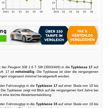
15
15
10
10
2021
'22
'23
'24
'25
'26
2021
'22
'23
'24
'25
'26
t der
Peugeot 308 1.6 T SW
(3003/AHI) in die
Typklasse 17
auf
ft. 17 ist
mittelmäßig
. Die Typklasse ist über die vergangenen
ungen insgesamt minimal herabgestuft worden.
 der Fahrzeugtyp in die
Typklasse 17
auf einer Skala von 10 bis
. Die Typklasse zeigt mit Blick auf die vergangenen fünf Jahre bei
 eine leichte Abwärtsentwicklung.
 der Fahrzeugtyp in die
Typklasse 15
auf einer Skala von 10 bis