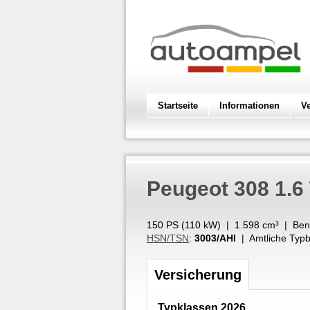
Startseite
Informationen
V
Peugeot
308 1.6
150 PS (
110
kW
) |
1.598
cm³
|
Ben
HSN/TSN
:
3003/AHI
| Amtliche Typb
Versicherung
Typklassen 2026