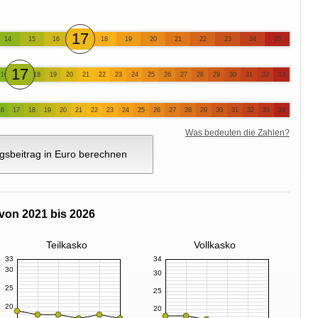
17
14
15
16
18
19
20
21
22
23
24
25
17
16
18
19
20
21
22
23
24
25
26
27
28
29
30
31
32
33
16
17
18
19
20
21
22
23
24
25
26
27
28
29
30
31
32
33
34
Was bedeuten die Zahlen?
gsbeitrag in Euro berechnen
von 2021 bis 2026
Teilkasko
Vollkasko
33
34
30
30
25
25
20
20