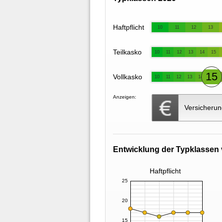
Haftpflicht
10
11
12
13
Teilkasko
10
11
12
13
14
15
15
Vollkasko
10
11
12
13
14
Anzeigen:
Versicherun
Entwicklung der Typklassen 
Haftpflicht
25
20
15