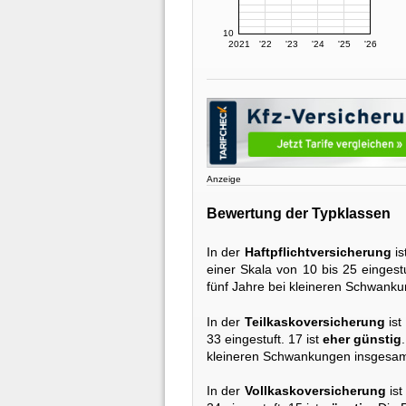
10
2021
'22
'23
'24
'25
'26
Anzeige
Bewertung der Typklassen
In der
Haftpflichtversicherung
is
einer Skala von 10 bis 25 eingestu
fünf Jahre bei kleineren Schwank
In der
Teilkaskoversicherung
ist
33 eingestuft. 17 ist
eher günstig
kleineren Schwankungen insgesamt
In der
Vollkaskoversicherung
ist