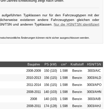
Fünf-Jahres-Entwicklung zeigt nach unten.
er aufgeführten Typklassen nur für den Fahrzeugtypen mit der
icherweise existieren andere Fahrzeugtypen gleichen oder
HSN/TSN und anderen Typklassen.
Nur die HSN/TSN identifiziert
 zwischenzeitliche Änderungen können nicht sicher ausgeschlossen werden.
Baujahre
PS (kW)
cm³
Kraftstoff
HSN/TSN
2008-2009
150 (110)
1.598
Benzin
3003/AIC
2010-2013
156 (115)
1.598
Benzin
3003/ALD
2011-2014
156 (115)
1.598
Benzin
3003/APO
2008-2011
140 (103)
1.598
Benzin
3003/AHN
2008
140 (103)
1.598
Benzin
3003/AIB
2008-2011
174 (128)
1.598
Benzin
3003/AHJ