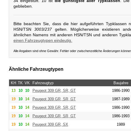
34 eingestuft. 10 ist
die günstigste aller Typklassen
. Die
geblieben.
Bitte beachten Sie, dass die hier aufgeführten Typklassen 
HSN/TSN
3003/237
gelten. Möglicherweise existieren and
ähnlichen Namens mit anderen HSN/TSN und anderen Typkl
einen Fahrzeugtypen eindeutig.
Alle Angaben sind ohne Gewähr. Fehler oder zwischenzeitliche Änderungen könne
Ähnliche Fahrzeugtypen
KH
TK
VK
Fahrzeugtyp
Baujahre
13
10
10
Peugeot
309 GR, SR, GT
1986-1990
19
10
14
Peugeot
309 GR, SR, GT
1987-1989
19
10
14
Peugeot
309 GR, SR, GT
1986-1990
19
10
14
Peugeot
309 GR, SR, GT
1986-1993
19
10
14
Peugeot
309 GR, SX
1989