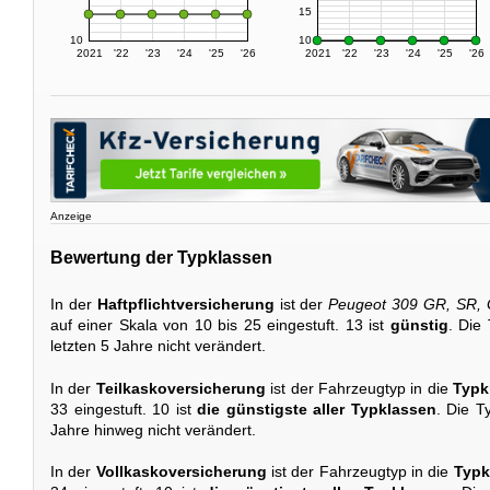
15
10
10
2021
'22
'23
'24
'25
'26
2021
'22
'23
'24
'25
'26
Anzeige
Bewertung der Typklassen
In der
Haftpflichtversicherung
ist der
Peugeot 309 GR, SR,
auf einer Skala von 10 bis 25 eingestuft. 13 ist
günstig
. Die
letzten 5 Jahre nicht verändert.
In der
Teilkaskoversicherung
ist der Fahrzeugtyp in die
Typk
33 eingestuft. 10 ist
die günstigste aller Typklassen
. Die T
Jahre hinweg nicht verändert.
In der
Vollkaskoversicherung
ist der Fahrzeugtyp in die
Typk