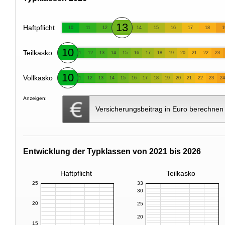
13
Haftpflicht
10
11
12
14
15
16
17
18
1
10
Teilkasko
11
12
13
14
15
16
17
18
19
20
21
22
23
10
Vollkasko
11
12
13
14
15
16
17
18
19
20
21
22
23
24
Anzeigen:
Versicherungsbeitrag in Euro berechnen
Entwicklung der Typklassen von 2021 bis 2026
Haftpflicht
Teilkasko
25
33
30
20
25
20
15