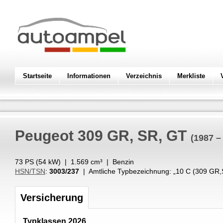
Startseite
Informationen
Verzeichnis
Merkliste
Peugeot
309 GR, SR, GT
(1987 –
73 PS (
54
kW
) |
1.569
cm³
|
Benzin
HSN/TSN
:
3003/237
| Amtliche Typbezeichnung: „
10 C (309 GR
Versicherung
Typklassen 2026