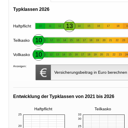
Typklassen 2026
13
Haftpflicht
10
11
12
14
15
16
17
18
1
10
Teilkasko
11
12
13
14
15
16
17
18
19
20
21
22
23
10
Vollkasko
11
12
13
14
15
16
17
18
19
20
21
22
23
24
Anzeigen:
Versicherungsbeitrag in Euro berechnen
Entwicklung der Typklassen von 2021 bis 2026
Haftpflicht
Teilkasko
25
33
30
20
25