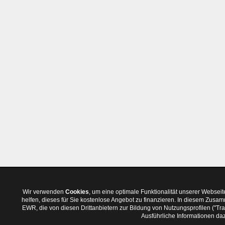
Wir verwenden
Cookies
, um eine optimale Funktionalität unserer Websei
helfen, dieses für Sie kostenlose Angebot zu finanzieren. In diesem Zus
EWR, die von diesen Drittanbietern zur Bildung von Nutzungsprofilen ("T
Ausführliche Informationen daz