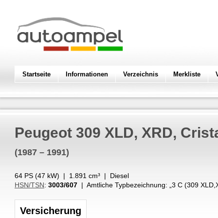
Startseite
Informationen
Verzeichnis
Merkliste
Peugeot
309 XLD, XRD, Crista
(1987 – 1991)
64 PS (
47
kW
) |
1.891
cm³
|
Diesel
HSN/TSN
:
3003/607
| Amtliche Typbezeichnung: „
3 C (309 XLD
Versicherung