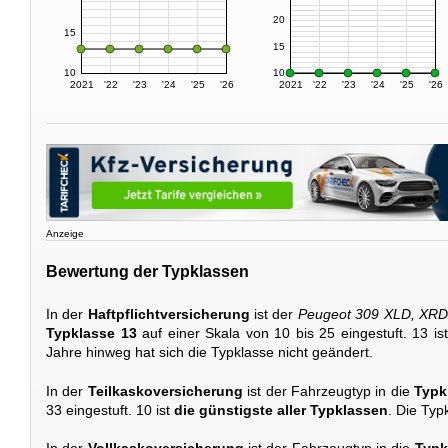
20
15
15
10
10
2021
'22
'23
'24
'25
'26
2021
'22
'23
'24
'25
'26
Anzeige
Bewertung der Typklassen
In der
Haftpflichtversicherung
ist der
Peugeot 309 XLD, XRD, 
Typklasse 13
auf einer Skala von 10 bis 25 eingestuft. 13 is
Jahre hinweg hat sich die Typklasse nicht geändert.
In der
Teilkaskoversicherung
ist der Fahrzeugtyp in die
Typk
33 eingestuft. 10 ist
die günstigste aller Typklassen
. Die Typk