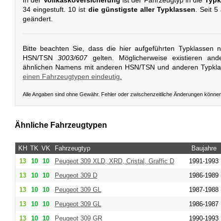
In der
Vollkaskoversicherung
ist der Fahrzeugtyp in die
Typk
34 eingestuft. 10 ist
die günstigste aller Typklassen
. Seit 5
geändert.
Bitte beachten Sie, dass die hier aufgeführten Typklassen 
HSN/TSN
3003/607
gelten. Möglicherweise existieren and
ähnlichen Namens mit anderen HSN/TSN und anderen Typkl
einen Fahrzeugtypen eindeutig.
Alle Angaben sind ohne Gewähr. Fehler oder zwischenzeitliche Änderungen könne
Ähnliche Fahrzeugtypen
KH
TK
VK
Fahrzeugtyp
Baujahre
13
10
10
Peugeot
309 XLD, XRD, Cristal, Graffic D
1991-1993
13
10
10
Peugeot
309 D
1986-1989
13
10
10
Peugeot
309 GL
1987-1988
13
10
10
Peugeot
309 GL
1986-1987
13
10
10
Peugeot
309 GR
1990-1993