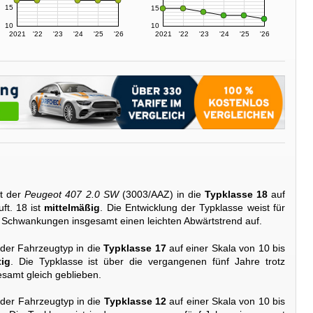
15
15
10
10
2021
'22
'23
'24
'25
'26
2021
'22
'23
'24
'25
'26
t der
Peugeot 407 2.0 SW
(3003/AAZ) in die
Typklasse 18
auf
ft. 18 ist
mittelmäßig
. Die Entwicklung der Typklasse weist für
en Schwankungen insgesamt einen leichten Abwärtstrend auf.
 der Fahrzeugtyp in die
Typklasse 17
auf einer Skala von 10 bis
ig
. Die Typklasse ist über die vergangenen fünf Jahre trotz
samt gleich geblieben.
 der Fahrzeugtyp in die
Typklasse 12
auf einer Skala von 10 bis