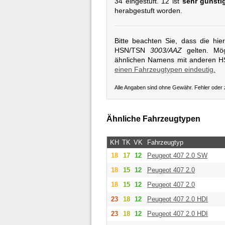
34 eingestuft. 12 ist
sehr günsti
herabgestuft worden.
Bitte beachten Sie, dass die hi
HSN/TSN
3003/AAZ
gelten. Mög
ähnlichen Namens mit anderen 
einen Fahrzeugtypen eindeutig.
Alle Angaben sind ohne Gewähr. Fehler oder
Ähnliche Fahrzeugtypen
KH
TK
VK
Fahrzeugtyp
18
17
12
Peugeot
407 2.0 SW
18
15
12
Peugeot
407 2.0
18
15
12
Peugeot
407 2.0
23
18
12
Peugeot
407 2.0 HDI
23
18
12
Peugeot
407 2.0 HDI