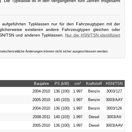
g
. Die Typklasse ist in den vergangenen fünf Jahren insgesamt
er aufgeführten Typklassen nur für den Fahrzeugtypen mit der
licherweise existieren andere Fahrzeugtypen gleichen oder
HSN/TSN und anderen Typklassen.
Nur die HSN/TSN identifiziert
 zwischenzeitliche Änderungen können nicht sicher ausgeschlossen werden.
Baujahre
PS (kW)
cm³
Kraftstoff
HSN/TSN
2004-2010
136 (100)
1.997
Benzin
3003/127
2005-2010
140 (103)
1.997
Benzin
3003/AAY
2004-2010
136 (100)
1.997
Benzin
3003/126
2008-2011
140 (103)
1.997
Diesel
3003/AII
2005-2010
136 (100)
1.997
Diesel
3003/AAV