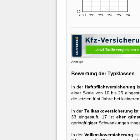
10
2021
'22
'23
'24
'25
'26
Anzeige
Bewertung der Typklassen
In der
Haftpflichtversicherung
is
einer Skala von 10 bis 25 eingestu
die letzten fünf Jahre bei kleiner
In der
Teilkaskoversicherung
ist
33 eingestuft. 17 ist
eher günst
geringfügiger Schwankungen insge
In der
Vollkaskoversicherung
ist