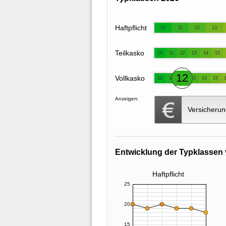
Haftpflicht
10
11
12
13
Teilkasko
10
11
12
13
14
15
12
Vollkasko
10
11
13
14
15
Anzeigen:
Versicherun
Entwicklung der Typklassen 
Haftpflicht
25
20
15