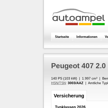
Startseite
Informationen
V
Peugeot
407 2.0
140 PS (
103
kW
) |
1.997
cm³
|
Ben
HSN/TSN
:
3003/AAZ
| Amtliche Typ
Versicherung
Typklassen 2026