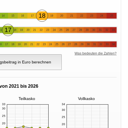
18
14
15
16
17
19
20
21
22
23
24
25
17
16
18
19
20
21
22
23
24
25
26
27
28
29
30
31
32
33
16
17
18
19
20
21
22
23
24
25
26
27
28
29
30
31
32
33
34
Was bedeuten die Zahlen?
gsbeitrag in Euro berechnen
von 2021 bis 2026
Teilkasko
Vollkasko
33
34
30
30
25
25
20
20