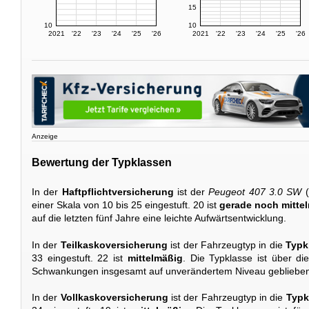
15
10
10
2021
'22
'23
'24
'25
'26
2021
'22
'23
'24
'25
'26
Anzeige
Bewertung der Typklassen
In der
Haftpflichtversicherung
ist der
Peugeot 407 3.0 SW
(
einer Skala von 10 bis 25 eingestuft. 20 ist
gerade noch mitte
auf die letzten fünf Jahre eine leichte Aufwärtsentwicklung.
In der
Teilkaskoversicherung
ist der Fahrzeugtyp in die
Typk
33 eingestuft. 22 ist
mittelmäßig
. Die Typklasse ist über die
Schwankungen insgesamt auf unverändertem Niveau geblieben
In der
Vollkaskoversicherung
ist der Fahrzeugtyp in die
Typk