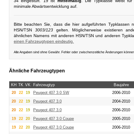
34 eingestuft. 19 ist
mittelmäßig
. Die Typklasse weist fü
minimale Abwärtsentwicklung auf.
Bitte beachten Sie, dass die hier aufgeführten Typklassen 
HSN/TSN
3003/123
gelten. Möglicherweise existieren and
ähnlichen Namens mit anderen HSN/TSN und anderen Typkl
einen Fahrzeugtypen eindeutig.
Alle Angaben sind ohne Gewähr. Fehler oder zwischenzeitliche Änderungen könne
Ähnliche Fahrzeugtypen
KH
TK
VK
Fahrzeugtyp
Baujahre
20
22
19
Peugeot
407 3.0 SW
2006-2010
20
22
19
Peugeot
407 3.0
2004-2010
20
22
19
Peugeot
407 3.0
2006-2010
19
22
20
Peugeot
407 3.0 Coupe
2005-2010
19
22
20
Peugeot
407 3.0 Coupe
2006-2010