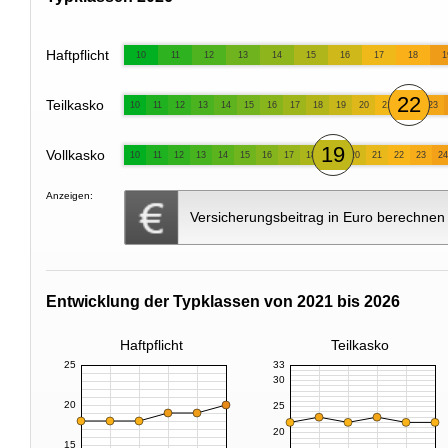
Haftpflicht
10
11
12
13
14
15
16
17
18
1
22
Teilkasko
10
11
12
13
14
15
16
17
18
19
20
21
23
19
Vollkasko
10
11
12
13
14
15
16
17
18
20
21
22
23
24
Anzeigen:
Versicherungsbeitrag in Euro berechnen
Entwicklung der Typklassen von 2021 bis 2026
Haftpflicht
Teilkasko
25
33
30
20
25
20
15