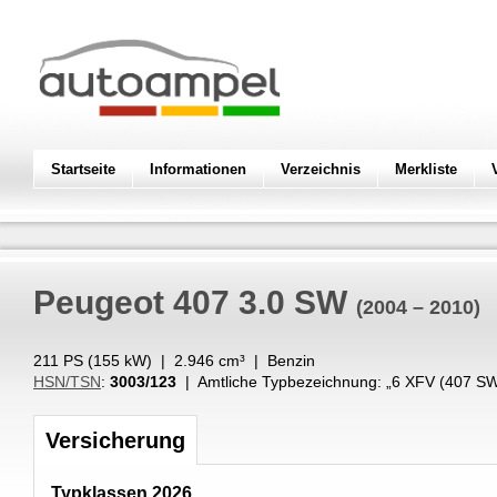
Startseite
Informationen
Verzeichnis
Merkliste
Peugeot
407 3.0 SW
(2004 – 2010)
211 PS (
155
kW
) |
2.946
cm³
|
Benzin
HSN/TSN
:
3003/123
| Amtliche Typbezeichnung: „
6 XFV (407 SW
Versicherung
Typklassen 2026