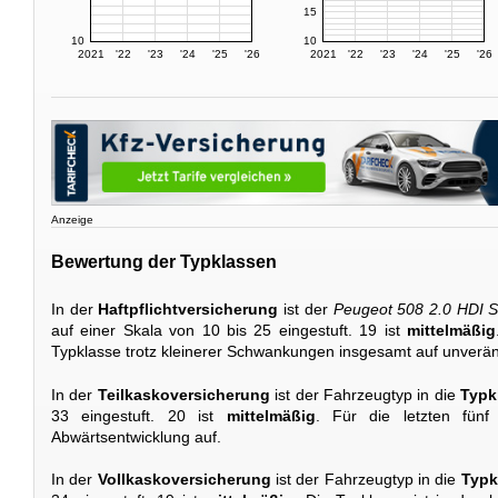
15
10
10
2021
'22
'23
'24
'25
'26
2021
'22
'23
'24
'25
'26
Anzeige
Bewertung der Typklassen
In der
Haftpflichtversicherung
ist der
Peugeot 508 2.0 HDI 
auf einer Skala von 10 bis 25 eingestuft. 19 ist
mittelmäßig
Typklasse trotz kleinerer Schwankungen insgesamt auf unverä
In der
Teilkaskoversicherung
ist der Fahrzeugtyp in die
Typk
33 eingestuft. 20 ist
mittelmäßig
. Für die letzten fünf
Abwärtsentwicklung auf.
In der
Vollkaskoversicherung
ist der Fahrzeugtyp in die
Typk