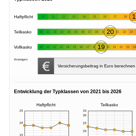
1
Haftpflicht
10
11
12
13
14
15
16
17
18
20
Teilkasko
10
11
12
13
14
15
16
17
18
19
21
22
23
19
Vollkasko
10
11
12
13
14
15
16
17
18
20
21
22
23
24
Anzeigen:
Versicherungsbeitrag in Euro berechnen
Entwicklung der Typklassen von 2021 bis 2026
Haftpflicht
Teilkasko
25
33
30
20
25
20
15