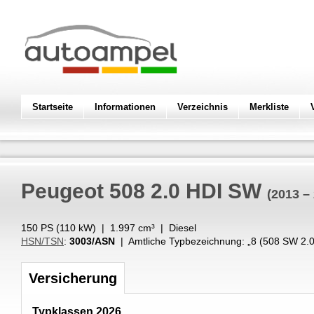
Startseite
Informationen
Verzeichnis
Merkliste
Peugeot
508 2.0 HDI SW
(2013 –
150 PS (
110
kW
) |
1.997
cm³
|
Diesel
HSN/TSN
:
3003/ASN
| Amtliche Typbezeichnung: „
8 (508 SW 2.0
Versicherung
Typklassen 2026