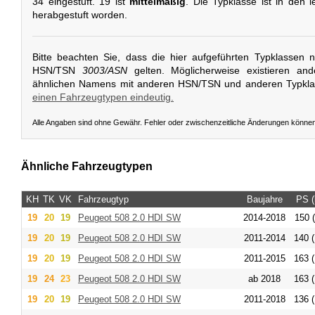
34 eingestuft. 19 ist
mittelmäßig
. Die Typklasse ist in den l
herabgestuft worden.
Bitte beachten Sie, dass die hier aufgeführten Typklassen 
HSN/TSN
3003/ASN
gelten. Möglicherweise existieren an
ähnlichen Namens mit anderen HSN/TSN und anderen Typkl
einen Fahrzeugtypen eindeutig.
Alle Angaben sind ohne Gewähr. Fehler oder zwischenzeitliche Änderungen könne
Ähnliche Fahrzeugtypen
KH
TK
VK
Fahrzeugtyp
Baujahre
PS 
19
20
19
Peugeot
508 2.0 HDI SW
2014-2018
150 (
19
20
19
Peugeot
508 2.0 HDI SW
2011-2014
140 (
19
20
19
Peugeot
508 2.0 HDI SW
2011-2015
163 (
19
24
23
Peugeot
508 2.0 HDI SW
ab 2018
163 (
19
20
19
Peugeot
508 2.0 HDI SW
2011-2018
136 (