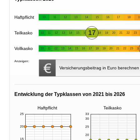
Haftpflicht
10
11
12
13
14
15
16
17
18
1
17
Teilkasko
10
11
12
13
14
15
16
18
19
20
21
22
23
Vollkasko
10
11
12
13
14
15
16
17
18
19
20
21
22
23
24
Anzeigen:
Versicherungsbeitrag in Euro berechnen
Entwicklung der Typklassen von 2021 bis 2026
Haftpflicht
Teilkasko
25
33
30
20
25
20
15