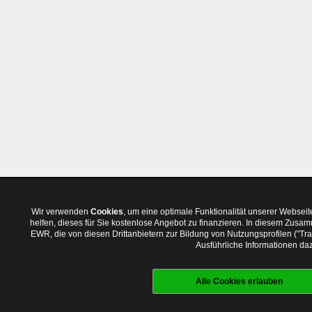
Wir verwenden
Cookies
, um eine optimale Funktionalität unserer Websei
helfen, dieses für Sie kostenlose Angebot zu finanzieren. In diesem Zus
EWR, die von diesen Drittanbietern zur Bildung von Nutzungsprofilen ("T
Ausführliche Informationen daz
Alle Cookies erlauben