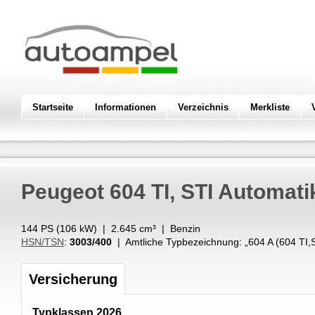
Startseite
Informationen
Verzeichnis
Merkliste
Peugeot
604 TI, STI Automati
144 PS (
106
kW
) |
2.645
cm³
|
Benzin
HSN/TSN
:
3003/400
| Amtliche Typbezeichnung: „
604 A (604 TI
Versicherung
Typklassen 2026