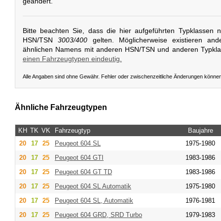
geändert.
Bitte beachten Sie, dass die hier aufgeführten Typklassen 
HSN/TSN
3003/400
gelten. Möglicherweise existieren and
ähnlichen Namens mit anderen HSN/TSN und anderen Typkl
einen Fahrzeugtypen eindeutig.
Alle Angaben sind ohne Gewähr. Fehler oder zwischenzeitliche Änderungen könne
Ähnliche Fahrzeugtypen
KH
TK
VK
Fahrzeugtyp
Baujahre
20
17
25
Peugeot
604 SL
1975-1980
20
17
25
Peugeot
604 GTI
1983-1986
20
17
25
Peugeot
604 GT TD
1983-1986
20
17
25
Peugeot
604 SL Automatik
1975-1980
20
17
25
Peugeot
604 SL, Automatik
1976-1981
20
17
25
Peugeot
604 GRD, SRD Turbo
1979-1983