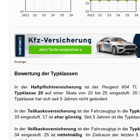
15
10
10
2021
'22
'23
'24
'25
'26
2021
'22
'23
'24
'25
'26
Anzeige
Bewertung der Typklassen
In der
Haftpflichtversicherung
ist der
Peugeot 604 TI, 
Typklasse 20
auf einer Skala von 10 bis 25 eingestuft. 20 
Typklasse hat sich seit 5 Jahren nicht geändert.
In der
Teilkaskoversicherung
ist der Fahrzeugtyp in die
Typk
33 eingestuft. 17 ist
eher günstig
. Seit 5 Jahren ist die Typkl
In der
Vollkaskoversicherung
ist der Fahrzeugtyp in die
Typk
34 eingestuft. 25 ist
mittelmäßig
. Im Zeitraum der letzten 5