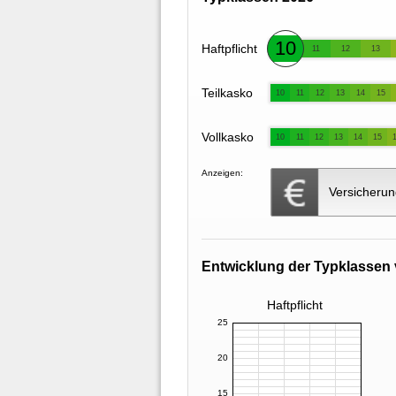
10
Haftpflicht
11
12
13
Teilkasko
10
11
12
13
14
15
Vollkasko
10
11
12
13
14
15
Anzeigen:
Versicherun
Entwicklung der Typklassen 
Haftpflicht
25
20
15