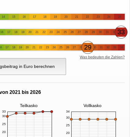
14
15
16
17
18
19
20
21
22
23
24
25
33
16
17
18
19
20
21
22
23
24
25
26
27
28
29
30
31
32
29
16
17
18
19
20
21
22
23
24
25
26
27
28
30
31
32
33
34
Was bedeuten die Zahlen?
gsbeitrag in Euro berechnen
von 2021 bis 2026
Teilkasko
Vollkasko
33
34
30
30
25
25
20
20