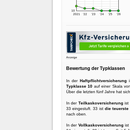
10
2021
'22
'23
'24
'25
'26
Anzeige
Bewertung der Typklassen
In der
Haftpflichtversicherung
i
Typklasse 10
auf einer Skala von
Über die letzten fünf Jahre hat sic
In der
Teilkaskoversicherung
ist
33 eingestuft. 33 ist
die teuerste
nach oben.
In der
Vollkaskoversicherung
ist