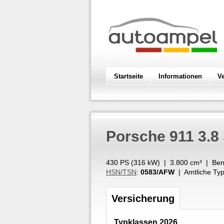
Startseite
Informationen
V
Porsche
911 3.8
430 PS (
316
kW
) |
3.800
cm³
|
Ben
HSN/TSN
:
0583/AFW
| Amtliche Typ
Versicherung
Typklassen 2026