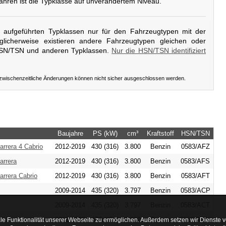
 Jahren ist die Typklasse auf unverändertem Niveau.
er aufgeführten Typklassen nur für den Fahrzeugtypen mit der
licherweise existieren andere Fahrzeugtypen gleichen oder
HSN/TSN und anderen Typklassen.
Nur die HSN/TSN identifiziert
 zwischenzeitliche Änderungen können nicht sicher ausgeschlossen werden.
Baujahre
PS (kW)
cm³
Kraftstoff
HSN/TSN
arrera 4 Cabrio
2012-2019
430 (316)
3.800
Benzin
0583/AFZ
arrera
2012-2019
430 (316)
3.800
Benzin
0583/AFS
arrera Cabrio
2012-2019
430 (316)
3.800
Benzin
0583/AFT
2009-2014
435 (320)
3.797
Benzin
0583/ACP
2009-2014
435 (320)
3.797
Benzin
0583/ACT
2013-2020
476 (350)
3.800
Benzin
0583/AGK
le Funktionalität unserer Webseite zu ermöglichen. Außerdem setzen wir Dienste vo