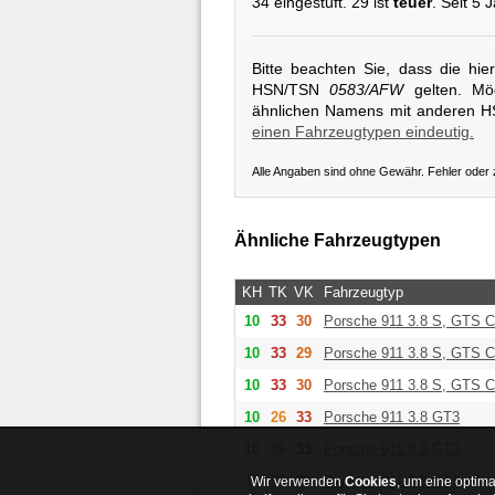
34 eingestuft. 29 ist
teuer
. Seit 5
Bitte beachten Sie, dass die hi
HSN/TSN
0583/AFW
gelten. Mög
ähnlichen Namens mit anderen 
einen Fahrzeugtypen eindeutig.
Alle Angaben sind ohne Gewähr. Fehler oder
Ähnliche Fahrzeugtypen
KH
TK
VK
Fahrzeugtyp
10
33
30
Porsche
911 3.8 S, GTS C
10
33
29
Porsche
911 3.8 S, GTS C
10
33
30
Porsche
911 3.8 S, GTS C
10
26
33
Porsche
911 3.8 GT3
10
26
33
Porsche
911 3.8 GT3
10
33
33
Porsche
911 3.8 GT3
Wir verwenden
Cookies
, um eine optima