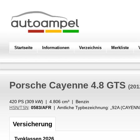
Startseite
Informationen
Verzeichnis
Merkliste
Porsche
Cayenne 4.8 GTS
(201
420 PS (
309
kW
) |
4.806
cm³
|
Benzin
HSN/TSN
:
0583/AFR
| Amtliche Typbezeichnung: „
92A (CAYENN
Versicherung
Typklassen 2026