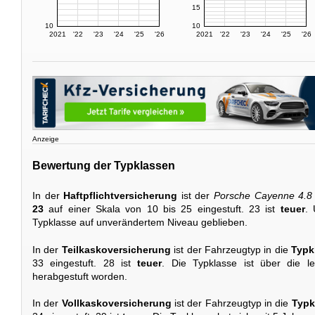
15
10
10
2021
'22
'23
'24
'25
'26
2021
'22
'23
'24
'25
'26
Anzeige
Bewertung der Typklassen
In der
Haftpflichtversicherung
ist der
Porsche Cayenne 4.
23
auf einer Skala von 10 bis 25 eingestuft. 23 ist
teuer
. 
Typklasse auf unverändertem Niveau geblieben.
In der
Teilkaskoversicherung
ist der Fahrzeugtyp in die
Typk
33 eingestuft. 28 ist
teuer
. Die Typklasse ist über die le
herabgestuft worden.
In der
Vollkaskoversicherung
ist der Fahrzeugtyp in die
Typk