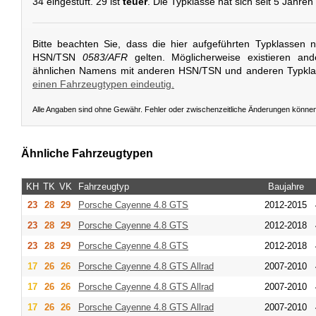
34 eingestuft. 29 ist
teuer
. Die Typklasse hat sich seit 5 Jahren
Bitte beachten Sie, dass die hier aufgeführten Typklassen 
HSN/TSN
0583/AFR
gelten. Möglicherweise existieren an
ähnlichen Namens mit anderen HSN/TSN und anderen Typkl
einen Fahrzeugtypen eindeutig.
Alle Angaben sind ohne Gewähr. Fehler oder zwischenzeitliche Änderungen könne
Ähnliche Fahrzeugtypen
KH
TK
VK
Fahrzeugtyp
Baujahre
23
28
29
Porsche
Cayenne 4.8 GTS
2012-2015
23
28
29
Porsche
Cayenne 4.8 GTS
2012-2018
23
28
29
Porsche
Cayenne 4.8 GTS
2012-2018
17
26
26
Porsche
Cayenne 4.8 GTS Allrad
2007-2010
17
26
26
Porsche
Cayenne 4.8 GTS Allrad
2007-2010
17
26
26
Porsche
Cayenne 4.8 GTS Allrad
2007-2010