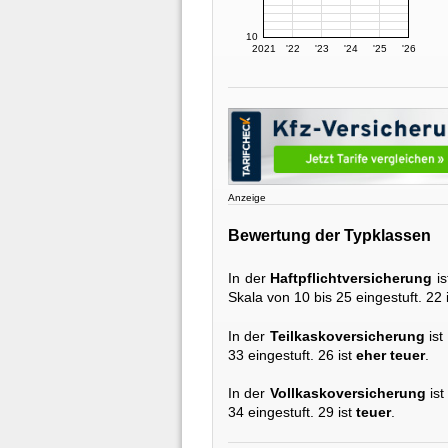
10
2021
'22
'23
'24
'25
'26
Anzeige
Bewertung der Typklassen
In der
Haftpflichtversicherung
is
Skala von 10 bis 25 eingestuft. 22 
In der
Teilkaskoversicherung
ist
33 eingestuft. 26 ist
eher teuer
.
In der
Vollkaskoversicherung
ist
34 eingestuft. 29 ist
teuer
.