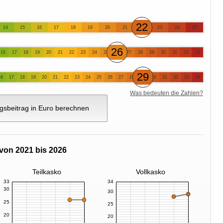
22
14
15
16
17
18
19
20
21
23
24
25
26
16
17
18
19
20
21
22
23
24
25
27
28
29
30
31
32
33
29
16
17
18
19
20
21
22
23
24
25
26
27
28
30
31
32
33
34
Was bedeuten die Zahlen?
gsbeitrag in Euro berechnen
von 2021 bis 2026
Teilkasko
Vollkasko
33
34
30
30
25
25
20
20