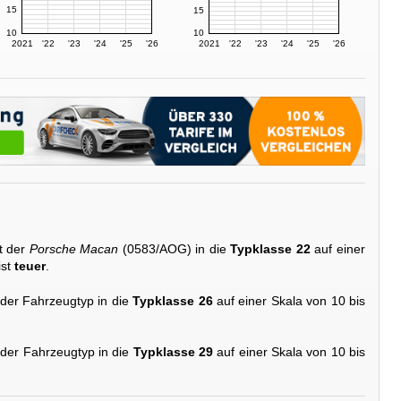
15
15
10
10
2021
'22
'23
'24
'25
'26
2021
'22
'23
'24
'25
'26
t der
Porsche Macan
(0583/AOG) in die
Typklasse 22
auf einer
ist
teuer
.
 der Fahrzeugtyp in die
Typklasse 26
auf einer Skala von 10 bis
 der Fahrzeugtyp in die
Typklasse 29
auf einer Skala von 10 bis