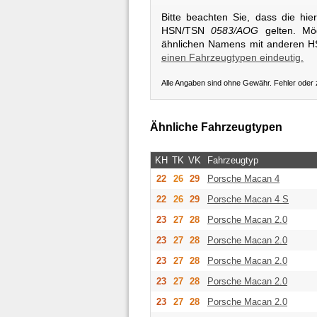
Bitte beachten Sie, dass die hi
HSN/TSN
0583/AOG
gelten. Mög
ähnlichen Namens mit anderen 
einen Fahrzeugtypen eindeutig.
Alle Angaben sind ohne Gewähr. Fehler oder
Ähnliche Fahrzeugtypen
KH
TK
VK
Fahrzeugtyp
22
26
29
Porsche
Macan 4
22
26
29
Porsche
Macan 4 S
23
27
28
Porsche
Macan 2.0
23
27
28
Porsche
Macan 2.0
23
27
28
Porsche
Macan 2.0
23
27
28
Porsche
Macan 2.0
23
27
28
Porsche
Macan 2.0