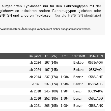
er aufgeführten Typklassen nur für den Fahrzeugtypen mit der
licherweise existieren andere Fahrzeugtypen gleichen oder
HSN/TSN und anderen Typklassen.
Nur die HSN/TSN identifiziert
 zwischenzeitliche Änderungen können nicht sicher ausgeschlossen werden.
Baujahre
PS (kW)
cm³
Kraftstoff
HSN/TSN
ab 2024
197 (145)
–
Elektro
0583/AOH
ab 2024
197 (145)
–
Elektro
0583/AOI
ab 2014
237 (174)
1.984
Benzin
0583/AHF
2014
237 (174)
1.984
Benzin
0583/AHG
ab 2018
245 (180)
1.984
Benzin
0583/AKW
ab 2016
252 (185)
1.984
Benzin
0583/AJG
ab 2021
265 (195)
1.984
Benzin
0583/ANK