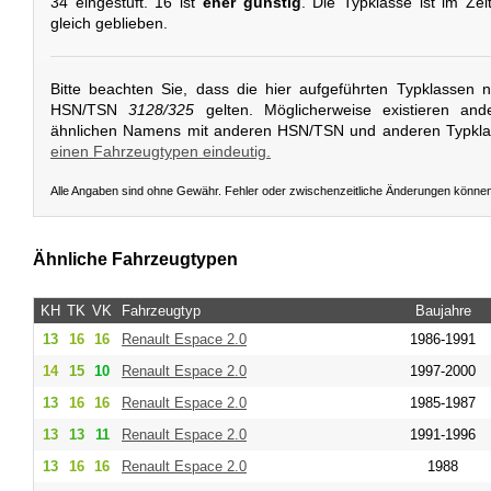
34 eingestuft. 16 ist
eher günstig
. Die Typklasse ist im Ze
gleich geblieben.
Bitte beachten Sie, dass die hier aufgeführten Typklassen 
HSN/TSN
3128/325
gelten. Möglicherweise existieren and
ähnlichen Namens mit anderen HSN/TSN und anderen Typkl
einen Fahrzeugtypen eindeutig.
Alle Angaben sind ohne Gewähr. Fehler oder zwischenzeitliche Änderungen könne
Ähnliche Fahrzeugtypen
KH
TK
VK
Fahrzeugtyp
Baujahre
13
16
16
Renault
Espace 2.0
1986-1991
14
15
10
Renault
Espace 2.0
1997-2000
13
16
16
Renault
Espace 2.0
1985-1987
13
13
11
Renault
Espace 2.0
1991-1996
13
16
16
Renault
Espace 2.0
1988