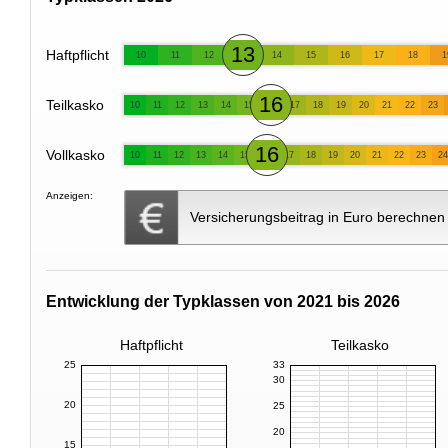
13
Haftpflicht
10
11
12
14
15
16
17
18
1
16
Teilkasko
10
11
12
13
14
15
17
18
19
20
21
22
23
16
Vollkasko
10
11
12
13
14
15
17
18
19
20
21
22
23
24
Anzeigen:
Versicherungsbeitrag in Euro berechnen
Entwicklung der Typklassen von 2021 bis 2026
Haftpflicht
Teilkasko
25
33
30
20
25
20
15