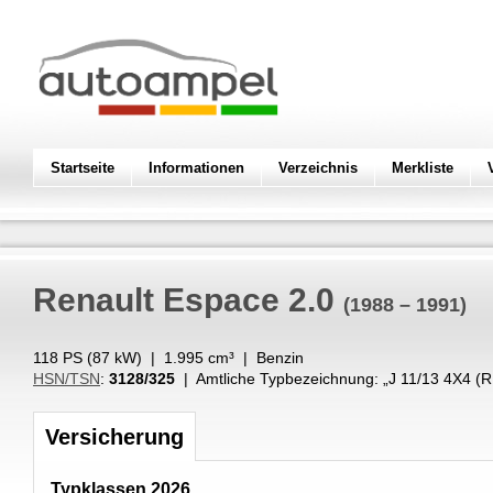
Startseite
Informationen
Verzeichnis
Merkliste
Renault
Espace 2.0
(1988 – 1991)
118 PS (
87
kW
) |
1.995
cm³
|
Benzin
HSN/TSN
:
3128/325
| Amtliche Typbezeichnung: „
J 11/13 4X4 
Versicherung
Typklassen 2026