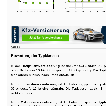
15
10
10
2021
'22
'23
'24
'25
'26
2021
'22
'23
'24
'25
'26
Anzeige
Bewertung der Typklassen
In der
Haftpflichtversicherung
ist der
Renault Espace 2.0
(
einer Skala von 10 bis 25 eingestuft. 13 ist
günstig
. Die Typ
fünf Jahren minimal nach unten entwickelt.
In der
Teilkaskoversicherung
ist der Fahrzeugtyp in die
Typk
33 eingestuft. 16 ist
eher günstig
. Die Typklasse hat sich i
nicht verändert.
In der
Vollkaskoversicherung
ist der Fahrzeugtyp in die
Typk