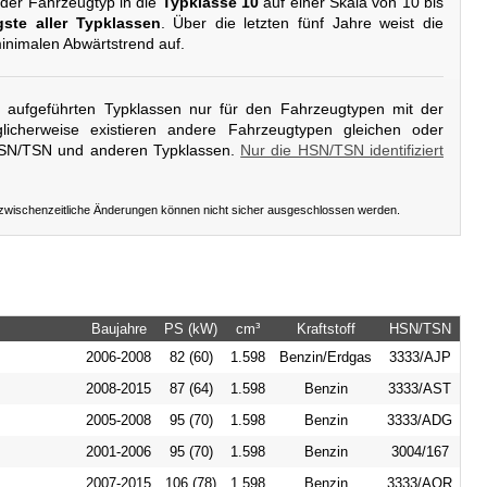
 der Fahrzeugtyp in die
Typklasse 10
auf einer Skala von 10 bis
gste aller Typklassen
. Über die letzten fünf Jahre weist die
inimalen Abwärtstrend auf.
er aufgeführten Typklassen nur für den Fahrzeugtypen mit der
icherweise existieren andere Fahrzeugtypen gleichen oder
HSN/TSN und anderen Typklassen.
Nur die HSN/TSN identifiziert
 zwischenzeitliche Änderungen können nicht sicher ausgeschlossen werden.
Baujahre
PS (kW)
cm³
Kraftstoff
HSN/TSN
2006-2008
82 (60)
1.598
Benzin/Erdgas
3333/AJP
2008-2015
87 (64)
1.598
Benzin
3333/AST
2005-2008
95 (70)
1.598
Benzin
3333/ADG
2001-2006
95 (70)
1.598
Benzin
3004/167
2007-2015
106 (78)
1.598
Benzin
3333/AQR