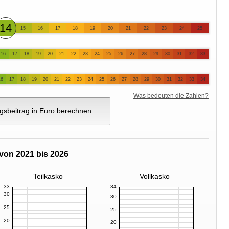
14
15
16
17
18
19
20
21
22
23
24
25
16
17
18
19
20
21
22
23
24
25
26
27
28
29
30
31
32
33
16
17
18
19
20
21
22
23
24
25
26
27
28
29
30
31
32
33
34
Was bedeuten die Zahlen?
gsbeitrag in Euro berechnen
von 2021 bis 2026
Teilkasko
Vollkasko
33
34
30
30
25
25
20
20