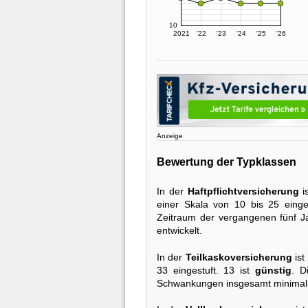
10
2021
'22
'23
'24
'25
'26
Anzeige
Bewertung der Typklassen
In der
Haftpflichtversicherung
i
einer Skala von 10 bis 25 einge
Zeitraum der vergangenen fünf J
entwickelt.
In der
Teilkaskoversicherung
ist
33 eingestuft. 13 ist
günstig
. D
Schwankungen insgesamt minimal n