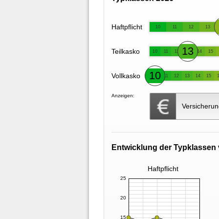
Haftpflicht
10
11
12
13
13
Teilkasko
10
11
12
14
15
10
Vollkasko
11
12
13
14
15
Anzeigen:
Versicherun
Entwicklung der Typklassen 
Haftpflicht
25
20
15