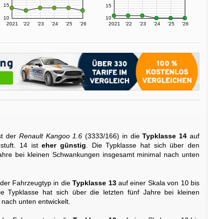
15
15
10
10
2021
'22
'23
'24
'25
'26
2021
'22
'23
'24
'25
'26
st der
Renault Kangoo 1.6
(3333/166) in die
Typklasse 14
auf
stuft. 14 ist
eher günstig
. Die Typklasse hat sich über den
ahre bei kleinen Schwankungen insgesamt minimal nach unten
 der Fahrzeugtyp in die
Typklasse 13
auf einer Skala von 10 bis
ie Typklasse hat sich über die letzten fünf Jahre bei kleinen
ach unten entwickelt.