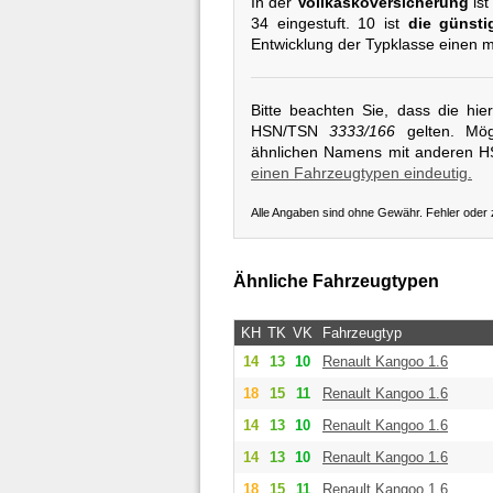
In der
Vollkaskoversicherung
ist
34 eingestuft. 10 ist
die günsti
Entwicklung der Typklasse einen m
Bitte beachten Sie, dass die hi
HSN/TSN
3333/166
gelten. Mögl
ähnlichen Namens mit anderen 
einen Fahrzeugtypen eindeutig.
Alle Angaben sind ohne Gewähr. Fehler oder
Ähnliche Fahrzeugtypen
KH
TK
VK
Fahrzeugtyp
14
13
10
Renault
Kangoo 1.6
18
15
11
Renault
Kangoo 1.6
14
13
10
Renault
Kangoo 1.6
14
13
10
Renault
Kangoo 1.6
18
15
11
Renault
Kangoo 1.6