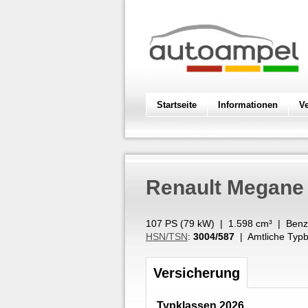
Startseite
Informationen
V
Renault
Megane 
107 PS (
79
kW
) |
1.598
cm³
|
Benz
HSN/TSN
:
3004/587
| Amtliche Typb
Versicherung
Typklassen 2026