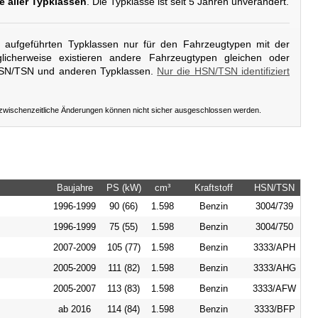
e aller Typklassen
. Die Typklasse ist seit 5 Jahren unverändert.
er aufgeführten Typklassen nur für den Fahrzeugtypen mit der
icherweise existieren andere Fahrzeugtypen gleichen oder
HSN/TSN und anderen Typklassen.
Nur die HSN/TSN identifiziert
 zwischenzeitliche Änderungen können nicht sicher ausgeschlossen werden.
Baujahre
PS (kW)
cm³
Kraftstoff
HSN/TSN
1996-1999
90 (66)
1.598
Benzin
3004/739
1996-1999
75 (55)
1.598
Benzin
3004/750
2007-2009
105 (77)
1.598
Benzin
3333/APH
2005-2009
111 (82)
1.598
Benzin
3333/AHG
2005-2007
113 (83)
1.598
Benzin
3333/AFW
ab 2016
114 (84)
1.598
Benzin
3333/BFP