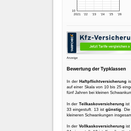
10
2021
'22
'23
'24
'25
'26
Anzeige
Bewertung der Typklassen
In der
Haftpflichtversicherung
is
auf einer Skala von 10 bis 25 einge
fünf Jahren bei kleinen Schwanku
In der
Teilkaskoversicherung
ist
33 eingestuft. 13 ist
günstig
. Die
kleineren Schwankungen insgesam
In der
Vollkaskoversicherung
ist