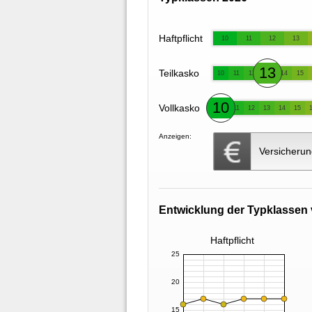
Haftpflicht
10
11
12
13
13
Teilkasko
10
11
12
14
15
10
Vollkasko
11
12
13
14
15
Anzeigen:
Versicherun
Entwicklung der Typklassen 
Haftpflicht
25
20
15