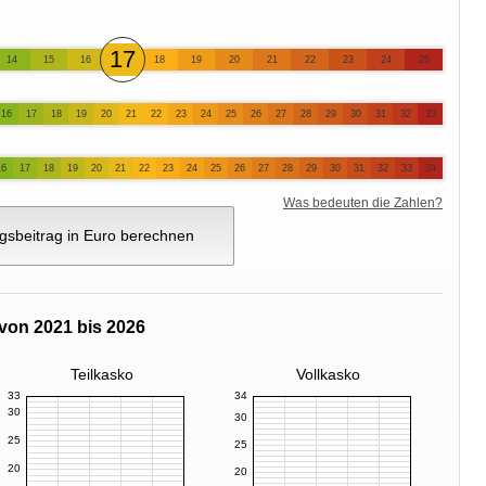
17
14
15
16
18
19
20
21
22
23
24
25
16
17
18
19
20
21
22
23
24
25
26
27
28
29
30
31
32
33
16
17
18
19
20
21
22
23
24
25
26
27
28
29
30
31
32
33
34
Was bedeuten die Zahlen?
gsbeitrag in Euro berechnen
von 2021 bis 2026
Teilkasko
Vollkasko
33
34
30
30
25
25
20
20