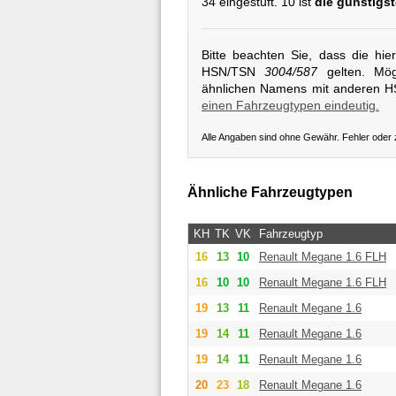
34 eingestuft. 10 ist
die günstigst
Bitte beachten Sie, dass die hi
HSN/TSN
3004/587
gelten. Mögl
ähnlichen Namens mit anderen 
einen Fahrzeugtypen eindeutig.
Alle Angaben sind ohne Gewähr. Fehler oder
Ähnliche Fahrzeugtypen
KH
TK
VK
Fahrzeugtyp
16
13
10
Renault
Megane 1.6 FLH
16
10
10
Renault
Megane 1.6 FLH
19
13
11
Renault
Megane 1.6
19
14
11
Renault
Megane 1.6
19
14
11
Renault
Megane 1.6
20
23
18
Renault
Megane 1.6