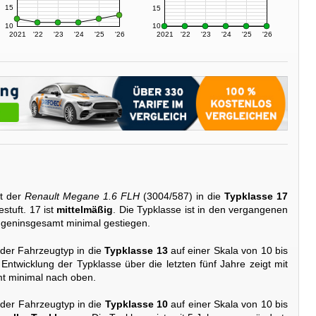
15
15
10
10
2021
'22
'23
'24
'25
'26
2021
'22
'23
'24
'25
'26
t der
Renault Megane 1.6 FLH
(3004/587) in die
Typklasse 17
stuft. 17 ist
mittelmäßig
. Die Typklasse ist in den vergangenen
ngeninsgesamt minimal gestiegen.
 der Fahrzeugtyp in die
Typklasse 13
auf einer Skala von 10 bis
 Entwicklung der Typklasse über die letzten fünf Jahre zeigt mit
t minimal nach oben.
 der Fahrzeugtyp in die
Typklasse 10
auf einer Skala von 10 bis