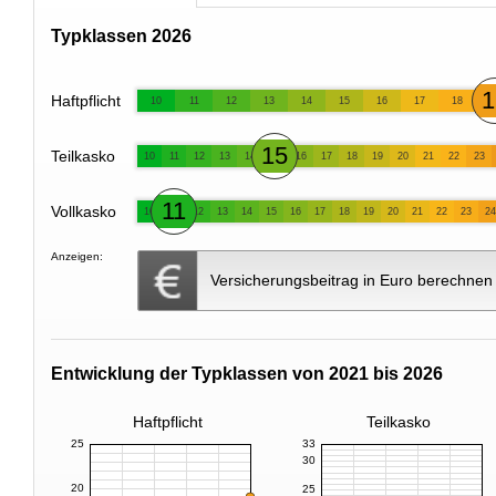
Typklassen 2026
1
Haftpflicht
10
11
12
13
14
15
16
17
18
15
Teilkasko
10
11
12
13
14
16
17
18
19
20
21
22
23
11
Vollkasko
10
12
13
14
15
16
17
18
19
20
21
22
23
24
Anzeigen:
Versicherungsbeitrag in Euro berechnen
Entwicklung der Typklassen von 2021 bis 2026
Haftpflicht
Teilkasko
25
33
30
20
25