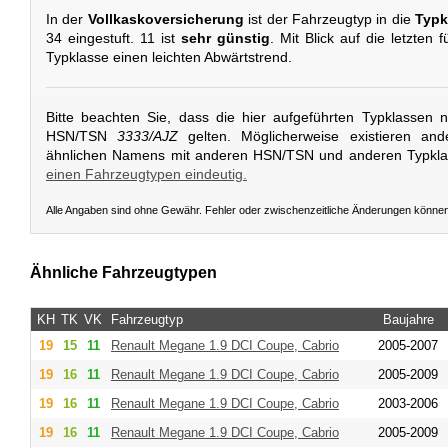
In der
Vollkaskoversicherung
ist der Fahrzeugtyp in die
Typk
34 eingestuft. 11 ist
sehr günstig
. Mit Blick auf die letzten 
Typklasse einen leichten Abwärtstrend.
Bitte beachten Sie, dass die hier aufgeführten Typklassen 
HSN/TSN
3333/AJZ
gelten. Möglicherweise existieren and
ähnlichen Namens mit anderen HSN/TSN und anderen Typkl
einen Fahrzeugtypen eindeutig.
Alle Angaben sind ohne Gewähr. Fehler oder zwischenzeitliche Änderungen könne
Ähnliche Fahrzeugtypen
KH
TK
VK
Fahrzeugtyp
Baujahre
19
15
11
Renault
Megane 1.9 DCI Coupe, Cabrio
2005-2007
19
16
11
Renault
Megane 1.9 DCI Coupe, Cabrio
2005-2009
19
16
11
Renault
Megane 1.9 DCI Coupe, Cabrio
2003-2006
19
16
11
Renault
Megane 1.9 DCI Coupe, Cabrio
2005-2009