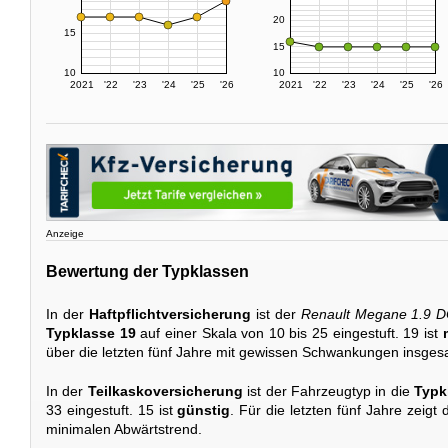
20
15
15
10
10
2021
'22
'23
'24
'25
'26
2021
'22
'23
'24
'25
'26
Anzeige
Bewertung der Typklassen
In der
Haftpflichtversicherung
ist der
Renault Megane 1.9 D
Typklasse 19
auf einer Skala von 10 bis 25 eingestuft. 19 ist
über die letzten fünf Jahre mit gewissen Schwankungen insgesa
In der
Teilkaskoversicherung
ist der Fahrzeugtyp in die
Typk
33 eingestuft. 15 ist
günstig
. Für die letzten fünf Jahre zeigt
minimalen Abwärtstrend.