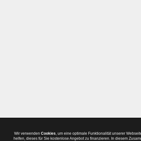
Wir verwenden
Cookies
, um eine optimale Funktionalität unserer Websei
helfen, dieses für Sie kostenlose Angebot zu finanzieren. In diesem Zus