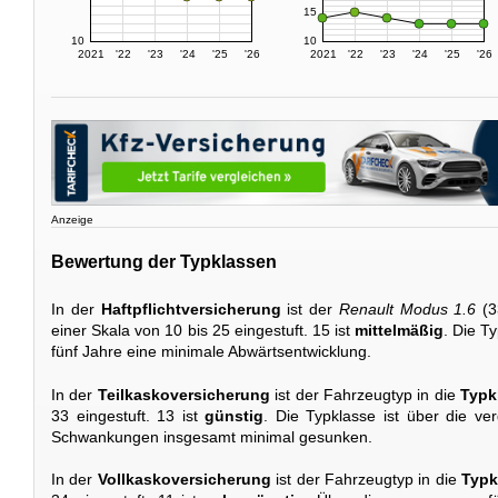
15
10
10
2021
'22
'23
'24
'25
'26
2021
'22
'23
'24
'25
'26
Anzeige
Bewertung der Typklassen
In der
Haftpflichtversicherung
ist der
Renault Modus 1.6
(3
einer Skala von 10 bis 25 eingestuft. 15 ist
mittelmäßig
. Die T
fünf Jahre eine minimale Abwärtsentwicklung.
In der
Teilkaskoversicherung
ist der Fahrzeugtyp in die
Typk
33 eingestuft. 13 ist
günstig
. Die Typklasse ist über die ve
Schwankungen insgesamt minimal gesunken.
In der
Vollkaskoversicherung
ist der Fahrzeugtyp in die
Typk