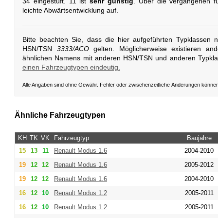
34 eingestuft. 11 ist
sehr günstig
. Über die vergangenen fü
leichte Abwärtsentwicklung auf.
Bitte beachten Sie, dass die hier aufgeführten Typklassen 
HSN/TSN
3333/ACO
gelten. Möglicherweise existieren an
ähnlichen Namens mit anderen HSN/TSN und anderen Typkl
einen Fahrzeugtypen eindeutig.
Alle Angaben sind ohne Gewähr. Fehler oder zwischenzeitliche Änderungen könne
Ähnliche Fahrzeugtypen
KH
TK
VK
Fahrzeugtyp
Baujahre
15
13
11
Renault
Modus 1.6
2004-2010
19
12
12
Renault
Modus 1.6
2005-2012
19
12
12
Renault
Modus 1.6
2004-2010
16
12
10
Renault
Modus 1.2
2005-2011
16
12
10
Renault
Modus 1.2
2005-2011