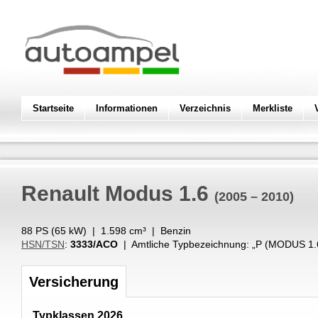
Startseite
Informationen
Verzeichnis
Merkliste
Renault
Modus 1.6
(2005 – 2010)
88 PS (
65
kW
) |
1.598
cm³
|
Benzin
HSN/TSN
:
3333/ACO
| Amtliche Typbezeichnung: „
P (MODUS 1.
Versicherung
Typklassen 2026