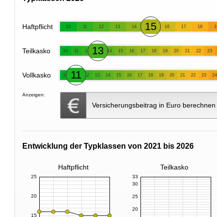
15
Haftpflicht
10
11
12
13
14
16
17
18
1
13
Teilkasko
10
11
12
14
15
16
17
18
19
20
21
22
23
11
Vollkasko
10
12
13
14
15
16
17
18
19
20
21
22
23
24
Anzeigen:
Versicherungsbeitrag in Euro berechnen
Entwicklung der Typklassen von 2021 bis 2026
Haftpflicht
Teilkasko
25
33
30
20
25
20
15