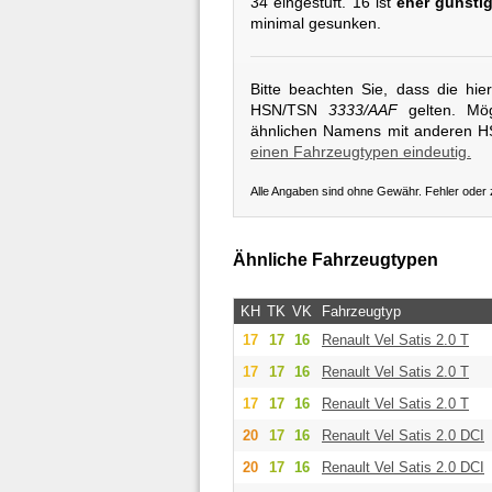
34 eingestuft. 16 ist
eher günsti
minimal gesunken.
Bitte beachten Sie, dass die hi
HSN/TSN
3333/AAF
gelten. Mög
ähnlichen Namens mit anderen 
einen Fahrzeugtypen eindeutig.
Alle Angaben sind ohne Gewähr. Fehler oder
Ähnliche Fahrzeugtypen
KH
TK
VK
Fahrzeugtyp
17
17
16
Renault
Vel Satis 2.0 T
17
17
16
Renault
Vel Satis 2.0 T
17
17
16
Renault
Vel Satis 2.0 T
20
17
16
Renault
Vel Satis 2.0 DCI
20
17
16
Renault
Vel Satis 2.0 DCI