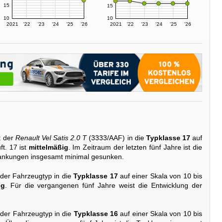
15
15
10
10
2021
'22
'23
'24
'25
'26
2021
'22
'23
'24
'25
'26
t der
Renault Vel Satis 2.0 T
(3333/AAF) in die
Typklasse 17
auf
ft. 17 ist
mittelmäßig
. Im Zeitraum der letzten fünf Jahre ist die
wankungen insgesamt minimal gesunken.
 der Fahrzeugtyp in die
Typklasse 17
auf einer Skala von 10 bis
ig
. Für die vergangenen fünf Jahre weist die Entwicklung der
 der Fahrzeugtyp in die
Typklasse 16
auf einer Skala von 10 bis