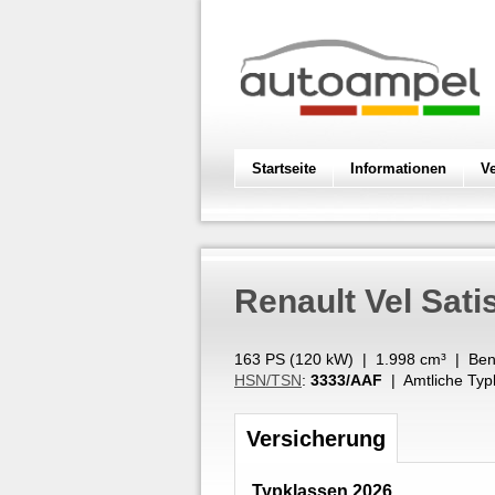
Startseite
Informationen
V
Renault
Vel Sati
163 PS (
120
kW
) |
1.998
cm³
|
Ben
HSN/TSN
:
3333/AAF
| Amtliche Typ
Versicherung
Typklassen 2026