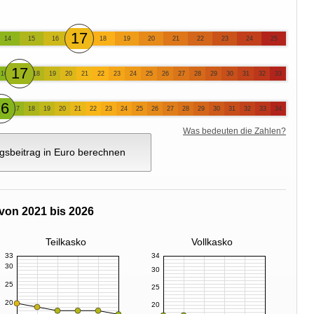
17
14
15
16
18
19
20
21
22
23
24
25
17
16
18
19
20
21
22
23
24
25
26
27
28
29
30
31
32
33
16
17
18
19
20
21
22
23
24
25
26
27
28
29
30
31
32
33
34
Was bedeuten die Zahlen?
gsbeitrag in Euro berechnen
von 2021 bis 2026
Teilkasko
Vollkasko
33
34
30
30
25
25
20
20