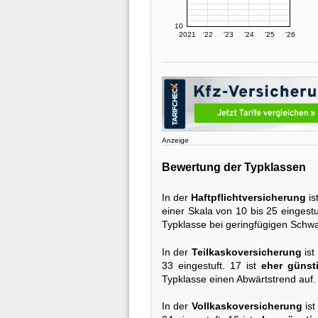
10
2021
'22
'23
'24
'25
'26
Anzeige
Bewertung der Typklassen
In der
Haftpflichtversicherung
is
einer Skala von 10 bis 25 eingestu
Typklasse bei geringfügigen Sch
In der
Teilkaskoversicherung
ist
33 eingestuft. 17 ist
eher günst
Typklasse einen Abwärtstrend auf.
In der
Vollkaskoversicherung
ist