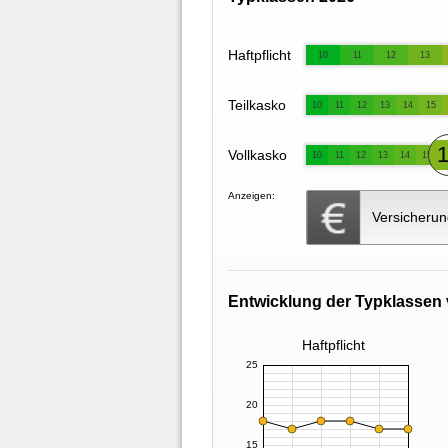
Haftpflicht
10
11
12
13
Teilkasko
10
11
12
13
14
15
Vollkasko
10
11
12
13
14
15
Anzeigen:
Versicherun
Entwicklung der Typklassen 
Haftpflicht
25
20
15