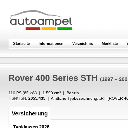
Startseite
Informationen
Verzeichnis
Merkliste
Rover
400 Series STH
(1997 – 200
116 PS (
85
kW
) |
1.590
cm³
|
Benzin
HSN/TSN
:
2055/435
| Amtliche Typbezeichnung: „
RT (ROVER 40
Versicherung
Typklassen 2026