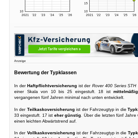
15
10
10
2021
'22
'23
'24
'25
'26
2021
'22
'23
'24
'25
'26
Anzeige
Bewertung der Typklassen
In der
Haftpflichtversicherung
ist der
Rover 400 Series STH
einer Skala von 10 bis 25 eingestuft. 18 ist
mittelmäßi
vergangenen fünf Jahren minimal nach unten entwickelt.
In der
Teilkaskoversicherung
ist der Fahrzeugtyp in die
Typk
33 eingestuft. 17 ist
eher günstig
. Über die letzten fünf Jahre
einen leichten Abwärtstrend auf.
In der
Vollkaskoversicherung
ist der Fahrzeugtyp in die
Typk