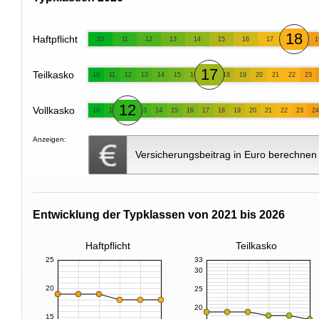
18
Haftpflicht
10
11
12
13
14
15
16
17
1
17
Teilkasko
10
11
12
13
14
15
16
18
19
20
21
22
23
12
Vollkasko
10
11
13
14
15
16
17
18
19
20
21
22
23
24
Anzeigen:
Versicherungsbeitrag in Euro berechnen
Entwicklung der Typklassen von 2021 bis 2026
Haftpflicht
Teilkasko
25
33
30
20
25
20
15