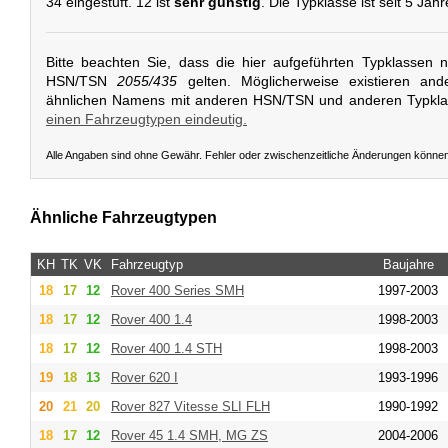
34 eingestuft. 12 ist
sehr günstig
. Die Typklasse ist seit 5 Jah
Bitte beachten Sie, dass die hier aufgeführten Typklassen 
HSN/TSN
2055/435
gelten. Möglicherweise existieren and
ähnlichen Namens mit anderen HSN/TSN und anderen Typkl
einen Fahrzeugtypen eindeutig.
Alle Angaben sind ohne Gewähr. Fehler oder zwischenzeitliche Änderungen könne
Ähnliche Fahrzeugtypen
KH
TK
VK
Fahrzeugtyp
Baujahre
18
17
12
Rover
400 Series SMH
1997-2003
18
17
12
Rover
400 1.4
1998-2003
18
17
12
Rover
400 1.4 STH
1998-2003
19
18
13
Rover
620 I
1993-1996
20
21
20
Rover
827 Vitesse SLI FLH
1990-1992
18
17
12
Rover
45 1.4 SMH, MG ZS
2004-2006