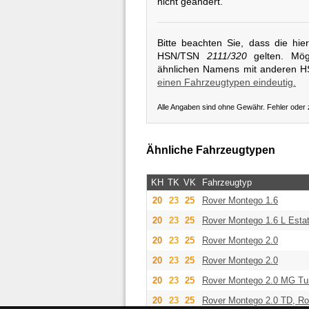
nicht geändert.
Bitte beachten Sie, dass die hi
HSN/TSN
2111/320
gelten. Mögl
ähnlichen Namens mit anderen 
einen Fahrzeugtypen eindeutig.
Alle Angaben sind ohne Gewähr. Fehler oder
Ähnliche Fahrzeugtypen
KH
TK
VK
Fahrzeugtyp
20
23
25
Rover
Montego 1.6
20
23
25
Rover
Montego 1.6 L Esta
20
23
25
Rover
Montego 2.0
20
23
25
Rover
Montego 2.0
20
23
25
Rover
Montego 2.0 MG Tu
20
23
25
Rover
Montego 2.0 TD, R