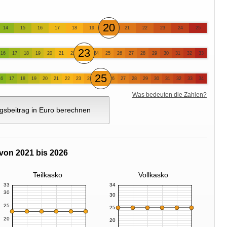
20
14
15
16
17
18
19
21
22
23
24
25
23
16
17
18
19
20
21
22
24
25
26
27
28
29
30
31
32
33
25
16
17
18
19
20
21
22
23
24
26
27
28
29
30
31
32
33
34
Was bedeuten die Zahlen?
gsbeitrag in Euro berechnen
von 2021 bis 2026
Teilkasko
Vollkasko
33
34
30
30
25
25
20
20