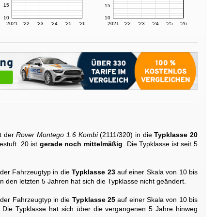
15
15
10
10
2021
'22
'23
'24
'25
'26
2021
'22
'23
'24
'25
'26
t der
Rover Montego 1.6 Kombi
(2111/320) in die
Typklasse 20
estuft. 20 ist
gerade noch mittelmäßig
. Die Typklasse ist seit 5
 der Fahrzeugtyp in die
Typklasse 23
auf einer Skala von 10 bis
 In den letzten 5 Jahren hat sich die Typklasse nicht geändert.
 der Fahrzeugtyp in die
Typklasse 25
auf einer Skala von 10 bis
. Die Typklasse hat sich über die vergangenen 5 Jahre hinweg