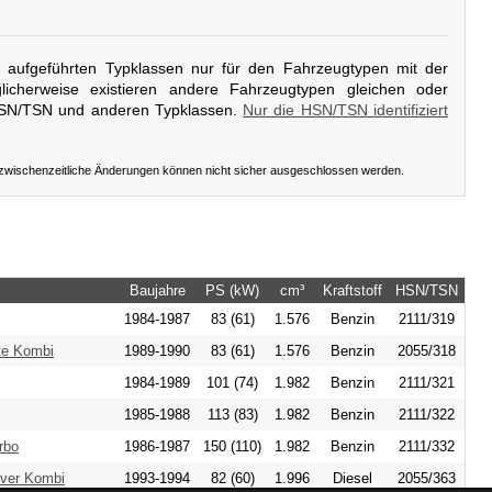
er aufgeführten Typklassen nur für den Fahrzeugtypen mit der
icherweise existieren andere Fahrzeugtypen gleichen oder
HSN/TSN und anderen Typklassen.
Nur die HSN/TSN identifiziert
 zwischenzeitliche Änderungen können nicht sicher ausgeschlossen werden.
Baujahre
PS (kW)
cm³
Kraftstoff
HSN/TSN
1984-1987
83 (61)
1.576
Benzin
2111/319
te Kombi
1989-1990
83 (61)
1.576
Benzin
2055/318
1984-1989
101 (74)
1.982
Benzin
2111/321
1985-1988
113 (83)
1.982
Benzin
2111/322
rbo
1986-1987
150 (110)
1.982
Benzin
2111/332
over Kombi
1993-1994
82 (60)
1.996
Diesel
2055/363