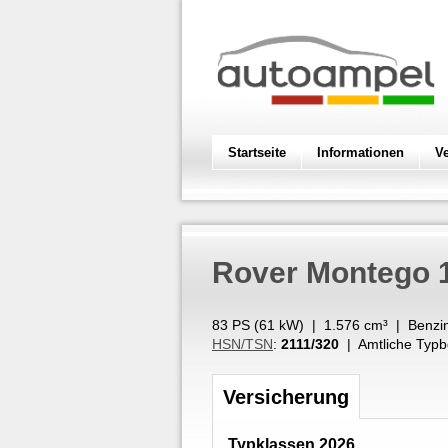
Startseite
Informationen
V
Rover
Montego 
83 PS (
61
kW
) |
1.576
cm³
|
Benzi
HSN/TSN
:
2111/320
| Amtliche Typb
Versicherung
Typklassen 2026